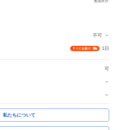
配送区分:
不可
1日
可
私たちについて