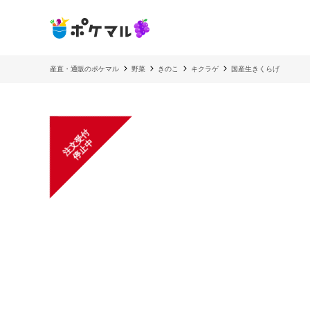
産直・通販のポケマル
野菜
きのこ
キクラゲ
国産生きくらげ
注
文
受
付
停
止
中