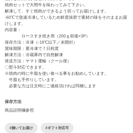
焼肉セットで大間牛を味わってみて下さい。
解凍して、すぐ焼肉ができるよう切ってお届けします。
-60℃で急速冷凍しているため鮮度抜群で素材の味をそのままお届
けします。
内容量：
ロースすき焼き用（200ｇ前後×3P）
保存方法：冷凍（-18℃以下／未開封）
賞味期限：要冷凍で７日程度
解凍方法：冷蔵庫内で自然解凍
発送方法：ヤマト運輸（クール便）
〇熨斗対応できます。
※焼肉の時に牛脂を使い食べる事をお勧めしています。
牛脂も手作りしています。
必要な方は注文時にご連絡頂ければ同梱します
保存方法
商品説明欄参照
#捌いてお届け
#ギフト対応可