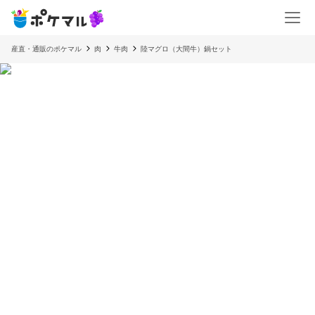
産直・通販のポケマル
肉
牛肉
陸マグロ（大間牛）鍋セット