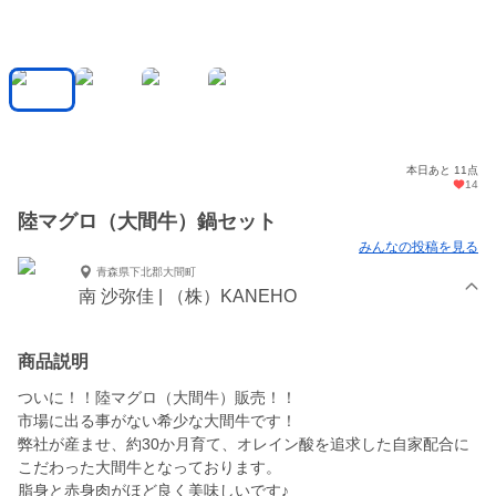
本日あと 11点
14
陸マグロ（大間牛）鍋セット
みんなの投稿を見る
青森県下北郡大間町
南 沙弥佳 | （株）KANEHO
商品説明
ついに！！陸マグロ（大間牛）販売！！
市場に出る事がない希少な大間牛です！
弊社が産ませ、約30か月育て、オレイン酸を追求した自家配合に
こだわった大間牛となっております。
脂身と赤身肉がほど良く美味しいです♪