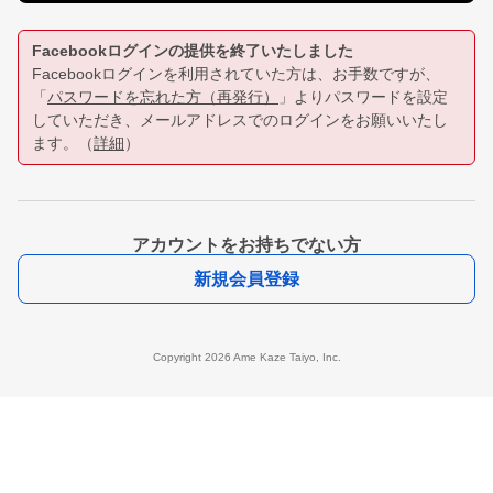
Facebookログインの提供を終了いたしました
Facebookログインを利用されていた方は、お手数ですが、
「
パスワードを忘れた方（再発行）
」よりパスワードを設定
していただき、メールアドレスでのログインをお願いいたし
ます。（
詳細
）
アカウントをお持ちでない方
新規会員登録
Copyright 2026 Ame Kaze Taiyo, Inc.