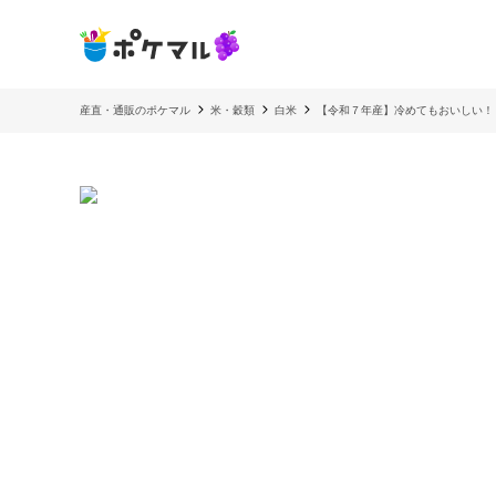
産直・通販のポケマル
米・穀類
白米
【令和７年産】冷めてもおいしい！