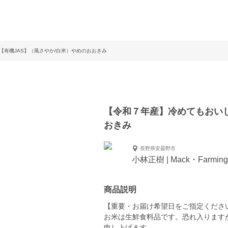
【有機JAS】（風さやか/白米）やめのおおきみ
【令和７年産】冷めてもおいし
おきみ
長野県安曇野市
小林正樹 | Mack・Farming
商品説明
【重要・お届け希望日をご指定くださ
お米は生鮮食料品です。恐れ入ります
申し上げます。