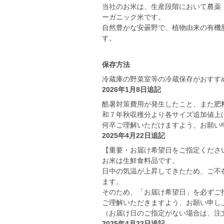
当社のお米は、生産段階において農薬
ーガニック米です。
自然豊かな安曇野で、植物由来の有機
す。
保存方法
冷蔵庫の野菜室等の冷蔵保存がおすす
2026年1月8日追記
酷暑対策費用が発生したこと、また肥
和７年秋収穫分より各サイズ追加値上
何卒ご理解いただけますよう、お願い
2025年4月22日追記
【重要・お届け希望日をご指定くださ
お米は生鮮食料品です。
日中の気温が上昇してきたため、ご不
ます。
そのため、「お届け希望日」を必ずご
ご理解いただきますよう、お願い申し
（お届け日のご指定がない場合は、注
2025年4月22日追記