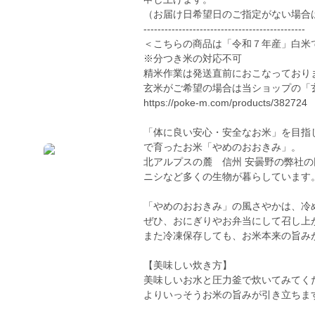
（お届け日希望日のご指定がない場合
----------------------------------------------
＜こちらの商品は「令和７年産」白米
※分つき米の対応不可
精米作業は発送直前におこなっており
玄米がご希望の場合は当ショップの「
https://poke-m.com/products/382724
「体に良い安心・安全なお米」を目指
で育ったお米「やめのおおきみ」。
北アルプスの麓 信州 安曇野の弊社
ニシなど多くの生物が暮らしています
「やめのおおきみ」の風さやかは、冷
ぜひ、おにぎりやお弁当にして召し上
また冷凍保存しても、お米本来の旨み
【美味しい炊き方】
美味しいお水と圧力釜で炊いてみてく
よりいっそうお米の旨みが引き立ちま