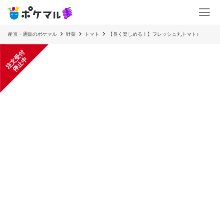
産直・通販のポケマル
野菜
トマト
【長く楽しめる！】フレッシュ丸トマト♪
注
文
受
付
停
止
中