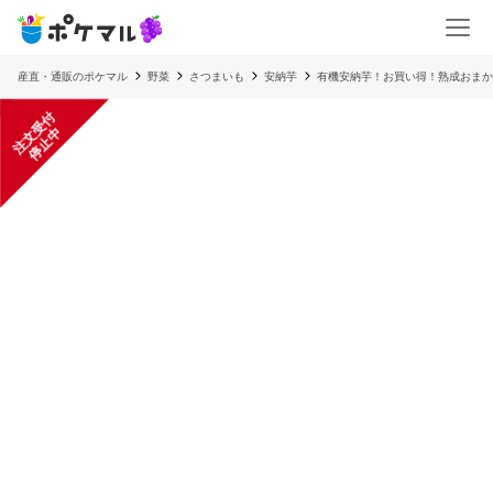
産直・通販のポケマル
野菜
さつまいも
安納芋
有機安納芋！お買い得！熟成おまか
注
文
受
付
停
止
中