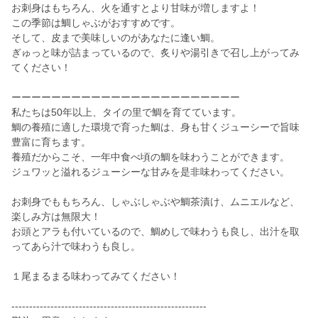
お刺身はもちろん、火を通すとより甘味が増しますよ！
この季節は鯛しゃぶがおすすめです。
そして、皮まで美味しいのがあなたに逢い鯛。
ぎゅっと味が詰まっているので、炙りや湯引きで召し上がってみ
てください！
ーーーーーーーーーーーーーーーーーーーーーーー
私たちは50年以上、タイの里で鯛を育てています。
鯛の養殖に適した環境で育った鯛は、身も甘くジューシーで旨味
豊富に育ちます。
養殖だからこそ、一年中食べ頃の鯛を味わうことができます。
ジュワッと溢れるジューシーな甘みを是非味わってください。
お刺身でももちろん、しゃぶしゃぶや鯛茶漬け、ムニエルなど、
楽しみ方は無限大！
お頭とアラも付いているので、鯛めしで味わうも良し、出汁を取
ってあら汁で味わうも良し。
１尾まるまる味わってみてください！
-------------------------------------------------------