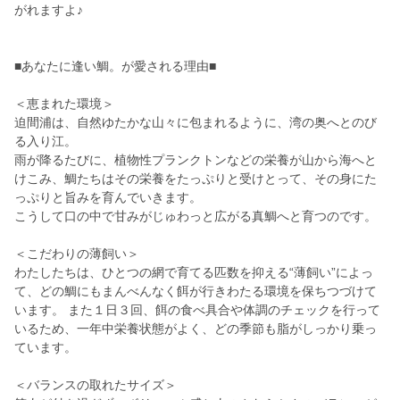
がれますよ♪
■あなたに逢い鯛。が愛される理由■
＜恵まれた環境＞
迫間浦は、自然ゆたかな山々に包まれるように、湾の奥へとのび
る入り江。
雨が降るたびに、植物性プランクトンなどの栄養が山から海へと
けこみ、鯛たちはその栄養をたっぷりと受けとって、その身にた
っぷりと旨みを育んでいきます。
こうして口の中で甘みがじゅわっと広がる真鯛へと育つのです。
＜こだわりの薄飼い＞
わたしたちは、ひとつの網で育てる匹数を抑える“薄飼い”によっ
て、どの鯛にもまんべんなく餌が行きわたる環境を保ちつづけて
います。 また１日３回、餌の食べ具合や体調のチェックを行って
いるため、一年中栄養状態がよく、どの季節も脂がしっかり乗っ
ています。
＜バランスの取れたサイズ＞