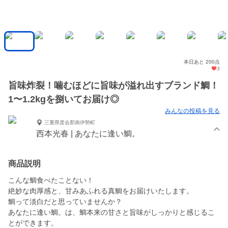
本日あと 200点
3
旨味炸裂！噛むほどに旨味が溢れ出すブランド鯛！
1〜1.2kgを捌いてお届け◎
みんなの投稿を見る
三重県度会郡南伊勢町
西本光春 | あなたに逢い鯛。
商品説明
こんな鯛食べたことない！
絶妙な肉厚感と、甘みあふれる真鯛をお届けいたします。
鯛って淡白だと思っていませんか？
あなたに逢い鯛。は、鯛本来の甘さと旨味がしっかりと感じるこ
とができます。