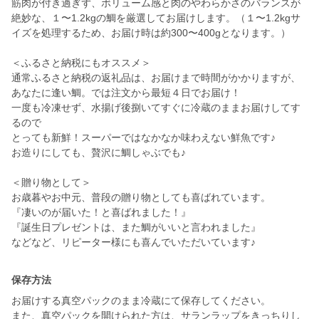
筋肉が付き過ぎず、ボリューム感と肉のやわらかさのバランスが
絶妙な、１〜1.2kgの鯛を厳選してお届けします。（１〜1.2kgサ
イズを処理するため、お届け時は約300〜400gとなります。）
＜ふるさと納税にもオススメ＞
通常ふるさと納税の返礼品は、お届けまで時間がかかりますが、
あなたに逢い鯛。では注文から最短４日でお届け！
一度も冷凍せず、水揚げ後捌いてすぐに冷蔵のままお届けしてす
るので
とっても新鮮！スーパーではなかなか味わえない鮮魚です♪
お造りにしても、贅沢に鯛しゃぶでも♪
＜贈り物として＞
お歳暮やお中元、普段の贈り物としても喜ばれています。
『凄いのが届いた！と喜ばれました！』
『誕生日プレゼントは、また鯛がいいと言われました』
などなど、リピーター様にも喜んでいただいています♪
保存方法
お届けする真空パックのまま冷蔵にて保存してください。
また、真空パックを開けられた方は、サランラップをきっちりし