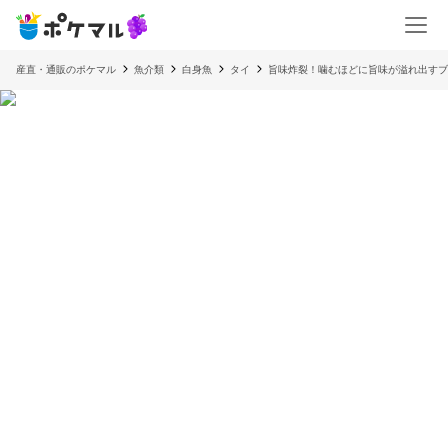
産直・通販のポケマル
魚介類
白身魚
タイ
旨味炸裂！噛むほどに旨味が溢れ出すブラ