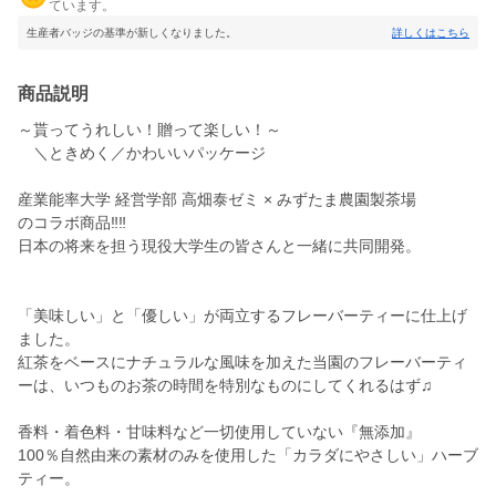
ています。
生産者バッジの基準が新しくなりました。
詳しくはこちら
商品説明
～貰ってうれしい！贈って楽しい！～
＼ときめく／かわいいパッケージ
産業能率大学 経営学部 高畑泰ゼミ × みずたま農園製茶場
のコラボ商品‼‼
日本の将来を担う現役大学生の皆さんと一緒に共同開発。
「美味しい」と「優しい」が両立するフレーバーティーに仕上げ
ました。
紅茶をベースにナチュラルな風味を加えた当園のフレーバーティ
ーは、いつものお茶の時間を特別なものにしてくれるはず♫
香料・着色料・甘味料など一切使用していない『無添加』
100％自然由来の素材のみを使用した「カラダにやさしい」ハーブ
ティー。