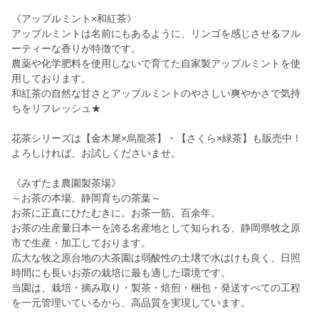
《アップルミント×和紅茶》
アップルミントは名前にもあるように、リンゴを感じさせるフル
ーティーな香りが特徴です。
農薬や化学肥料を使用しないで育てた自家製アップルミントを使
用しております。
和紅茶の自然な甘さとアップルミントのやさしい爽やかさで気持
ちをリフレッシュ★
花茶シリーズは【金木犀×烏龍茶】・【さくら×緑茶】も販売中！
よろしければ、お試しくださいませ。
《みずたま農園製茶場》
～お茶の本場、静岡育ちの茶葉～
お茶に正直にひたむきに。お茶一筋、百余年。
お茶の生産量日本一を誇る名産地として知られる、静岡県牧之原
市で生産・加工しております。
広大な牧之原台地の大茶園は弱酸性の土壌で水はけも良く、日照
時間にも長いお茶の栽培に最も適した環境です。
当園は、栽培・摘み取り・製茶・焙煎・梱包・発送すべての工程
を一元管理いているから、高品質を実現しています。