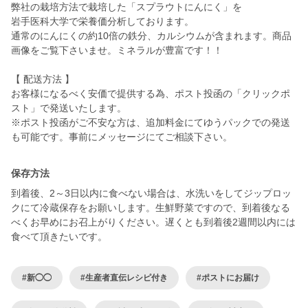
弊社の栽培方法で栽培した「スプラウトにんにく」を
岩手医科大学で栄養価分析しております。
通常のにんにくの約10倍の鉄分、カルシウムが含まれます。商品
画像をご覧下さいませ。ミネラルが豊富です！！
【 配送方法 】
お客様になるべく安価で提供する為、ポスト投函の「クリックポ
スト」で発送いたします。
※ポスト投函がご不安な方は、追加料金にてゆうパックでの発送
も可能です。事前にメッセージにてご相談下さい。
保存方法
到着後、2～3日以内に食べない場合は、水洗いをしてジップロッ
クにて冷蔵保存をお願いします。生鮮野菜ですので、到着後なる
べくお早めにお召上がりください。遅くとも到着後2週間以内には
食べて頂きたいです。
#新◯◯
#生産者直伝レシピ付き
#ポストにお届け