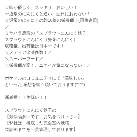
☆味が優しく、スッキリ、おいしい！
☆通常のにんにくと違い、翌日におわない！
☆通常のにんにくの約10倍の栄養価！(画像参照)
／
ミヤハラ農園の「スプラウトにんにく鉄子」
スプラウトにんにく（発芽にんにく）
収穫量、出荷量は日本一です！！
＼メディア出演多数！／
＼スーパーフード／
＼栄養価が高く、ニオイが気にならない！／
ポケマルのコミュニティにて『美味しい』
といった 感想を続々頂いております(*^^*)
新感覚！！美味い！！
スプラウトにんにく鉄子の
【類似品多いです。お気をつけ下さい】
【弊社は、徹底した完全室内栽培、
袋詰めまでを一貫管理しております】