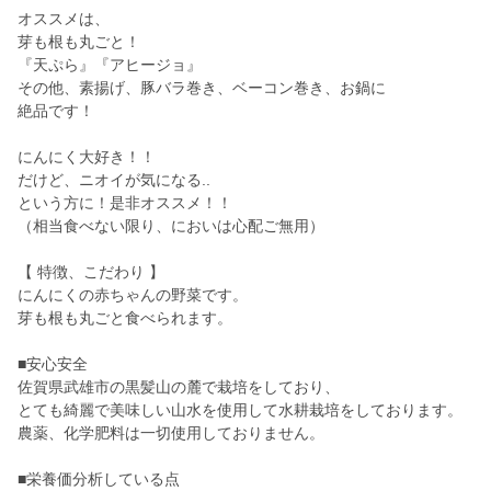
オススメは、
芽も根も丸ごと！
『天ぷら』『アヒージョ』
その他、素揚げ、豚バラ巻き、ベーコン巻き、お鍋に
絶品です！
にんにく大好き！！
だけど、ニオイが気になる..
という方に！是非オススメ！！
（相当食べない限り、においは心配ご無用）
【 特徴、こだわり 】
にんにくの赤ちゃんの野菜です。
芽も根も丸ごと食べられます。
■安心安全
佐賀県武雄市の黒髪山の麓で栽培をしており、
とても綺麗で美味しい山水を使用して水耕栽培をしております。
農薬、化学肥料は一切使用しておりません。
■栄養価分析している点