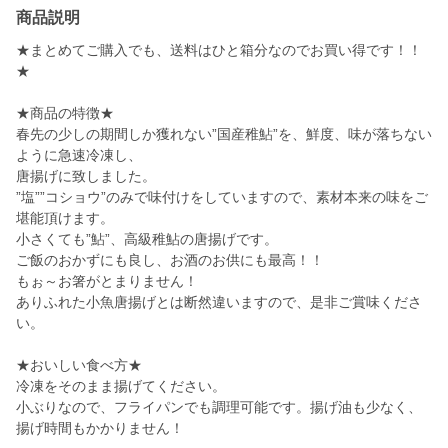
商品説明
★まとめてご購入でも、送料はひと箱分なのでお買い得です！！
★
★商品の特徴★
春先の少しの期間しか獲れない”国産稚鮎”を、鮮度、味が落ちない
ように急速冷凍し、
唐揚げに致しました。
”塩””コショウ”のみで味付けをしていますので、素材本来の味をご
堪能頂けます。
小さくても”鮎”、高級稚鮎の唐揚げです。
ご飯のおかずにも良し、お酒のお供にも最高！！
もぉ～お箸がとまりません！
ありふれた小魚唐揚げとは断然違いますので、是非ご賞味くださ
い。
★おいしい食べ方★
冷凍をそのまま揚げてください。
小ぶりなので、フライパンでも調理可能です。揚げ油も少なく、
揚げ時間もかかりません！