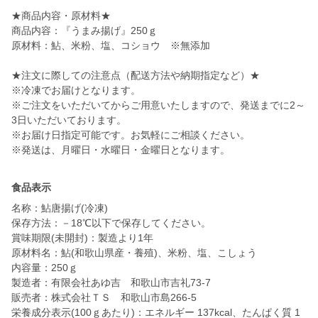
★商品内容・原材料★
商品内容：『うまみ揚げ』250ｇ
原材料：鮎、米粉、塩、コショウ ※無添加
★注文に際しての注意点（配送方法や納期指定など）★
※冷凍でお届けとなります。
※ご注文をいただいてからご用意いたしますので、発送までに2～
3日いただいております。
※お届け日指定可能です。お気軽にご相談ください。
※発送は、月曜日・水曜日・金曜日となります。
食品表示
名称：鮎唐揚げ(冷凍)
保存方法：－18℃以下で保存してください。
賞味期限(未開封)：製造より1年
原材料名：鮎(和歌山県産・養殖)、米粉、塩、こしょう
内容量：250ｇ
製造者：有限会社あゆ吉 和歌山市吉礼73-7
販売者：株式会社ＴＳ 和歌山市島266-5
栄養成分表示(100ｇあたり)：エネルギー 137kcal、たんぱく質 1