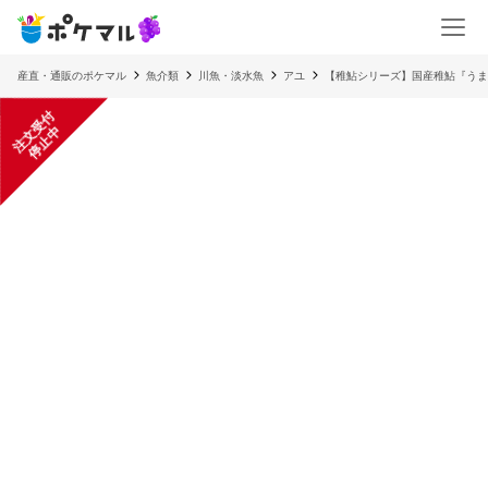
産直・通販のポケマル
魚介類
川魚・淡水魚
アユ
【稚鮎シリーズ】国産稚鮎『うま
注
文
受
付
停
止
中