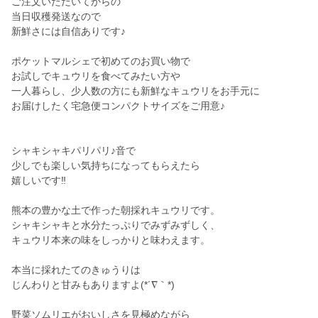
ご注文いただいてからの
当日収穫発送なので
新鮮さには自信ありです♪
ポケットマルシェで初めてのお買い物で
お試しでキュウリを食べてみたい方や
一人暮らし、少人数の方にも新鮮なキュウリをお手元に
お届けしたく宅急便コンパクトサイズをご用意♪
シャキシャキパリパリ♪音で
少しでも楽しい気持ちになってもらえたら
嬉しいです‼︎
熊本の豊かな土で作った朝採れキュウリです。
シャキシャキと水分たっぷりでみずみずしく、
キュウリ本来の味をしっかりと味わえます。
本当に採れたてのきゅうりは
じんわりと甘みもありますよ(*´∇｀*)
野菜ソムリエがおいしさを見極めながら