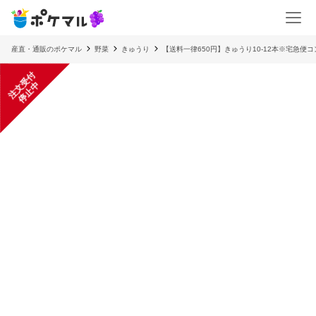
産直・通販のポケマル
野菜
きゅうり
【送料一律650円】きゅうり10-12本※宅急便
注
文
受
付
停
止
中