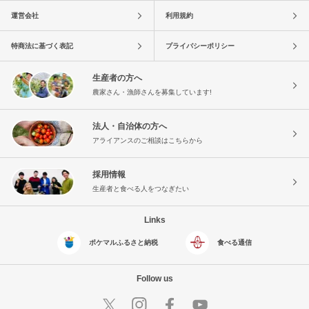
運営会社
利用規約
特商法に基づく表記
プライバシーポリシー
生産者の方へ
農家さん・漁師さんを募集しています!
法人・自治体の方へ
アライアンスのご相談はこちらから
採用情報
生産者と食べる人をつなぎたい
Links
ポケマルふるさと納税
食べる通信
Follow us