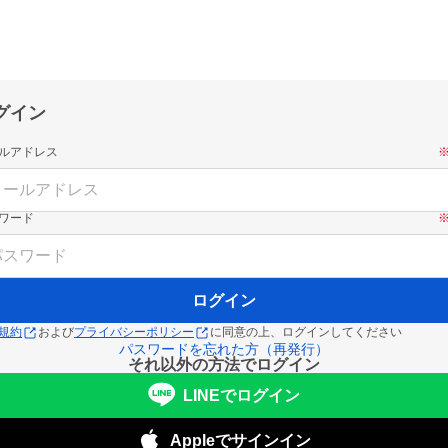
グイン
ルアドレス
ワード
ログイン
規約
および
プライバシーポリシー
に同意の上、
ログインしてください
パスワードを忘れた方（再発行）
それ以外の方法でログイン
LINEでログイン
Appleでサインイン