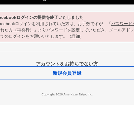
acebookログインの提供を終了いたしました
acebookログインを利用されていた方は、お手数ですが、「
パスワード
忘れた方（再発行）
」よりパスワードを設定していただき、メールアド
スでのログインをお願いいたします。（
詳細
）
アカウントをお持ちでない方
新規会員登録
Copyright 2026 Ame Kaze Taiyo, Inc.