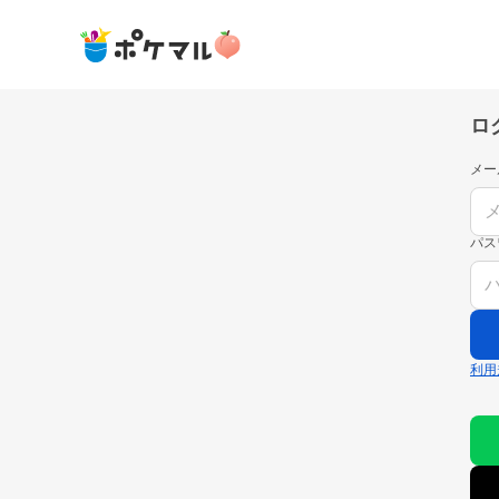
ロ
メー
パス
利用