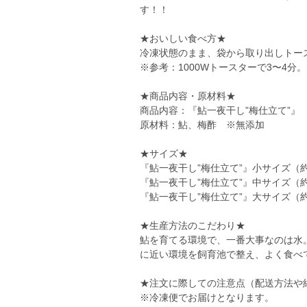
す！！
★おいしい食べ方★
冷凍状態のまま、袋から取り出しトー
※参考：1000Wトースターで3〜4分。
★商品内容・原材料★
商品内容：『鮎一夜干し”梅仕立て”
原材料：鮎、梅酢 ※無添加
★サイズ★
『鮎一夜干し”梅仕立て”』小サイズ
『鮎一夜干し”梅仕立て”』中サイズ
『鮎一夜干し”梅仕立て”』大サイズ（
★生産方法のこだわり★
鮎を育てる環境で、一番大事なのは水
に近い環境を飼育池で整え、よく食べ
★注文に際しての注意点（配送方法や
※冷凍便でお届けとなります。