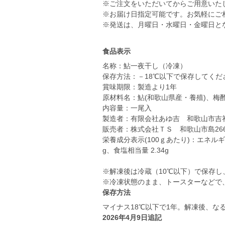
※ご注文をいただいてからご用意いた
※お届け日指定可能です。お気軽にご
※発送は、月曜日・水曜日・金曜日と
食品表示
名称：鮎一夜干し（冷凍）
保存方法：－18℃以下で保存してくだ
賞味期限：製造より1年
原材料名：鮎(和歌山県産・養殖)、梅
内容量：一尾入
製造者：有限会社あゆ吉 和歌山市吉礼7
販売者：株式会社ＴＳ 和歌山市島266
栄養成分表示(100ｇあたり)：エネルギー 2
g、食塩相当量 2.34g
※解凍後は冷蔵（10℃以下）で保存
※冷凍状態のまま、トースターなどで
保存方法
2026年4月9日追記