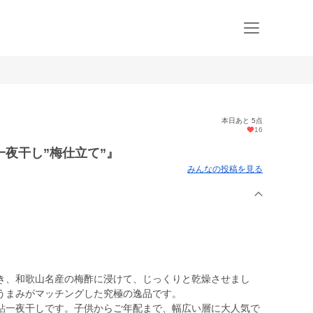
本日あと 5点
16
夜干し”梅仕立て”』
みんなの投稿を見る
き、和歌山名産の梅酢に浸けて、じっくりと乾燥させまし
うまみがマッチングした究極の逸品です。
鮎一夜干しです。子供からご年配まで、幅広い層に大人気で