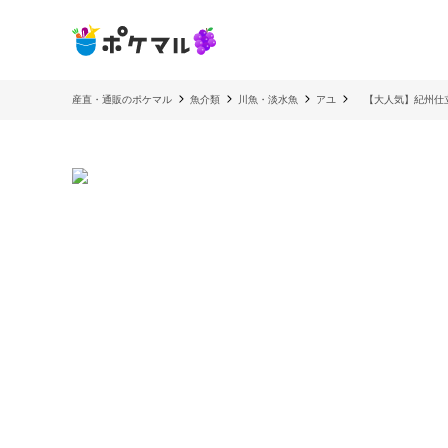
産直・通販のポケマル
魚介類
川魚・淡水魚
アユ
【大人気】紀州仕立