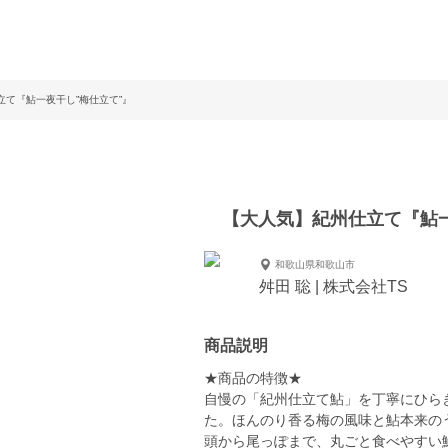
て『鮎一夜干し”梅仕立て”』
【大人気】紀州仕立て『鮎一
和歌山県和歌山市
舛田 聡 | 株式会社TS
商品説明
★商品の特徴★
自慢の「紀州仕立て鮎」を丁寧にひら
た。ほんのり香る梅の風味と鮎本来の
頭から尾っぽまで、丸ごと食べやすい