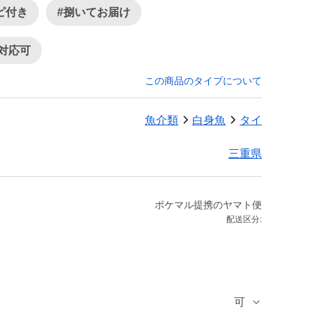
ピ付き
#捌いてお届け
対応可
この商品のタイプについて
魚介類
白身魚
タイ
三重県
ポケマル提携のヤマト便
配送区分:
可