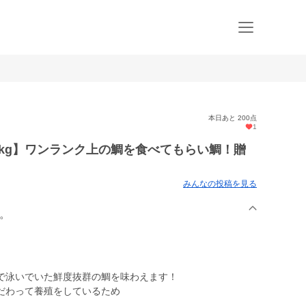
本日あと 200点
1
2kg】ワンランク上の鯛を食べてもらい鯛！贈
みんなの投稿を見る
鯛。
で泳いでいた鮮度抜群の鯛を味わえます！
だわって養殖をしているため