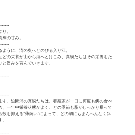
-------
ぷり。
真鯛の甘み。
-------
るように、湾の奥へとのびる入り江。
などの栄養が山から海へとけこみ、真鯛たちはその栄養をた
りと旨みを育んでいきます。
-------
-------
ます。迫間浦の真鯛たちは、養殖家が一日に何度も餌の食べ
め、一年中栄養状態がよく、どの季節も脂がしっかり乗って
匹数を抑える“薄飼い”によって、どの鯛にもまんべんなく餌
す。
-------