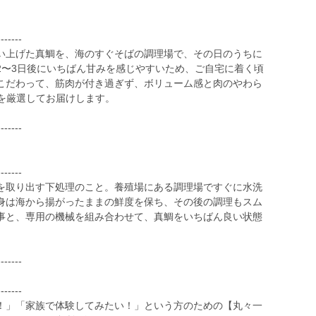
-------
い上げた真鯛を、海のすぐそばの調理場で、その日のうちに
2〜3日後にいちばん甘みを感じやすいため、ご自宅に着く頃
こだわって、筋肉が付き過ぎず、ボリューム感と肉のやわら
鯛を厳選してお届けします。
-------
-------
を取り出す下処理のこと。養殖場にある調理場ですぐに水洗
身は海から揚がったままの鮮度を保ち、その後の調理もスム
事と、専用の機械を組み合わせて、真鯛をいちばん良い状態
-------
-------
！」「家族で体験してみたい！」という方のための【丸々一