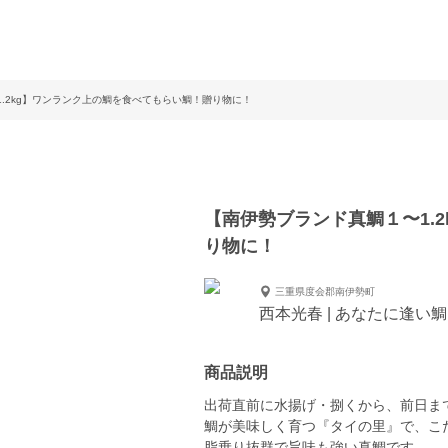
.2kg】ワンランク上の鯛を食べてもらい鯛！贈り物に！
【南伊勢ブランド真鯛１〜1.
り物に！
三重県度会郡南伊勢町
西本光春 | あなたに逢い
商品説明
出荷直前に水揚げ・捌くから、前日ま
鯛が美味しく育つ『タイの里』で、こ
脂乗り抜群で旨味も強い真鯛です。