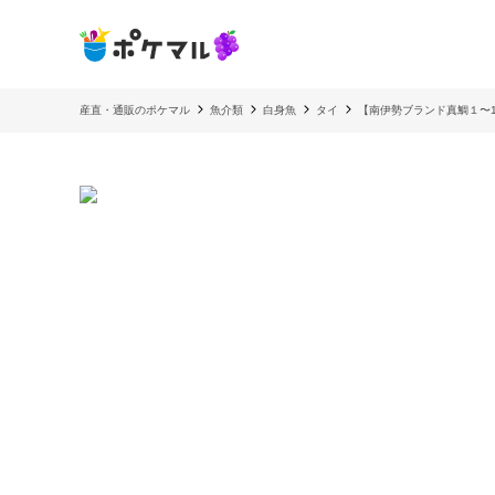
産直・通販のポケマル
魚介類
白身魚
タイ
【南伊勢ブランド真鯛１〜1