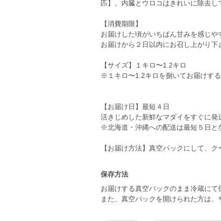
匹】。内臓とウロコはきれいに除去し
【消費期限】
お届けした頃がいちばん甘みを感じや
お届けから２日以内にお召し上がり下
【サイズ】１キロ〜1.2キロ
※１キロ〜1.2キロを捌いてお届けす
【お届け日】最短４日
活きじめした新鮮なマダイをすぐに発
※北海道・沖縄への配送は最短５日と
保存方法
お届けする真空パックのまま冷蔵にて
また、真空パックを開けられた方は、