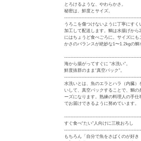
とろけるような、やわらかさ。
秘密は、鮮度とサイズ。
------------------------------------------------
うろこを傷つけないように丁寧にすく
加工して配送します。鯛は水揚げから
にはちょうど食べごろに。サイズにも
かさのバランスが絶妙な1〜1.2kgの
------------------------------------------------
海から揚がってすぐに “水洗い”。
鮮度抜群のまま“真空パック”。
------------------------------------------------
水洗いとは、魚のエラとハラ（内臓）
いして、真空パックすることで、鯛の
ーズになります。熟練の料理人の手仕
でお届けできるように努めています。
------------------------------------------------
すぐ食べ“たい”人向けに三枚おろし
------------------------------------------------
もちろん「自分で魚をさばくのが好き