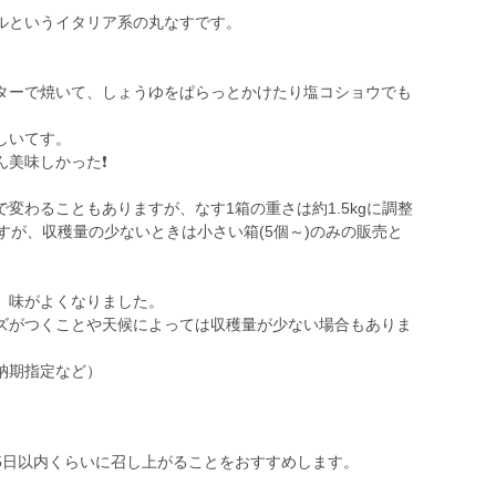
ルというイタリア系の丸なすです。
ターで焼いて、しょうゆをぱらっとかけたり塩コショウでも
しいてす。
美味しかった❗️
変わることもありますが、なす1箱の重さは約1.5kgに調整
すが、収穫量の少ないときは小さい箱(5個～)のみの販売と
、味がよくなりました。
ズがつくことや天候によっては収穫量が少ない場合もありま
納期指定など）
5日以内くらいに召し上がることをおすすめします。