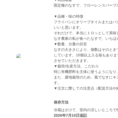
固定種のなすで、フローレンスパープ
▼品種・味の特徴
フライパンにオリーブオイルまたはバ
いいと思います。
それだけで、本当にトロッとして美味
なす農家の私が食べたなすで、いちばん
▼数量、分量の目安
なすの大きさにより、個数はそのときで
しています。10個以上入る箱もありま
させていただきます。
▼栽培/生産方法、こだわり
特に有機肥料を主体に使うようになり
また、露地栽培のため、風でなすにキ
す。
▼注文に際しての注意点（配送方法や
保存方法
冷蔵はさけて、室内の涼しいところで
2026年7月10日追記