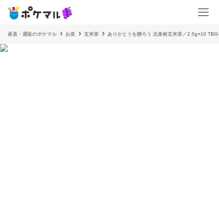
産直・通販のポケマル
お茶
玄米茶
ありがとうを贈ろう 北条枚玄米茶／2.5g×10 TBG-