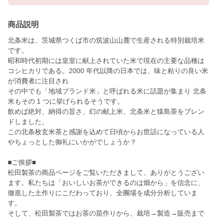
商品説明
北条米は、茨城県つくば市の筑波山山麓で生産される特別栽培米
です。
昭和時代初期には皇室に献上されていた米で現在の主要な品種は
コシヒカリである。2000 年代以降の日本では、味と粘りの良い米
が消費者に注目され
その中でも「地域ブランド米」と呼ばれる米に話題が集まり 北条
米もその 1 つに挙げられるそうです。
飲めば絶対、納得の旨さ、幻の献上米、北条米と猿島茶をブレン
ドしました。
この北条枚玄米茶と感謝を込めて日頃からお世話になっている人
やちょっとした御礼にいかがでしょうか？
■ご挨拶■
松田製茶の商品ページをご覧いただきまして、ありがとうござい
ます。私たちは「おいしいお茶ができるのは畑から」を信念に、
徹底した土作りにこだわっており、全團場を成分分析していま
す。
そして、松田製茶ではお茶の苗作りから、栽培→製造→販売まで