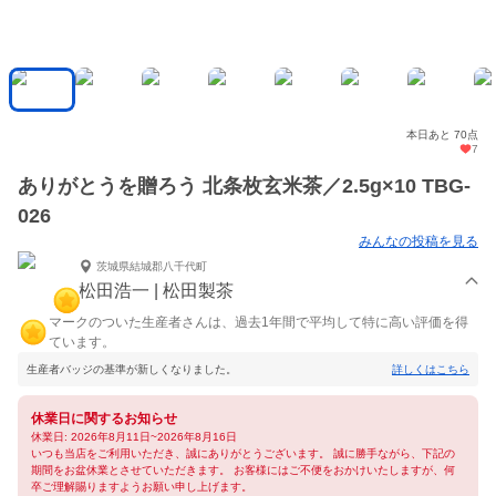
本日あと 70点
7
ありがとうを贈ろう 北条枚玄米茶／2.5g×10 TBG-
026
みんなの投稿を見る
茨城県結城郡八千代町
松田浩一 | 松田製茶
マークのついた生産者さんは、過去1年間で平均して特に高い評価を得
ています。
生産者バッジの基準が新しくなりました。
詳しくはこちら
休業日に関するお知らせ
休業日: 2026年8月11日~2026年8月16日
いつも当店をご利用いただき、誠にありがとうございます。 誠に勝手ながら、下記の
期間をお盆休業とさせていただきます。 お客様にはご不便をおかけいたしますが、何
卒ご理解賜りますようお願い申し上げます。