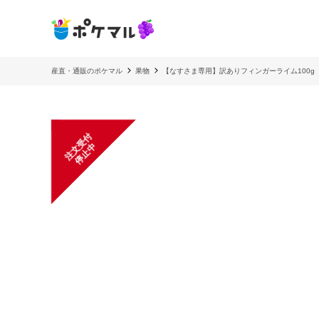
産直・通販のポケマル
果物
【なすさま専用】訳ありフィンガーライム100
注
文
受
付
停
止
中