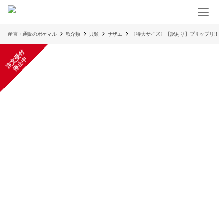
産直・通販のポケマル
魚介類
貝類
サザエ
〈特大サイズ〉【訳あり】プリップリ!!
注
文
受
付
停
止
中