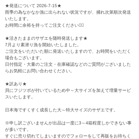
★発送について 2026-7-15★
雨季の為なかなか漁に出られない状況ですが、捕れ次第順次発送
いたします。
お時間に余裕を持ってご注文ください🙇‍♀️
★活きたままのサザエを随時発送します★
7月より素潜り漁を開始いたしました。
ご注文をいただいた順に発送いたしますので、お時間をいただく
場合もございます。
日付指定・大量のご注文・在庫確認などのご質問がございました
らお気軽にお問い合わせください。
★訳あり★
貝にフジツボが付いているため中～大サイズを加えて増量サービ
スいたします。
日本海ですくすく成長した大～特大サイズのサザエです。
※申し訳ございませんが出品は一度に3～4箱程度しかできない事
が多いです。
すぐに売り切れてしまいますのでフォローをして再販をお待ちく