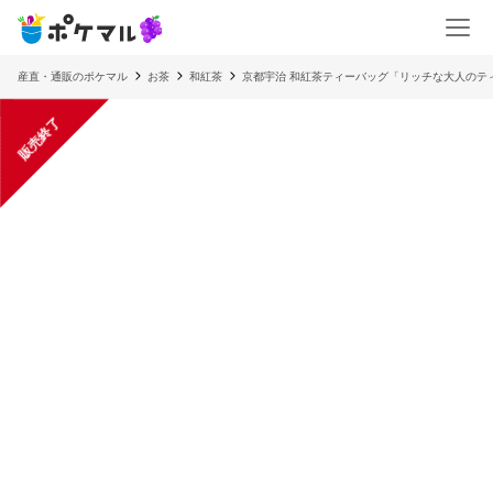
産直・通販のポケマル
お茶
和紅茶
京都宇治 和紅茶ティーバッグ「リッチな大人のテ
販売終了