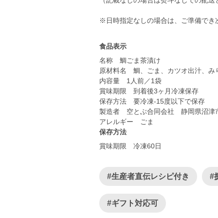
（記載なしの場合は熨斗なしでの配送
※日時指定なしの場合は、ご準備でき
食品表示
名称 鯛ごま茶漬け
原材料名 鯛、ごま、カツオ出汁、み
内容量 1人前／1袋
賞味期限 到着後3ヶ月冷凍保存
保存方法 要冷凍-15度以下で保存
製造者 空とぶ合同会社 静岡県沼津市西
アレルギー ごま
保存方法
賞味期限 冷凍60日
#生産者直伝レシピ付き
#
#ギフト対応可