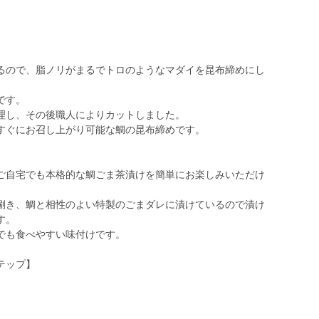
るので、脂ノリがまるでトロのようなマダイを昆布締めにし
です。
理し、その後職人によりカットしました。
すぐにお召し上がり可能な鯛の昆布締めです。
ご自宅でも本格的な鯛ごま茶漬けを簡単にお楽しみいただけ
捌き、鯛と相性のよい特製のごまダレに漬けているので漬け
す。
でも食べやすい味付けです。
テップ】
）