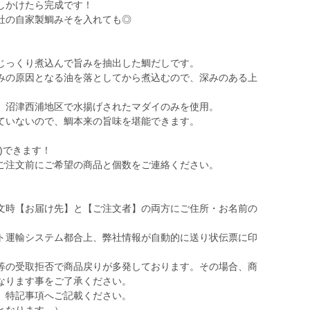
しかけたら完成です！
社の自家製鯛みそを入れても◎
じっくり煮込んで旨みを抽出した鯛だしです。
みの原因となる油を落としてから煮込むので、深みのある上
、沼津西浦地区で水揚げされたマダイのみを使用。
ていないので、鯛本来の旨味を堪能できます。
)できます！
ご注文前にご希望の商品と個数をご連絡ください。
文時【お届け先】と【ご注文者】の両方にご住所・お名前の
ト運輸システム都合上、弊社情報が自動的に送り状伝票に印
等の受取拒否で商品戻りが多発しております。その場合、商
なります事をご了承ください。
、特記事項へご記載ください。