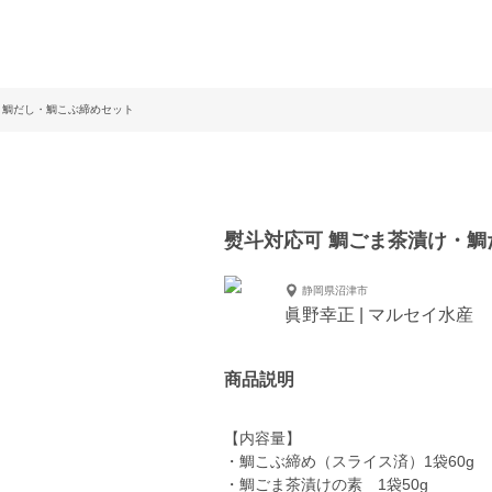
・鯛だし・鯛こぶ締めセット
熨斗対応可 鯛ごま茶漬け・
静岡県沼津市
眞野幸正 | マルセイ水産
商品説明
【内容量】
・鯛こぶ締め（スライス済）1袋60g
・鯛ごま茶漬けの素 1袋50g