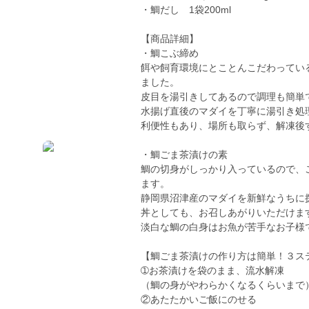
・鯛だし 1袋200ml
【商品詳細】
・鯛こぶ締め
餌や飼育環境にとことんこだわってい
ました。
皮目を湯引きしてあるので調理も簡単
水揚げ直後のマダイを丁寧に湯引き処
利便性もあり、場所も取らず、解凍後
・鯛ごま茶漬けの素
鯛の切身がしっかり入っているので、
ます。
静岡県沼津産のマダイを新鮮なうちに
丼としても、お召しあがりいただけま
淡白な鯛の白身はお魚が苦手なお子様
【鯛ごま茶漬けの作り方は簡単！３ス
➀お茶漬けを袋のまま、流水解凍
（鯛の身がやわらかくなるくらいまで
②あたたかいご飯にのせる