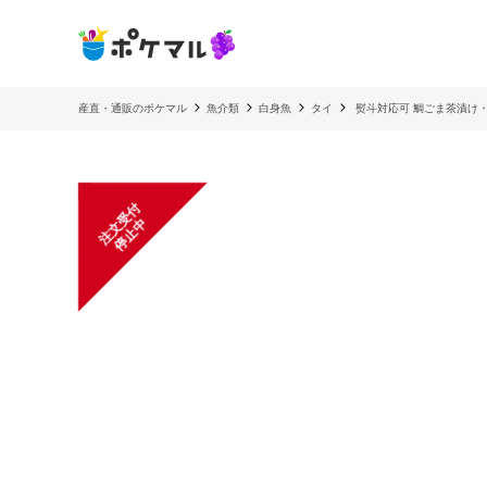
産直・通販のポケマル
魚介類
白身魚
タイ
熨斗対応可 鯛ごま茶漬け
注
文
受
付
停
止
中