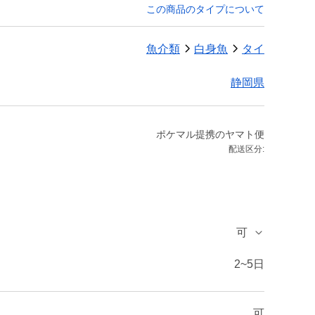
この商品のタイプについて
魚介類
白身魚
タイ
静岡県
ポケマル提携のヤマト便
配送区分:
可
2~5日
可