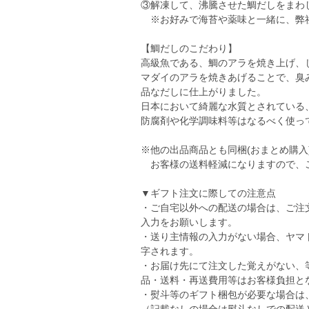
③解凍して、沸騰させた鯛だしをまわ
※お好みで海苔や薬味と一緒に、弊
【鯛だしのこだわり】
高級魚である、鯛のアラを焼き上げ、
マダイのアラを焼きあげることで、臭
品なだしに仕上がりました。
日本において綺麗な水質とされている
防腐剤や化学調味料等はなるべく使っ
※他の出品商品とも同梱(おまとめ購入
お客様の送料軽減になりますので、
▼ギフト注文に際しての注意点
・ご自宅以外への配送の場合は、ご注
入力をお願いします。
・送り主情報の入力がない場合、ヤマ
字されます。
・お届け先にて注文した覚えがない、
品・送料・再送費用等はお客様負担と
・熨斗等のギフト梱包が必要な場合は