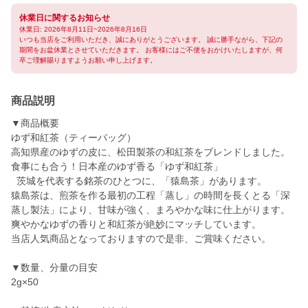
休業日に関するお知らせ
休業日: 2026年8月11日~2026年8月16日
いつも当店をご利用いただき、誠にありがとうございます。 誠に勝手ながら、下記の
期間をお盆休業とさせていただきます。 お客様にはご不便をおかけいたしますが、何
卒ご理解賜りますようお願い申し上げます。
商品説明
▼商品概要
ゆず和紅茶（ティーバッグ）
高知県産のゆずの皮に、松田製茶の和紅茶をブレンドしました。
食事にも合う！日本産のゆず香る「ゆず和紅茶」
茨城を代表する銘茶のひとつに、「猿島茶」があります。
猿島茶は、煎茶を作る最初の工程「蒸し」の時間を長くとる「深
蒸し製法」により、甘味が強く、まろやかな味に仕上がります。
爽やかなゆずの香りと和紅茶が絶妙にマッチしています。
当店人気商品となっておりますので是非、ご賞味ください。
▼数量、分量の目安
2g×50