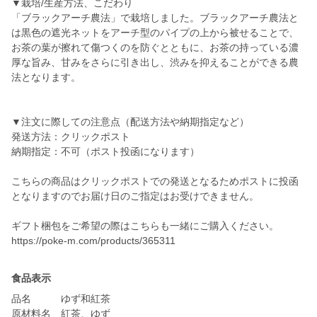
▼栽培/生産方法、こだわり
「ブラックアーチ農法」で栽培しました。ブラックアーチ農法と
は黒色の遮光ネットをアーチ型のパイプの上から被せることで、
お茶の葉が擦れて傷つくのを防ぐとともに、お茶の持っている濃
厚な旨み、甘みをさらに引き出し、渋みを抑えることができる農
法となります。
▼注文に際しての注意点（配送方法や納期指定など）
発送方法：クリックポスト
納期指定：不可（ポスト投函になります）
こちらの商品はクリックポストでの発送となるためポストに投函
となりますのでお届け日のご指定はお受けできません。
ギフト梱包をご希望の際はこちらも一緒にご購入ください。
https://poke-m.com/products/365311
食品表示
品名 ゆず和紅茶
原材料名 紅茶、ゆず