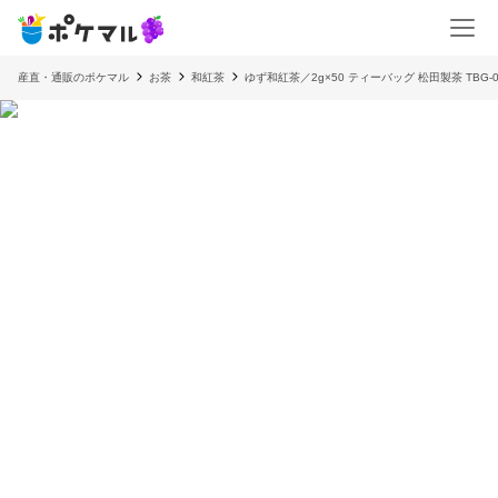
産直・通販のポケマル
お茶
和紅茶
ゆず和紅茶／2g×50 ティーバッグ 松田製茶 TBG-0