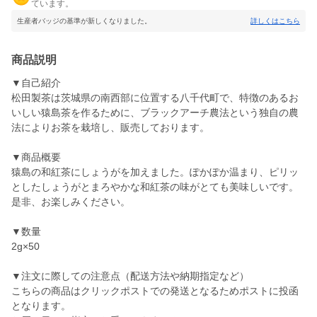
ています。
生産者バッジの基準が新しくなりました。
詳しくはこちら
商品説明
▼自己紹介
松田製茶は茨城県の南西部に位置する八千代町で、特徴のあるお
いしい猿島茶を作るために、ブラックアーチ農法という独自の農
法によりお茶を栽培し、販売しております。
▼商品概要
猿島の和紅茶にしょうがを加えました。ぽかぽか温まり、ピリッ
としたしょうがとまろやかな和紅茶の味がとても美味しいです。
是非、お楽しみください。
▼数量
2g×50
▼注文に際しての注意点（配送方法や納期指定など）
こちらの商品はクリックポストでの発送となるためポストに投函
となります。