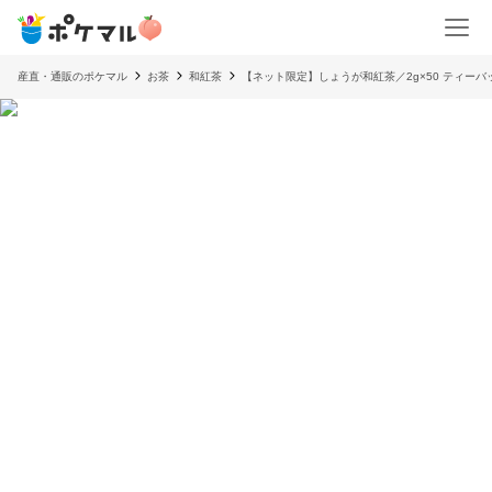
産直・通販のポケマル
お茶
和紅茶
【ネット限定】しょうが和紅茶／2g×50 ティーバッグ