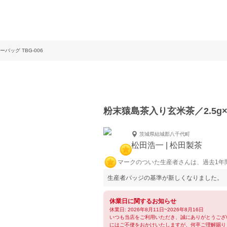
バッグ TBG-006
粉末猿島茶入り玄米茶／2.5g×2
茨城県結城郡八千代町
松田浩一 | 松田製茶
マークのついた生産者さんは、過去1年
生産者バッジの基準が新しくなりました。
休業日に関するお知らせ
休業日: 2026年8月11日~2026年8月16日
いつも当店をご利用いただき、誠にありがとうござ
にはご不便をおかけいたしますが、何卒ご理解賜り