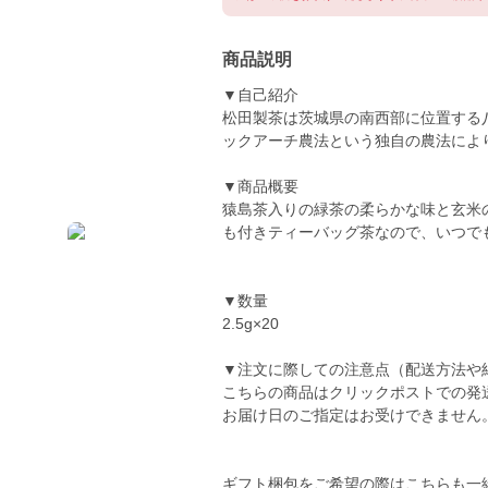
商品説明
▼自己紹介
松田製茶は茨城県の南西部に位置する
ックアーチ農法という独自の農法によ
▼商品概要
猿島茶入りの緑茶の柔らかな味と玄米
も付きティーバッグ茶なので、いつで
▼数量
2.5g×20
▼注文に際しての注意点（配送方法や
こちらの商品はクリックポストでの発
お届け日のご指定はお受けできません
ギフト梱包をご希望の際はこちらも一