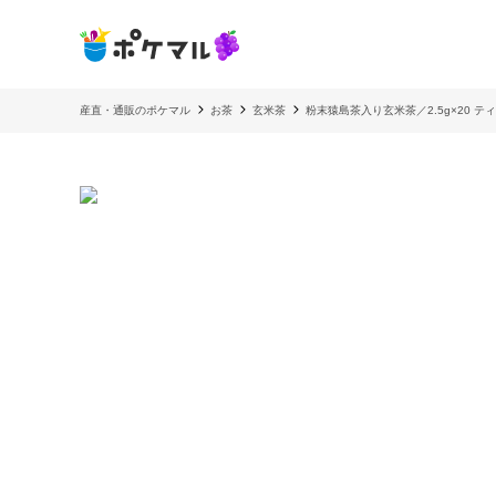
産直・通販のポケマル
お茶
玄米茶
粉末猿島茶入り玄米茶／2.5g×20 ティー