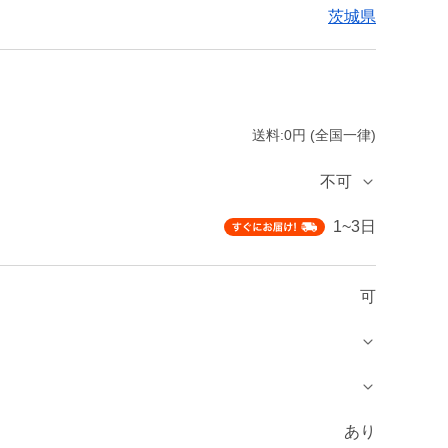
茨城県
送料:0円 (全国一律)
不可
1~3日
可
あり