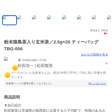
本日あと 200点
6
粉末猿島茶入り玄米茶／2.5g×20 ティーバッグ
TBG-006
みんなの投稿を見る
茨城県結城郡八千代町
松田浩一 | 松田製茶
マークのついた生産者さんは、過去1年間で平均して特に高い評価を得
ています。
生産者バッジの基準が新しくなりました。
詳しくはこちら
商品説明
▼自己紹介
松田製茶は茨城県の南西部に位置する八千代町で、特徴のあるお