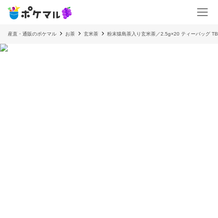
産直・通販のポケマル
お茶
玄米茶
粉末猿島茶入り玄米茶／2.5g×20 ティーバッグ TBG