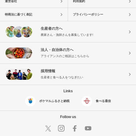
運営会社
利用規約
特商法に基づく表記
プライバシーポリシー
生産者の方へ
農家さん・漁師さんを募集しています!
法人・自治体の方へ
アライアンスのご相談はこちらから
採用情報
生産者と食べる人をつなぎたい
Links
ポケマルふるさと納税
食べる通信
Follow us