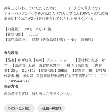
美味しく味わっていただくために・・・（一人分の目安です）
ティーパック1パックをお気に入りのカップに入れ85℃～90℃の熱
湯を約140cc注ぎ2～3分程蒸らしてお召し上がりください。
【内容量】 20ｇ（2ｇ×10袋）
【賞味期限】 365日
【原料原産地】 紅茶（佐賀県嬉野市）・ゆず（高知県）
食品表示
【品名】ゆず紅茶【名称】ブレンドティー 【原材料】紅茶・ゆ
ず 【原産地】紅茶（佐賀県嬉野市）・柚子（高知県）【内容
量】20ｇ（2ｇ×10）【賞味期限】365日 【製造者】相川製茶舗
代表者 相川源太郎 佐賀県嬉野市嬉野町大字下宿甲4002-1 ＴＥ
Ｌ：0954-42-1756
保存方法
高温多湿を避け、移り香にご注意ください。
#ポストにお届け
#全国一律送料