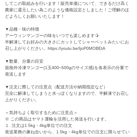
してこの取組みを行います！販売単価について、できるだけ高く
農家に還元したい為このような価格設定としました！ご理解のほ
どよろしくお願いいたします！
▼品種・味の特徴
アーウィンマンゴーの味をいつでも楽しめます🥭
半解凍してお好みの大きさにカットしてシャーベットみたいにお
召し上がりください。https://youtu.be/IjoP0MOBEtA
▼数量、分量の目安
規格外冷凍マンゴー(1玉400~500gのサイズ感)を各表示の分量で
発送します
▼注文に際しての注意点（配送方法や納期指定など）
完全に解凍してしまうと水っぽくなりますので、半解凍でお召し
上がりください。
＜気持ちよく取引するために注意点＞
※ この商品はヤマト運輸を活用した発送を行います。
１. 注文は1.5kg・4kg単位での注文
発送業務の兼ね合いから、1.5kg・4kg単位での注文に限らせてい