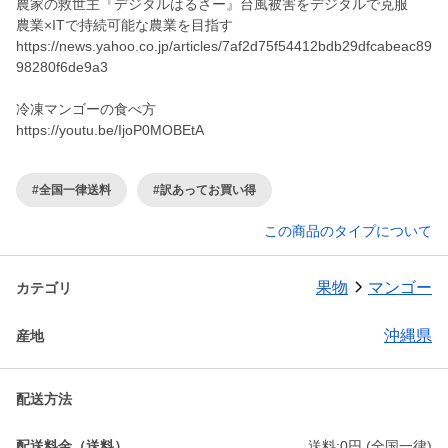
農家の救世主『デジタルはるさー』台風被害をデジタルで克服
農業×ITで持続可能な農業を目指す
https://news.yahoo.co.jp/articles/7af2d75f54412bdb29dfcabeac89
98280f6de9a3
冷凍マンゴーの食べ方
https://youtu.be/IjoP0MOBEtA
#全国一律送料
#訳あってお買い得
この商品のタイプについて
果物
マンゴー
カテゴリ
沖縄県
産地
配送方法
配送料金（送料）
送料:0円 (全国一律)