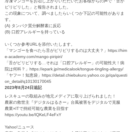
冷凍マンゴーをお召し上がりいただいたお客様からの声で「舌が
ピリピリした」と報告されました。
この現象について、調べましたらいくつか下記の可能性がありま
す。
(A) タンパク質分解酵素に反応
(B) 口腔アレルギーを持っている
いくつか参考URLを添付いたします。
「マンゴーを食べたら舌がピリピリするのは大丈夫？」https://him
e-academy.com/mango-piripiri/
「舌がピリピリする…それは「口腔アレルギー」の可能性大！病
院は何科？」https://epark.jp/medicalook/tongue-tingling-allergy/
「ヤフー！知恵袋」https://detail.chiebukuro.yahoo.co.jp/qa/questi
on_detail/q10130170045
2023年8月24日追記
レスキューの取組みが地元メディアに取り上げられました！
農家の救世主『デジタルはるさー』台風被害をデジタルで克服
農業×ITで持続可能な農業を目指す
https://youtu.be/IQKeLF4eFxY
Yahoo!ニュース