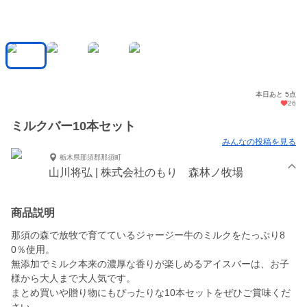
本日あと 5点
26
ミルクバー10本セット
みんなの投稿を見る
栃木県那須郡那須町
山川将弘 | 株式会社のもり 森林ノ牧場
商品説明
那須の森で放牧で育てているジャージー牛のミルクをたっぷり8
0％使用。
無添加でミルク本来の濃厚な香りが楽しめるアイスバーは、お子
様から大人まで大人気です。
まとめ買いや贈り物にもぴったりな10本セットをぜひご賞味くだ