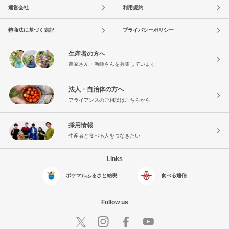
運営会社
利用規約
特商法に基づく表記
プライバシーポリシー
生産者の方へ
農家さん・漁師さんを募集しています!
法人・自治体の方へ
アライアンスのご相談はこちらから
採用情報
生産者と食べる人をつなぎたい
Links
ポケマルふるさと納税
食べる通信
Follow us