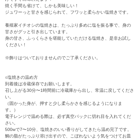
焼く手間も省けて、しかも美味しい！
ジュワーっと甘さを感じられて、フワッと柔らかい塩焼きです。
養殖家イチオシの塩焼きは、たっぷり多めに塩を振る事で、身の
甘さがグッと引き出しています。
身の甘さ、ふっくらさを堪能していただける塩焼き、是非お試し
ください！
※飾りはついておりませんのでご了承ください。
○塩焼きの温め方
到着後は冷蔵保存でお願いします。
召し上がる30分〜1時間前に冷蔵庫から出し、常温に戻してくださ
い。
（固かった身が、押すと少し柔らかさを感じるようになりま
す。）
電子レンジで温める際は、必ず真空パックに切れ目を入れてくだ
さい。
500wで7〜10分、塩焼きのいい香りがしてきたら温め完了です。
鯛の脂がたっぷり溶け出すので、こぼれないよう気をつけてお皿