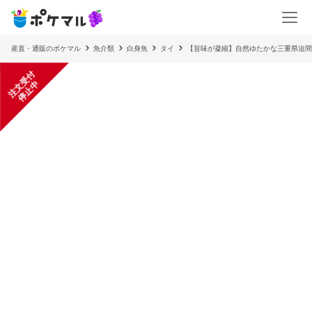
産直・通販のポケマル
魚介類
白身魚
タイ
【旨味が凝縮】自然ゆたかな三重県迫間
注
文
受
付
停
止
中