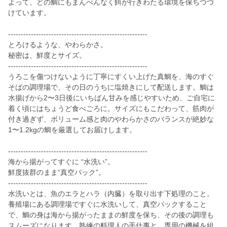
よって、どの鯛にもまんべんなく餌が行きわたる環境を保ちつづ
けています。
-------------------------------------------------------
とろけるような、やわらかさ。
秘密は、鮮度とサイズ。
-------------------------------------------------------
うろこを傷つけないように丁寧にすくい上げた真鯛を、海のすぐ
そばの調理場で、その日のうちに塩焼きにして配送します。鯛は
水揚げから2〜3日後にいちばん甘みを感じやすいため、ご自宅に
着く頃にはちょうど食べごろに。サイズにもこだわって、筋肉が
付き過ぎず、ボリューム感と肉のやわらかさのバランスが絶妙な
1〜1.2kgの鯛を厳選してお届けします。
-------------------------------------------------------
海から揚がってすぐに “水洗い”。
鮮度抜群のまま“真空パック”。
-------------------------------------------------------
水洗いとは、魚のエラとハラ（内臓）を取り出す下処理のこと。
養殖場にある調理場ですぐに水洗いして、真空パックすること
で、鯛の身は海から揚がったままの鮮度を保ち、その後の調理も
スムーズになります。熟練の料理人の手仕事と、専用の機械を組