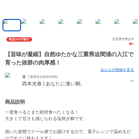
注文受付停止中
商品300円割引
5
【旨味が凝縮】自然ゆたかな三重県迫間浦の入江で
育った抜群の肉厚感！
みんなの投稿を見る
三重県度会郡南伊勢町
西本光春 | あなたに逢い鯛。
商品説明
一度食べるとまた絶対食べたくなる！
大きくて甘さも感じられる塩焼き鯛です。
焼いた状態でクール便でお届けするので、電子レンジで温めるだ
けですぐに味わえます！