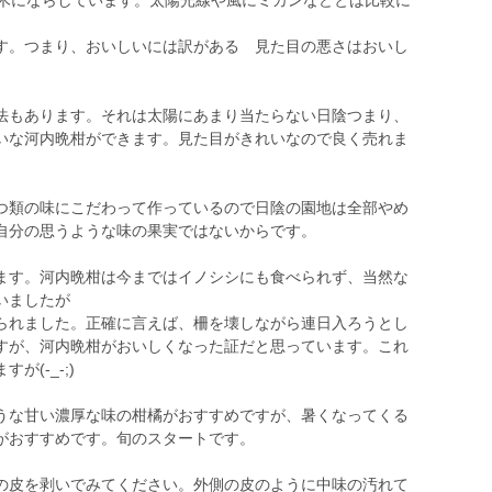
上木にならしています。太陽光線や風にミカンなどとは比較に
。
。つまり、おいしいには訳がある 見た目の悪さはおいし
もあります。それは太陽にあまり当たらない日陰つまり、
いな河内晩柑ができます。見た目がきれいなので良く売れま
類の味にこだわって作っているので日陰の園地は全部やめ
自分の思うような味の果実ではないからです。
す。河内晩柑は今まではイノシシにも食べられず、当然な
いましたが
られました。正確に言えば、柵を壊しながら連日入ろうとし
すが、河内晩柑がおいしくなった証だと思っています。これ
(-_-;)
な甘い濃厚な味の柑橘がおすすめですが、暑くなってくる
がおすすめです。旬のスタートです。
皮を剥いでみてください。外側の皮のように中味の汚れて