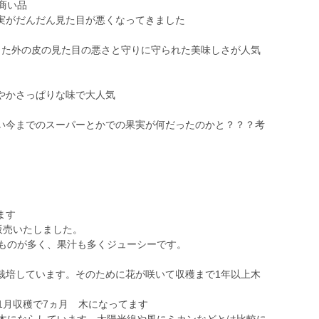
商い品
実がだんだん見た目が悪くなってきました
った外の皮の見た目の悪さと守りに守られた美味しさが人気
やかさっぱりな味で大人気
い今までのスーパーとかでの果実が何だったのかと？？？考
ます
販売いたしました。
なものが多く、果汁も多くジューシーです。
栽培しています。そのために花が咲いて収穫まで1年以上木
1月収穫で7ヵ月 木になってます