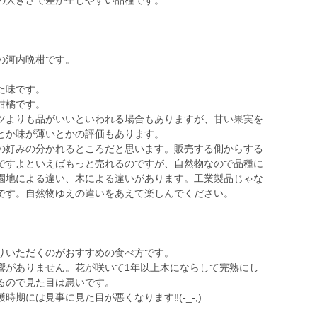
の大きさで差が生じやすい品種です。
の河内晩柑です。
。
た味です。
柑橘です。
ツよりも品がいいといわれる場合もありますが、甘い果実を
とか味が薄いとかの評価もあります。
の好みの分かれるところだと思います。販売する側からする
ですよといえばもっと売れるのですが、自然物なので品種に
園地による違い、木による違いがあります。工業製品じゃな
です。自然物ゆえの違いをあえて楽しんでください。
りいただくのがおすすめの食べ方です。
響がありません。花が咲いて1年以上木にならして完熟にし
るので見た目は悪いです。
期には見事に見た目が悪くなります‼️(-_-;)