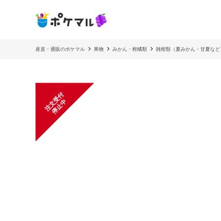
産直・通販のポケマル
果物
みかん・柑橘類
雑柑類（夏みかん・甘夏など
注
文
受
付
停
止
中