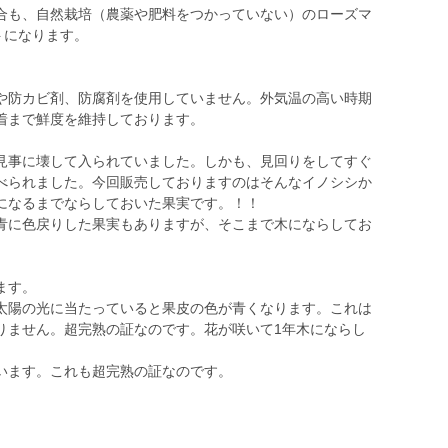
も、自然栽培（農薬や肥料をつかっていない）のローズマ
ントになります。
防カビ剤、防腐剤を使用していません。外気温の高い時期
着まで鮮度を維持しております。
見事に壊して入られていました。しかも、見回りをしてすぐ
べられました。今回販売しておりますのはそんなイノシシか
になるまでならしておいた果実です。！！
に色戻りした果実もありますが、そこまで木にならしてお
ます。
太陽の光に当たっていると果皮の色が青くなります。これは
りません。超完熟の証なのです。花が咲いて1年木にならし
います。これも超完熟の証なのです。