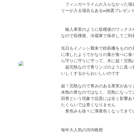
フィンガーライムが入らなかった場合
リーが入る場合もあるw抽選プレゼ
輸入果実のように収穫後のワックスや
なので収穫後、冷蔵庫で保存してご到
先日もイノシシ襲来で鉄筋柵をものの
に壊したようでかなりの量が食べに食
ら守りに守りに守って、木に超！完熟
超完熟なので青リンゴのように真っ青
いしくするからおいしいのです
超！完熟なので青みのある果実があり
未熟の青なのではなく、完熟になって
回青という現象で品質には全く影響あ
たくらいでは青くなりません
黄色みも徐々に薄黄色くなってきて
毎年大人気の河内晩柑