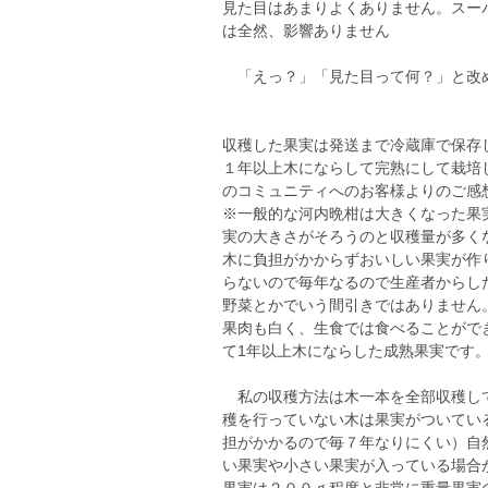
見た目はあまりよくありません。スー
は全然、影響ありません
「えっ？」「見た目って何？」と改
収穫した果実は発送まで冷蔵庫で保存
１年以上木にならして完熟にして栽培
のコミュニティへのお客様よりのご感
※一般的な河内晩柑は大きくなった果
実の大きさがそろうのと収穫量が多く
木に負担がかからずおいしい果実が作
らないので毎年なるので生産者からし
野菜とかでいう間引きではありません
果肉も白く、生食では食べることがで
て1年以上木にならした成熟果実です
私の収穫方法は木一本を全部収穫して
穫を行っていない木は果実がついてい
担がかかるので毎７年なりにくい）自
い果実や小さい果実が入っている場合