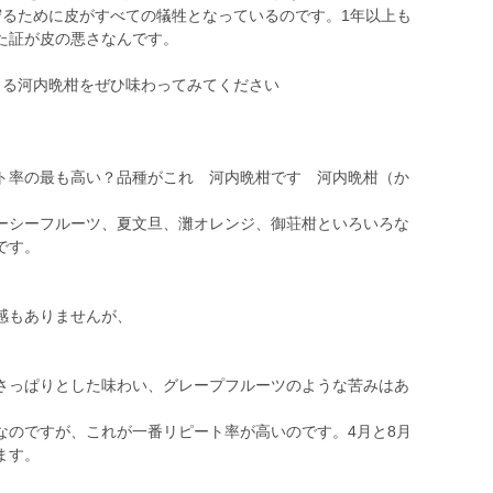
守るために皮がすべての犠牲となっているのです。1年以上も
た証が皮の悪さなんです。
る河内晩柑をぜひ味わってみてください
率の最も高い？品種がこれ 河内晩柑です 河内晩柑（か
シーフルーツ、夏文旦、灘オレンジ、御荘柑といろいろな
です。
感もありませんが、
さっぱりとした味わい、グレープフルーツのような苦みはあ
のですが、これが一番リピート率が高いのです。4月と8月
ます。