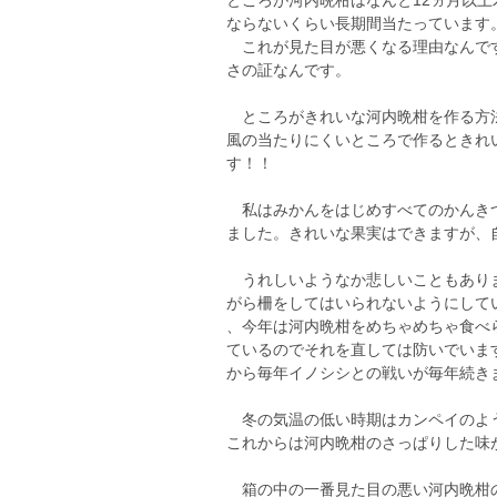
ところが河内晩柑はなんと12ヵ月以
ならないくらい長期間当たっています
これが見た目が悪くなる理由なんです
さの証なんです。
ところがきれいな河内晩柑を作る方法
風の当たりにくいところで作るときれ
す！！
私はみかんをはじめすべてのかんきつ
ました。きれいな果実はできますが、
うれしいようなか悲しいこともありま
がら柵をしてはいられないようにして
、今年は河内晩柑をめちゃめちゃ食べ
ているのでそれを直しては防いでいま
から毎年イノシシとの戦いが毎年続きますが
冬の気温の低い時期はカンペイのよう
これからは河内晩柑のさっぱりした味
箱の中の一番見た目の悪い河内晩柑の