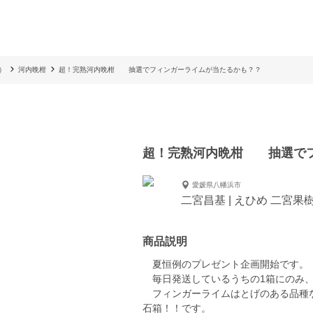
）
河内晩柑
超！完熟河内晩柑 抽選でフィンガーライムが当たるかも？？
超！完熟河内晩柑 抽選でフ
愛媛県八幡浜市
二宮昌基 | えひめ 二宮果
商品説明
夏恒例のプレゼント企画開始です。
毎日発送しているうちの1箱にのみ、
フィンガーライムはとげのある品種な
石箱！！です。