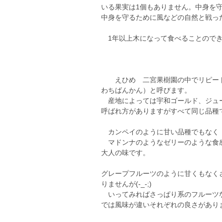
いる果実は1個もありません。中身を
中身を守るために風などの自然と戦っ
1年以上木になって食べることのでき
えひめ 二宮果樹園の中でリピート
わちばんかん）と呼びます。
産地によっては宇和ゴールド、ジュー
呼ばれ方がありますがすべて同じ品種
カンペイのように甘い品種でもなく
マドンナのようなゼリーのような食
大人の味です。
グレープフルーツのように甘くもなく
りませんが(-_-;)
いってみればさっぱり系のフルーツな
では風味が違いそれぞれの良さがあり