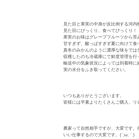
見た目と果実の中身が反比例する河内
見た目にびっくり、食べてびっくり！
果実のお味はグレープフルーツから苦
甘すぎず、酸っぱすぎず夏に向けて食
真冬のみかんのように濃厚な味をでは
収穫したのち冷蔵庫にて鮮度管理を行
輸送中の気象状況によっては到着時に
実の水分をふき取ってください。
いつもありがとうございます。
皆様には平素よりたくさんご購入、リ
農家って自然相手ですが、大変です。
いい仕事するので大変です。(´;ω;｀)