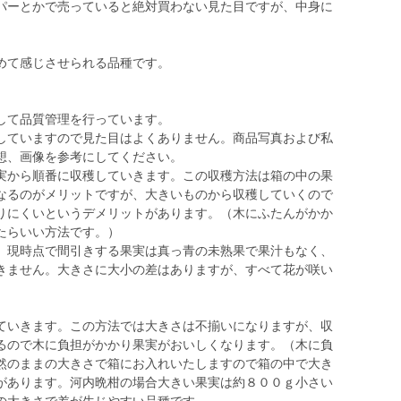
パーとかで売っていると絶対買わない見た目ですが、中身に
めて感じさせられる品種です。
して品質管理を行っています。
していますので見た目はよくありません。商品写真および私
想、画像を参考にしてください。
実から順番に収穫していきます。この収穫方法は箱の中の果
なるのがメリットですが、大きいものから収穫していくので
りにくいというデメリットがあります。（木にふたんがかか
たらいい方法です。）
。現時点で間引きする果実は真っ青の未熟果で果汁もなく、
きません。大きさに大小の差はありますが、すべて花が咲い
。
いきます。この方法では大きさは不揃いになりますが、収
るので木に負担がかかり果実がおいしくなります。（木に負
然のままの大きさで箱にお入れいたしますので箱の中で大き
があります。河内晩柑の場合大きい果実は約８００ｇ小さい