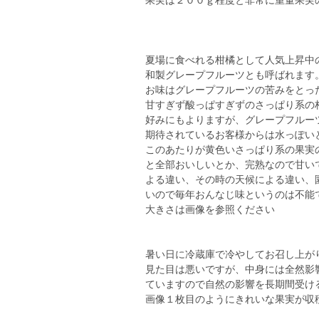
果実は２００ｇ程度と非常に重量果実
夏場に食べれる柑橘として人気上昇中
和製グレープフルーツとも呼ばれます
お味はグレープフルーツの苦みをとっ
甘すぎず酸っぱすぎずのさっぱり系の
好みにもよりますが、グレープフルー
期待されているお客様からは水っぽい
このあたりが黄色いさっぱり系の果実
と全部おいしいとか、完熟なので甘い
よる違い、その時の天候による違い、
いので毎年おんなじ味というのは不能
大きさは画像を参照ください
暑い日に冷蔵庫で冷やしてお召し上が
見た目は悪いですが、中身には全然影
ていますので自然の影響を長期間受け
画像１枚目のようにきれいな果実が収穫時