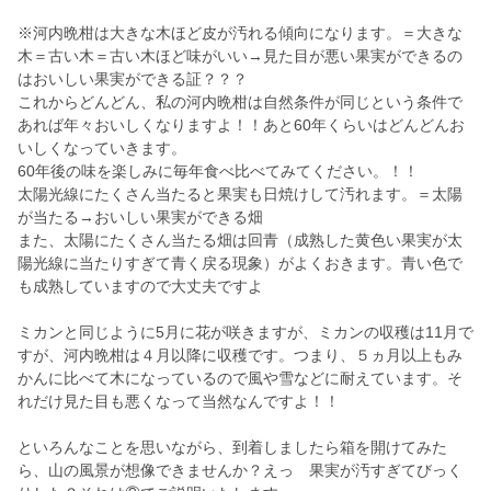
※河内晩柑は大きな木ほど皮が汚れる傾向になります。＝大きな
木＝古い木＝古い木ほど味がいい→見た目が悪い果実ができるの
はおいしい果実ができる証？？？
これからどんどん、私の河内晩柑は自然条件が同じという条件で
あれば年々おいしくなりますよ！！あと60年くらいはどんどんお
いしくなっていきます。
60年後の味を楽しみに毎年食べ比べてみてください。！！
太陽光線にたくさん当たると果実も日焼けして汚れます。＝太陽
が当たる→おいしい果実ができる畑
また、太陽にたくさん当たる畑は回青（成熟した黄色い果実が太
陽光線に当たりすぎて青く戻る現象）がよくおきます。青い色で
も成熟していますので大丈夫ですよ
ミカンと同じように5月に花が咲きますが、ミカンの収穫は11月で
すが、河内晩柑は４月以降に収穫です。つまり、５ヵ月以上もみ
かんに比べて木になっているので風や雪などに耐えています。そ
れだけ見た目も悪くなって当然なんですよ！！
といろんなことを思いながら、到着しましたら箱を開けてみた
ら、山の風景が想像できませんか？えっ 果実が汚すぎてびっく