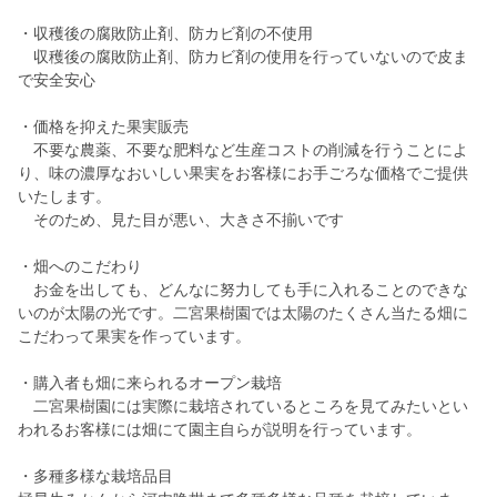
・収穫後の腐敗防止剤、防カビ剤の不使用
収穫後の腐敗防止剤、防カビ剤の使用を行っていないので皮ま
で安全安心
・価格を抑えた果実販売
不要な農薬、不要な肥料など生産コストの削減を行うことによ
り、味の濃厚なおいしい果実をお客様にお手ごろな価格でご提供
いたします。
そのため、見た目が悪い、大きさ不揃いです
・畑へのこだわり
お金を出しても、どんなに努力しても手に入れることのできな
いのが太陽の光です。二宮果樹園では太陽のたくさん当たる畑に
こだわって果実を作っています。
・購入者も畑に来られるオープン栽培
二宮果樹園には実際に栽培されているところを見てみたいとい
われるお客様には畑にて園主自らが説明を行っています。
・多種多様な栽培品目