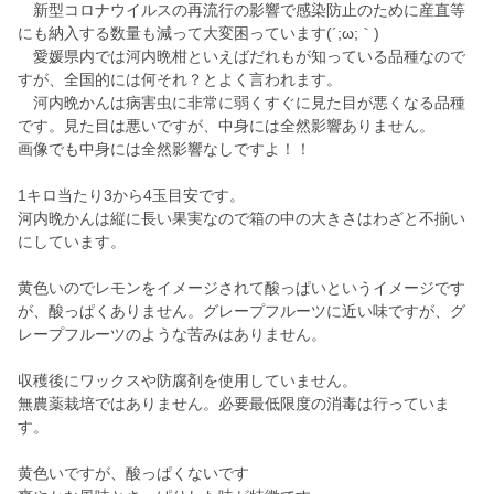
新型コロナウイルスの再流行の影響で感染防止のために産直等
にも納入する数量も減って大変困っています(´;ω;｀)
愛媛県内では河内晩柑といえばだれもが知っている品種なので
すが、全国的には何それ？とよく言われます。
河内晩かんは病害虫に非常に弱くすぐに見た目が悪くなる品種
です。見た目は悪いですが、中身には全然影響ありません。
画像でも中身には全然影響なしですよ！！
1キロ当たり3から4玉目安です。
河内晩かんは縦に長い果実なので箱の中の大きさはわざと不揃い
にしています。
黄色いのでレモンをイメージされて酸っぱいというイメージです
が、酸っぱくありません。グレープフルーツに近い味ですが、グ
レープフルーツのような苦みはありません。
収穫後にワックスや防腐剤を使用していません。
無農薬栽培ではありません。必要最低限度の消毒は行っていま
す。
黄色いですが、酸っぱくないです