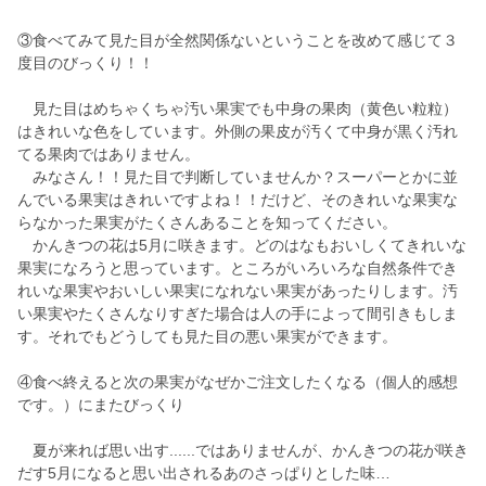
③食べてみて見た目が全然関係ないということを改めて感じて３
度目のびっくり！！
見た目はめちゃくちゃ汚い果実でも中身の果肉（黄色い粒粒）
はきれいな色をしています。外側の果皮が汚くて中身が黒く汚れ
てる果肉ではありません。
みなさん！！見た目で判断していませんか？スーパーとかに並
んでいる果実はきれいですよね！！だけど、そのきれいな果実な
らなかった果実がたくさんあることを知ってください。
かんきつの花は5月に咲きます。どのはなもおいしくてきれいな
果実になろうと思っています。ところがいろいろな自然条件でき
れいな果実やおいしい果実になれない果実があったりします。汚
い果実やたくさんなりすぎた場合は人の手によって間引きもしま
す。それでもどうしても見た目の悪い果実ができます。
④食べ終えると次の果実がなぜかご注文したくなる（個人的感想
です。）にまたびっくり
夏が来れば思い出す......ではありませんが、かんきつの花が咲き
だす5月になると思い出されるあのさっぱりとした味…