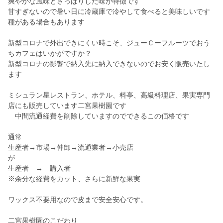
爽やかな風味とさっぱりした味が特徴です
甘すぎないので暑い日に冷蔵庫で冷やして食べると美味しいです
種がある場合もあります
新型コロナで外出できにくい時こそ、ジューＣーフルーツでおう
ちカフェはいかがですか？
新型コロナの影響で納入先に納入できないのでお安く販売いたし
ます
ミシュラン星レストラン、ホテル、料亭、高級料理店、果実専門
店にも販売しています二宮果樹園です
中間流通経費を削除していますのでできるこの価格です
通常
生産者→市場→仲卸→流通業者→小売店
が
生産者 → 購入者
※余分な経費をカット、さらに新鮮な果実
ワックス不要用なので皮まで安全安心です。
二宮果樹園のこだわり