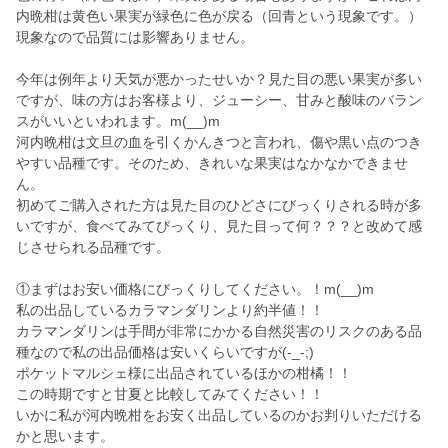
内晩柑は黄色い果実が緑色に色が戻る（回青という現象です。）
現象なので品質には影響ありません。
今年は例年より天気が悪かったせいか？見た目の悪い果実が多い
ですが、味の方はお客様より、ジューシー、甘みと酸味のバラン
スがいいといわれます。m(__)m
河内晩柑は文旦の血を引くかんきつと言われ、傷や黒い点のつき
やすい品種です。そのため、きれいな果実はなかなかできませ
ん。
初めてご購入された方は見た目のひどさにびっくりされる時が多
いですが、食べてみてびっくり、見た目って何？？？と改めて感
じさせられる品種です。
①まずはお安い価格にびっくりしてください。！m(__)m
私の出品しているカラマンダリンより約半値！！
カラマンダリンは手間が非常にかかる自然災害のリスクのある品
種なので私の出品価格は安いくらいですが(-_-;)
ポケットマルシェ様に出品されているほかの柑橘！！
この時期ですと甘夏と比較してみてください！！
いかに私が河内晩柑をお安く出品しているのかお判りいただける
かと思います。