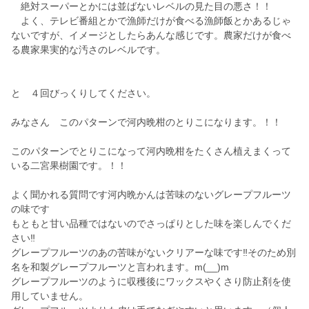
絶対スーパーとかには並ばないレベルの見た目の悪さ！！
よく、テレビ番組とかで漁師だけが食べる漁師飯とかあるじゃ
ないですが、イメージとしたらあんな感じです。農家だけが食べ
る農家果実的な汚さのレベルです。
と ４回びっくりしてください。
みなさん このパターンで河内晩柑のとりこになります。！！
このパターンでとりこになって河内晩柑をたくさん植えまくって
いる二宮果樹園です。！！
よく聞かれる質問です河内晩かんは苦味のないグレープフルーツ
の味です
もともと甘い品種ではないのでさっぱりとした味を楽しんでくだ
さい‼️
グレープフルーツのあの苦味がないクリアーな味です‼️そのため別
名を和製グレープフルーツと言われます。m(__)m
グレープフルーツのように収穫後にワックスやくさり防止剤を使
用していません。