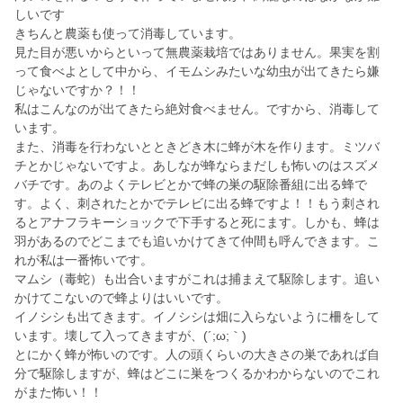
しいです
きちんと農薬も使って消毒しています。
見た目が悪いからといって無農薬栽培ではありません。果実を割
って食べよとして中から、イモムシみたいな幼虫が出てきたら嫌
じゃないですか？！！
私はこんなのが出てきたら絶対食べません。ですから、消毒して
います。
また、消毒を行わないとときどき木に蜂が木を作ります。ミツバ
チとかじゃないですよ。あしなが蜂ならまだしも怖いのはスズメ
バチです。あのよくテレビとかで蜂の巣の駆除番組に出る蜂で
す。よく、刺されたとかでテレビに出る蜂ですよ！！もう刺され
るとアナフラキーショックで下手すると死にます。しかも、蜂は
羽があるのでどこまでも追いかけてきて仲間も呼んできます。こ
れが私は一番怖いです。
マムシ（毒蛇）も出合いますがこれは捕まえて駆除します。追い
かけてこないので蜂よりはいいです。
イノシシも出てきます。イノシシは畑に入らないように柵をして
います。壊して入ってきますが、(´;ω;｀)
とにかく蜂が怖いのです。人の頭くらいの大きさの巣であれば自
分で駆除しますが、蜂はどこに巣をつくるかわからないのでこれ
がまた怖い！！