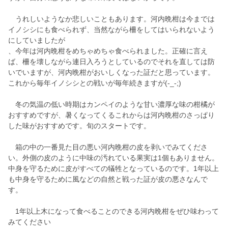
うれしいようなか悲しいこともあります。河内晩柑は今までは
イノシシにも食べられず、当然ながら柵をしてはいられないよう
にしていましたが
、今年は河内晩柑をめちゃめちゃ食べられました。正確に言え
ば、柵を壊しながら連日入ろうとしているのでそれを直しては防
いでいますが、河内晩柑がおいしくなった証だと思っています。
これから毎年イノシシとの戦いが毎年続きますが(-_-;)
冬の気温の低い時期はカンペイのような甘い濃厚な味の柑橘が
おすすめですが、暑くなってくるこれからは河内晩柑のさっぱり
した味がおすすめです。旬のスタートです。
箱の中の一番見た目の悪い河内晩柑の皮を剥いでみてくださ
い。外側の皮のように中味の汚れている果実は1個もありません。
中身を守るために皮がすべての犠牲となっているのです。1年以上
も中身を守るために風などの自然と戦った証が皮の悪さなんで
す。
1年以上木になって食べることのできる河内晩柑をぜひ味わって
みてください