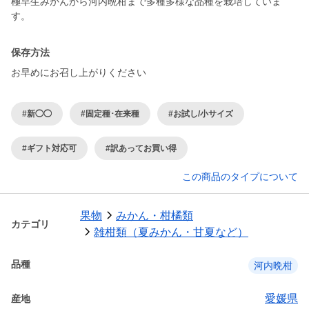
極早生みかんから河内晩柑まで多種多様な品種を栽培していま
保存方法
お早めにお召し上がりください
#新◯◯
#固定種･在来種
#お試し/小サイズ
#ギフト対応可
#訳あってお買い得
この商品のタイプについて
果物
みかん・柑橘類
カテゴリ
雑柑類（夏みかん・甘夏など）
品種
河内晩柑
愛媛県
産地