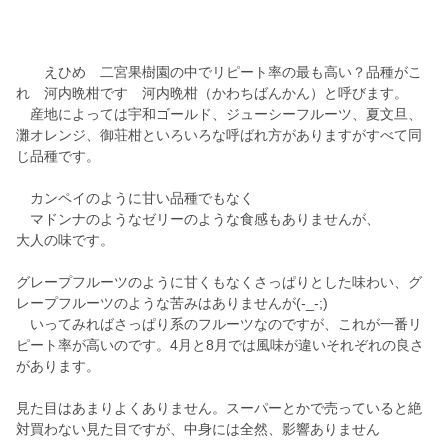
えひめ 二宮果樹園の中でリピート率の最も高い？品種がこ
れ 河内晩柑です 河内晩柑（かわちばんかん）と呼びます。
産地によっては宇和ゴールド、ジューシーフルーツ、夏文旦、
灘オレンジ、御荘柑といろいろな呼ばれ方がありますがすべて同
じ品種です。
カンペイのように甘い品種でもなく
マドンナのようなゼリーのような食感もありませんが、
大人の味です。
グレープフルーツのように甘くもなくさっぱりとした味わい、グ
レープフルーツのような苦みはありませんが(-_-;)
いってみればさっぱり系のフルーツなのですが、これが一番リ
ピート率が高いのです。4月と8月では風味が違いそれぞれの良さ
があります。
見た目はあまりよくありません。スーパーとかで売っていると絶
対買わない見た目ですが、中身には全然、影響ありません