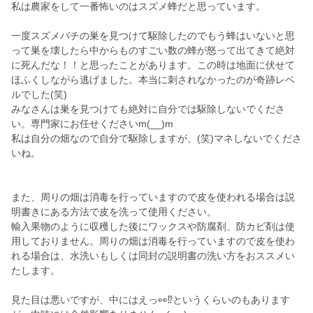
私は農家をして一番怖いのはスズメ蜂だと思っています。
一度スズメバチの巣を見つけて駆除したのでもう蜂はいないと思
って巣を壊したら中からものすごい数の蜂が怒って出てきて絶対
に死んだな！！と思ったことがあります。この時は地面に伏せて
ほふくしながら逃げました。本当に刺されなかったのが奇跡レベ
ルでした(笑)
みなさんは巣を見つけても絶対に自分では駆除しないでくださ
い。専門家にお任せくださいm(__)m
私は自分の畑なので自分で駆除しますが、(笑)マネしないでくださ
いね。
また、周りの畑は消毒を行っていますので皮を使われる場合は説
明書きにある方法で皮を洗って使用ください。
輸入果物のように収穫した後にワックスや防腐剤、防カビ剤は使
用しておりません。周りの畑は消毒を行っていますので皮を使わ
れる場合は、水洗いもしくは同封の説明書の洗い方をおススメい
たします。
見た目は悪いですが、中にはえっ👀⁉️というくらいのもあります