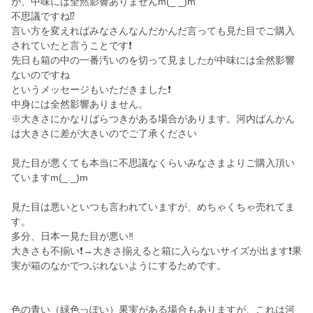
が、中味には全然影響ありませんm(_ _)m
不思議ですね⁉️
言い方を変えればみなさんなんだかんだ言っても見た目でご購入
されていたと言うことです❗
先日も箱の中の一番汚いのを切って見ましたが中味には全然影響
ないのですね
というメッセージもいただきました❗
中身には全然影響ありません。
※大きさにかなりばらつきがある場合があります。河内ばんかん
は大きさに差が大きいのでご了承ください
見た目が悪くても本当に不思議なくらいみなさまよりご購入頂い
ていますm(_ _)m
見た目は悪いといつも言われていますが、めちゃくちゃ売れてま
す。
多分、日本一見た目が悪い‼️
大きさも不揃い❗→大きさ揃えると箱に入らないサイズが出ます❗果
実が箱のなかでつぶれないようにするためです。
色の青い（緑色っぽい）果実がある場合もありますが、これは河