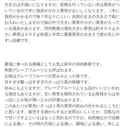
大きさは不揃いになりますが、収穫を行っていない木は果実がつ
いているので木に負担がかかり果実がおいしくなります。（木に
負担がかかるので毎７年なりにくい）自然のままの大きさで箱に
お入れいたしますので箱の中で大きい果実や小さい果実が入って
いる場合があります。河内晩柑の場合大きい果実は約８００ｇ小
さい果実は２００ｇ程度と非常に重量果実の大きさで差が生じや
すい品種です。
夏場に食べれる柑橘として人気上昇中の河内晩柑です。
和製グレープフルーツとも呼ばれます。
お味はグレープフルーツの苦みをとった味です。
甘すぎず酸っぱすぎずのさっぱり系の柑橘です。
好みにもよりますが、グレープフルーツよりも品がいいといわれ
る場合もありますが、甘い果実を期待されているお客様からは水
っぽいとか味が薄いとかの評価もあります。
このあたりが黄色いさっぱり系の果実の好みの分かれるところだ
と思います。販売する側からすると全部おいしいとか、完熟なの
で甘いですよといえばもっと売れるのですが、自然物なので品種
による違い、その時の天候による違い、園地による違い、木によ