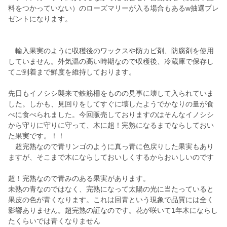
料をつかっていない）のローズマリーが入る場合もあるw抽選プレ
ゼントになります。
輸入果実のように収穫後のワックスや防カビ剤、防腐剤を使用
していません。外気温の高い時期なので収穫後、冷蔵庫で保存し
てご到着まで鮮度を維持しております。
先日もイノシシ襲来で鉄筋柵をものの見事に壊して入られていま
した。しかも、見回りをしてすぐに壊したようでかなりの量が食
べに食べられました。今回販売しておりますのはそんなイノシシ
から守りに守りに守って、木に超！完熟になるまでならしておい
た果実です。！！
超完熟なので青リンゴのように真っ青に色戻りした果実もあり
ますが、そこまで木にならしておいしくするからおいしいのです
超！完熟なので青みのある果実があります。
未熟の青なのではなく、完熟になって太陽の光に当たっていると
果皮の色が青くなります。これは回青という現象で品質には全く
影響ありません。超完熟の証なのです。花が咲いて1年木にならし
たくらいでは青くなりません