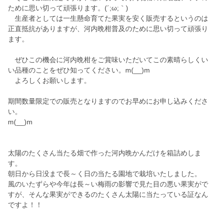
ために思い切って頑張ります。(´;ω;｀)
生産者としては一生懸命育てた果実を安く販売するというのは
正直抵抗がありますが、河内晩柑普及のために思い切って頑張り
ます。
ぜひこの機会に河内晩柑をご賞味いただいてこの素晴らしくい
い品種のことをぜひ知ってください。m(__)m
よろしくお願いします。
期間数量限定での販売となりますのでお早めにお申し込みくださ
い。
m(__)m
太陽のたくさん当たる畑で作った河内晩かんだけを箱詰めしま
す。
朝日から日没まで長～く日の当たる園地で栽培いたしました。
風のいたずらや今年は長～い梅雨の影響で見た目の悪い果実がで
すが、そんな果実ができるのたくさん太陽に当たっている証なん
ですよ！！