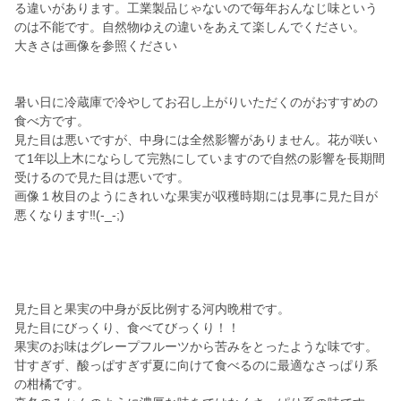
る違いがあります。工業製品じゃないので毎年おんなじ味という
のは不能です。自然物ゆえの違いをあえて楽しんでください。
大きさは画像を参照ください
暑い日に冷蔵庫で冷やしてお召し上がりいただくのがおすすめの
食べ方です。
見た目は悪いですが、中身には全然影響がありません。花が咲い
て1年以上木にならして完熟にしていますので自然の影響を長期間
受けるので見た目は悪いです。
画像１枚目のようにきれいな果実が収穫時期には見事に見た目が
悪くなります‼️(-_-;)
見た目と果実の中身が反比例する河内晩柑です。
見た目にびっくり、食べてびっくり！！
果実のお味はグレープフルーツから苦みをとったような味です。
甘すぎず、酸っぱすぎず夏に向けて食べるのに最適なさっぱり系
の柑橘です。