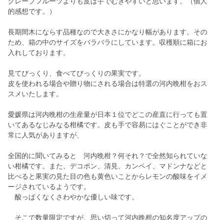
グレープフルーツよりも皮は手でむぎやすいと思います。（個人
的感想です。）
長期間木にならす品種なので大きさにかなり幅があります。その
ため、箱の中のサイズをバラバラにしています。収穫順に箱にお
入れしております。
見てびっくり、食べてびっくりの果実です。
皮を使われる場合や贈り物にされる場合は特選の河内晩柑をおス
スメいたします。
愛媛県は河内晩柑の生産量が日本１位でどこの産直に行っても置
いてあるなじみなる柑橘です。皮も手で容易にはぐことができ非
常に人気がありますが、
全国的に聞いてみると 河内晩柑？何それ？で全然知られていな
い柑橘です。また、デコポン、清見、カンペイ、マドンナなどと
比べると果実の見た目の色も黄色いことからレモンの酸味をイメ
ージされているようです。
酸っぱくなくさわやかな優しい味です。
そこで数量限定ですが、思い切って河内晩柑の知名度アップの