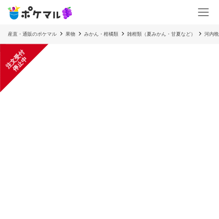
産直・通販のポケマル
果物
みかん・柑橘類
雑柑類（夏みかん・甘夏など）
河内晩
注
文
受
付
停
止
中