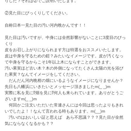
りした？それは②でご説明いたします。
②見た目にびっくりしてください。
自称日本一見た目の汚い河内晩かんです！！
見た目は汚いですが、中身には全然影響がないことに3度目のびっ
くり
皮をお召し上がりになられます方は特選をおススメいたします。
皮は中身を守るための鎧？みたいなイメージです。皮が汚くなっ
て中身を守るからこそ1年以上木にならすことができます。
汚い果実ほど古い木？木の外側になってたくさん太陽の光を浴び
た果実？なんてイメージをしてください。
だんだん河内晩柑の畑にいるようなイメージになりませんか？
先日も八幡浜にいきたいとメッセージ頂きましたm(_ _)m
実際に私を見に⁉️畑を見に⁉️何人も来られています。ありがとうご
ざいますm(_ _)m
何回かご注文いただいた常連さんには今回は思ったよりもきれ
いでしたよ！！なんて言われる時もあります。m(__)m
汚いのはおいしい証と思えば あら不思議？？？見た目が全然
気にならなくなるかも？？