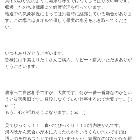
真冬のみかんのように濃厚な味をではなくさっぱり系の味です。
収穫したのち冷蔵庫にて鮮度管理を行っています。
輸送中の気象状況によっては到着時に結露している場合がありま
す。この場合はタオルで優しく果実の水分をふき取ってくださ
い。
いつもありがとうございます。
皆様には平素よりたくさんご購入、リピート購入いただきありが
とうございます。
農家って自然相手ですが、大変です。何が一番一番嫌なのかとい
うと災害復旧です。普段しなくていい仕事するので大変です。(´;
ω;｀)
もう、心が折れそうになります。(´;ω;｀)
見てびっくり！！ 食べてびっくり！！の河内晩かんです。
河内晩かん気合いが木に入ったのかというくらい汚いです(泣)
汚いのを作るつもりで作っていませんが、綺麗なのはなかなか難