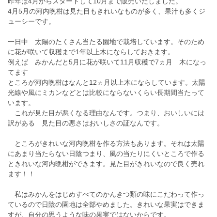
昨年は4月からスタートして10月まで販売いたしました。
4月5月の河内晩柑は見た目もきれいなものが多く、果汁も多くジ
ューシーです。
一日中 太陽のたくさん当たる園地で栽培しています。そのため
に花が咲いて収穫まで1年以上木にならしておきます。
例えば みかんだと5月に花が咲いて11月収穫で7ヵ月 木になっ
てます
ところが河内晩柑はなんと12ヵ月以上木にならしています。太陽
光線や風にミカンなどとは比較にならないくらい長期間当たって
います。
これが見た目が悪くなる理由なんです。つまり、おいしいには
訳がある 見た目の悪さはおいしさの証なんです。
ところがきれいな河内晩柑を作る方法もあります。それは太陽
にあまり当たらない日陰つまり、風の当たりにくいところで作る
ときれいな河内晩柑ができます。見た目がきれいなので良く売れ
ます！！
私はみかんをはじめすべてのかんきつ類の味にこだわって作っ
ているので日陰の園地は全部やめました。きれいな果実はできま
すが、自分の思うような味の果実ではないからです。