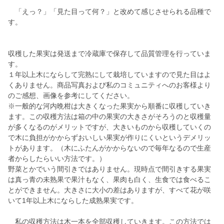
「えっ？」「見た目って何？」と改めて感じさせられる品種で
す。
収穫した果実は発送まで冷蔵庫で保存して品質管理を行っていま
す。
１年以上木にならして完熟にして栽培していますので見た目はよ
くありません。商品写真および私のコミュニティへのお客様より
のご感想、画像を参考にしてください。
※一般的な河内晩柑は大きくなった果実から順番に収穫していき
ます。この収穫方法は箱の中の果実の大きさがそろうのと収穫量
が多くなるのがメリットですが、大きいものから収穫していくの
で木に負担がかからずおいしい果実が作りにくいというデメリッ
トがあります。（木にふたんがかからないので毎年なるので生産
者からしたらいい方法です。）
野菜とかでいう間引きではありません。現時点で間引きする果実
は真っ青の未熟果で果汁もなく、果肉も白く、生食では食べるこ
とができません。大きさに大小の差はありますが、すべて花が咲
いて1年以上木にならした成熟果実です。
私の収穫方法は木一本を全部収穫していきます。この方法では