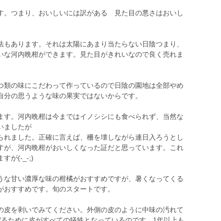
。
。つまり、おいしいには訳がある 見た目の悪さはおいし
もあります。それは太陽にあまり当たらない日陰つまり、
いな河内晩柑ができます。見た目がきれいなので良く売れま
類の味にこだわって作っているので日陰の園地は全部やめ
自分の思うような味の果実ではないからです。
す。河内晩柑は今まではイノシシにも食べられず、当然な
いましたが
られました。正確に言えば、柵を壊しながら連日入ろうとし
すが、河内晩柑がおいしくなった証だと思っています。これ
(-_-;)
な甘い濃厚な味の柑橘がおすすめですが、暑くなってくる
がおすすめです。旬のスタートです。
皮を剥いでみてください。外側の皮のように中味の汚れて
守るために皮がすべての犠牲となっているのです。1年以上も