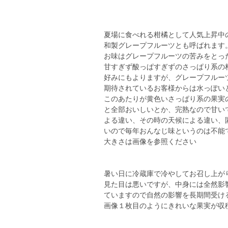
夏場に食べれる柑橘として人気上昇中
和製グレープフルーツとも呼ばれます
お味はグレープフルーツの苦みをとっ
甘すぎず酸っぱすぎずのさっぱり系の
好みにもよりますが、グレープフルー
期待されているお客様からは水っぽい
このあたりが黄色いさっぱり系の果実
と全部おいしいとか、完熟なので甘い
よる違い、その時の天候による違い、
いので毎年おんなじ味というのは不能
大きさは画像を参照ください
暑い日に冷蔵庫で冷やしてお召し上が
見た目は悪いですが、中身には全然影
ていますので自然の影響を長期間受け
画像１枚目のようにきれいな果実が収穫時