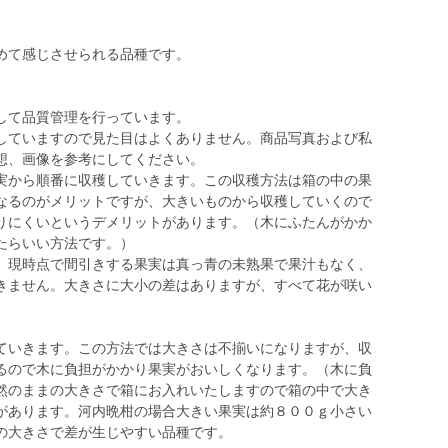
めて感じさせられる品種です。
して品質管理を行っています。
していますので見た目はよくありません。商品写真および私
想、画像を参考にしてください。
実から順番に収穫していきます。この収穫方法は箱の中の果
なるのがメリットですが、大きいものから収穫していくので
りにくいというデメリットがあります。（木にふたんがかか
たらいい方法です。）
。現時点で間引きする果実は真っ青の未熟果で果汁もなく、
きません。大きさに大小の差はありますが、すべて花が咲い
。
いきます。この方法では大きさは不揃いになりますが、収
るので木に負担がかかり果実がおいしくなります。（木に負
然のままの大きさで箱にお入れいたしますので箱の中で大き
があります。河内晩柑の場合大きい果実は約８００ｇ小さい
の大きさで差が生じやすい品種です。