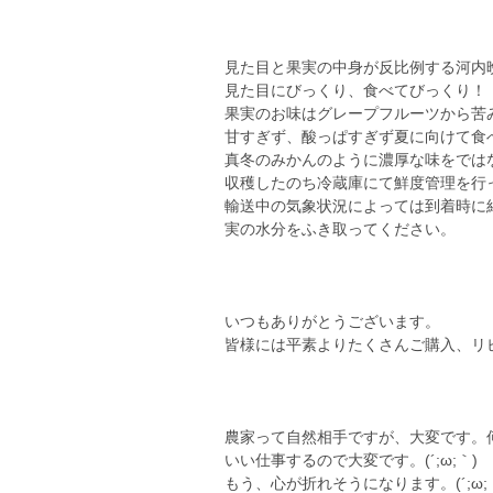
見た目と果実の中身が反比例する河内
見た目にびっくり、食べてびっくり！
果実のお味はグレープフルーツから苦
甘すぎず、酸っぱすぎず夏に向けて食
真冬のみかんのように濃厚な味をでは
収穫したのち冷蔵庫にて鮮度管理を行
輸送中の気象状況によっては到着時に
実の水分をふき取ってください。
いつもありがとうございます。
皆様には平素よりたくさんご購入、リ
農家って自然相手ですが、大変です。
いい仕事するので大変です。(´;ω;｀)
もう、心が折れそうになります。(´;ω;