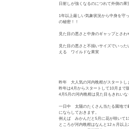
日射しが強くなるのにつれて外側の果
1年以上厳しい気象状況から中身を守
の秘密！！
見た目の悪さと中身のギャップとさわ
見た目の悪さと不揃いサイズでいった
える ワイルドな果実
昨年 大人気の河内晩柑がスタートし
昨年は4月からスタートして10月まで
4月5月の河内晩柑は見た目もきれい
一日中 太陽のたくさん当たる園地で
にならしておきます。
例えば みかんだと5月に花が咲いて1
ところが河内晩柑はなんと12ヵ月以