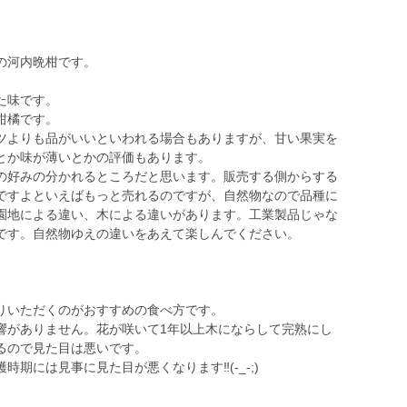
の河内晩柑です。
。
た味です。
柑橘です。
ツよりも品がいいといわれる場合もありますが、甘い果実を
とか味が薄いとかの評価もあります。
の好みの分かれるところだと思います。販売する側からする
ですよといえばもっと売れるのですが、自然物なので品種に
園地による違い、木による違いがあります。工業製品じゃな
です。自然物ゆえの違いをあえて楽しんでください。
りいただくのがおすすめの食べ方です。
響がありません。花が咲いて1年以上木にならして完熟にし
るので見た目は悪いです。
期には見事に見た目が悪くなります‼️(-_-;)