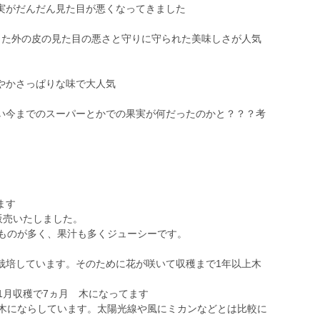
実がだんだん見た目が悪くなってきました
った外の皮の見た目の悪さと守りに守られた美味しさが人気
やかさっぱりな味で大人気
い今までのスーパーとかでの果実が何だったのかと？？？考
ます
販売いたしました。
なものが多く、果汁も多くジューシーです。
栽培しています。そのために花が咲いて収穫まで1年以上木
1月収穫で7ヵ月 木になってます
上木にならしています。太陽光線や風にミカンなどとは比較に