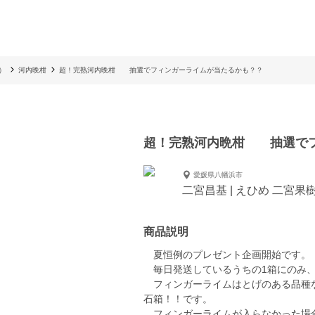
）
河内晩柑
超！完熟河内晩柑 抽選でフィンガーライムが当たるかも？？
超！完熟河内晩柑 抽選でフ
愛媛県八幡浜市
二宮昌基 | えひめ 二宮果
商品説明
夏恒例のプレゼント企画開始です。
毎日発送しているうちの1箱にのみ、
フィンガーライムはとげのある品種な
石箱！！です。
フィンガーライムが入らなかった場合