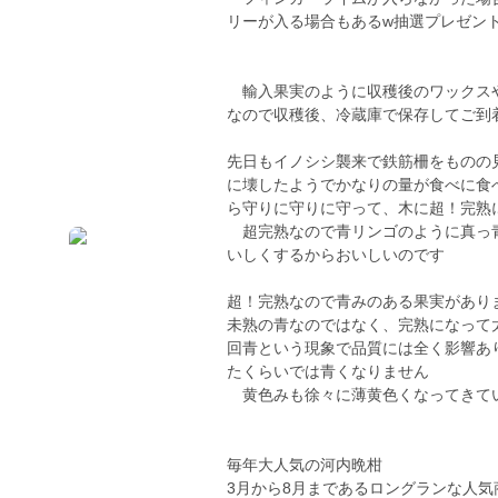
リーが入る場合もあるw抽選プレゼ
輸入果実のように収穫後のワックスや
なので収穫後、冷蔵庫で保存してご到
先日もイノシシ襲来で鉄筋柵をものの
に壊したようでかなりの量が食べに食
ら守りに守りに守って、木に超！完熟
超完熟なので青リンゴのように真っ青
いしくするからおいしいのです
超！完熟なので青みのある果実があり
未熟の青なのではなく、完熟になって
回青という現象で品質には全く影響あ
たくらいでは青くなりません
黄色みも徐々に薄黄色くなってきて
毎年大人気の河内晩柑
3月から8月まであるロングランな人気