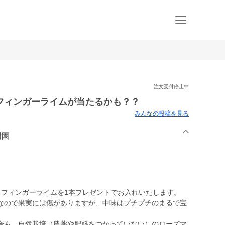
注文受付停止中
ィンガーライムが当たるかも？？
みんなの投稿を見る
樹園
フィンガーライムを1本プレゼントでお入れいたします。
ので果実には傷がありますが、中味はプチプチのまるで宝
も、自然栽培（農薬や肥料をつかっていない）のローズマ