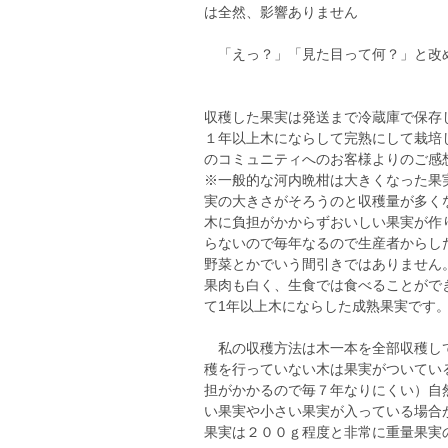
は全然、影響ありません
「えっ？」「見た目って何？」と改
収穫した果実は発送まで冷蔵庫で保存
１年以上木にならして完熟にして栽培
のコミュニティへのお客様よりのご感
※一般的な河内晩柑は大きくなった果
実の大きさがそろうのと収穫量が多く
木に負担がかからずおいしい果実が作
らないので毎年なるので生産者からし
野菜とかでいう間引きではありません
果肉も白く、生食では食べることがで
て1年以上木にならした成熟果実です
私の収穫方法は木一本を全部収穫して
穫を行っていない木は果実がついてい
担がかかるので毎７年なりにくい）自
い果実や小さい果実が入っている場合
果実は２００ｇ程度と非常に重量果実