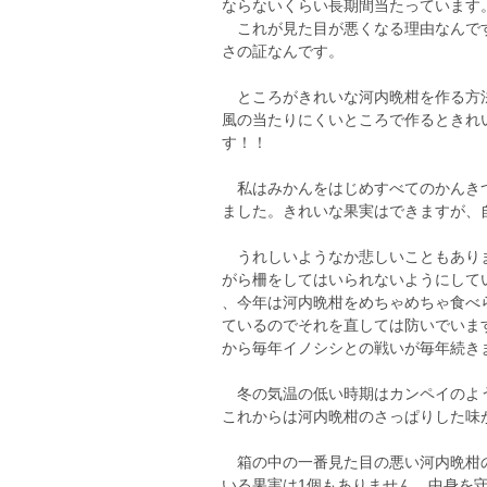
ならないくらい長期間当たっています
これが見た目が悪くなる理由なんです
さの証なんです。
ところがきれいな河内晩柑を作る方法
風の当たりにくいところで作るときれ
す！！
私はみかんをはじめすべてのかんきつ
ました。きれいな果実はできますが、
うれしいようなか悲しいこともありま
がら柵をしてはいられないようにして
、今年は河内晩柑をめちゃめちゃ食べ
ているのでそれを直しては防いでいま
から毎年イノシシとの戦いが毎年続きますが
冬の気温の低い時期はカンペイのよう
これからは河内晩柑のさっぱりした味
箱の中の一番見た目の悪い河内晩柑の
いる果実は1個もありません。中身を