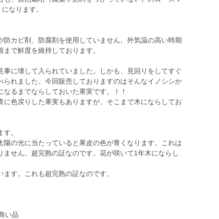
ントになります。
防カビ剤、防腐剤を使用していません。外気温の高い時期
着まで鮮度を維持しております。
見事に壊して入られていました。しかも、見回りをしてすぐ
べられました。今回販売しておりますのはそんなイノシシか
になるまでならしておいた果実です。！！
に色戻りした果実もありますが、そこまで木にならしてお
ます。
太陽の光に当たっていると果皮の色が青くなります。これは
りません。超完熟の証なのです。花が咲いて1年木にならし
います。これも超完熟の証なのです。
商い品