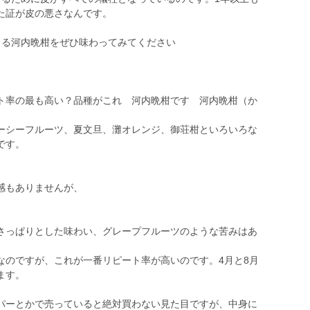
た証が皮の悪さなんです。
る河内晩柑をぜひ味わってみてください
率の最も高い？品種がこれ 河内晩柑です 河内晩柑（か
シーフルーツ、夏文旦、灘オレンジ、御荘柑といろいろな
です。
感もありませんが、
さっぱりとした味わい、グレープフルーツのような苦みはあ
のですが、これが一番リピート率が高いのです。4月と8月
ます。
パーとかで売っていると絶対買わない見た目ですが、中身に