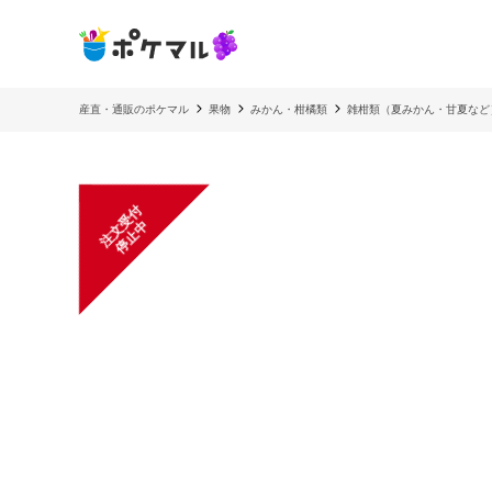
産直・通販のポケマル
果物
みかん・柑橘類
雑柑類（夏みかん・甘夏など
注
文
受
付
停
止
中