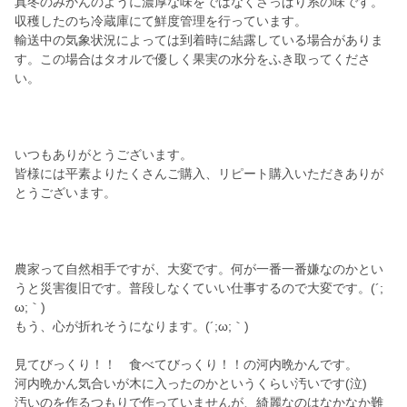
真冬のみかんのように濃厚な味をではなくさっぱり系の味です。
収穫したのち冷蔵庫にて鮮度管理を行っています。
輸送中の気象状況によっては到着時に結露している場合がありま
す。この場合はタオルで優しく果実の水分をふき取ってくださ
い。
いつもありがとうございます。
皆様には平素よりたくさんご購入、リピート購入いただきありが
とうございます。
農家って自然相手ですが、大変です。何が一番一番嫌なのかとい
うと災害復旧です。普段しなくていい仕事するので大変です。(´;
ω;｀)
もう、心が折れそうになります。(´;ω;｀)
見てびっくり！！ 食べてびっくり！！の河内晩かんです。
河内晩かん気合いが木に入ったのかというくらい汚いです(泣)
汚いのを作るつもりで作っていませんが、綺麗なのはなかなか難