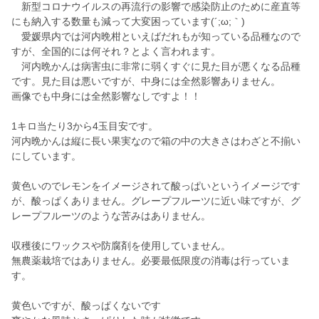
新型コロナウイルスの再流行の影響で感染防止のために産直等
にも納入する数量も減って大変困っています(´;ω;｀)
愛媛県内では河内晩柑といえばだれもが知っている品種なので
すが、全国的には何それ？とよく言われます。
河内晩かんは病害虫に非常に弱くすぐに見た目が悪くなる品種
です。見た目は悪いですが、中身には全然影響ありません。
画像でも中身には全然影響なしですよ！！
1キロ当たり3から4玉目安です。
河内晩かんは縦に長い果実なので箱の中の大きさはわざと不揃い
にしています。
黄色いのでレモンをイメージされて酸っぱいというイメージです
が、酸っぱくありません。グレープフルーツに近い味ですが、グ
レープフルーツのような苦みはありません。
収穫後にワックスや防腐剤を使用していません。
無農薬栽培ではありません。必要最低限度の消毒は行っていま
す。
黄色いですが、酸っぱくないです