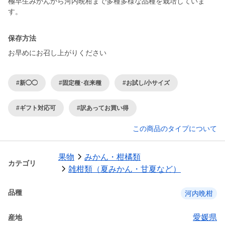
極早生みかんから河内晩柑まで多種多様な品種を栽培していま
保存方法
お早めにお召し上がりください
#新◯◯
#固定種･在来種
#お試し/小サイズ
#ギフト対応可
#訳あってお買い得
この商品のタイプについて
果物
みかん・柑橘類
カテゴリ
雑柑類（夏みかん・甘夏など）
品種
河内晩柑
愛媛県
産地