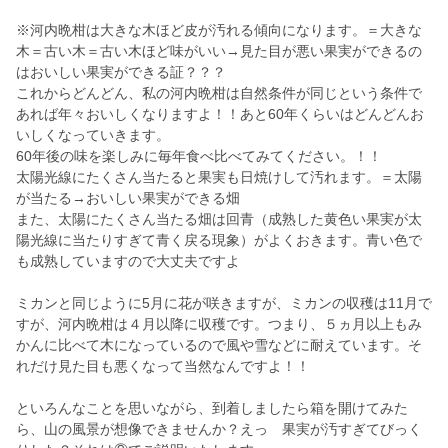
※河内晩柑は大きな木ほど皮が汚れる傾向になります。＝大きな
木＝古い木＝古い木ほど味がいい→見た目が悪い果実ができるの
はおいしい果実ができる証？？？
これからどんどん、私の河内晩柑は自然条件が同じという条件で
あれば年々おいしくなりますよ！！あと60年くらいはどんどんお
いしくなっていきます。
60年後の味を楽しみに毎年食べ比べてみてください。！！
太陽光線にたくさん当たると果実も日焼けして汚れます。＝太陽
が当たる→おいしい果実ができる畑
また、太陽にたくさん当たる畑は回青（成熟した黄色い果実が太
陽光線に当たりすぎて青く戻る現象）がよくおきます。青い色で
も成熟していますので大丈夫ですよ
ミカンと同じように5月に花が咲きますが、ミカンの収穫は11月で
すが、河内晩柑は４月以降に収穫です。つまり、５ヵ月以上もみ
かんに比べて木になっているので風や雪などに耐えています。そ
れだけ見た目も悪くなって当然なんですよ！！
といろんなことを思いながら、到着しましたら箱を開けてみた
ら、山の風景が想像できませんか？えっ 果実が汚すぎてびっく