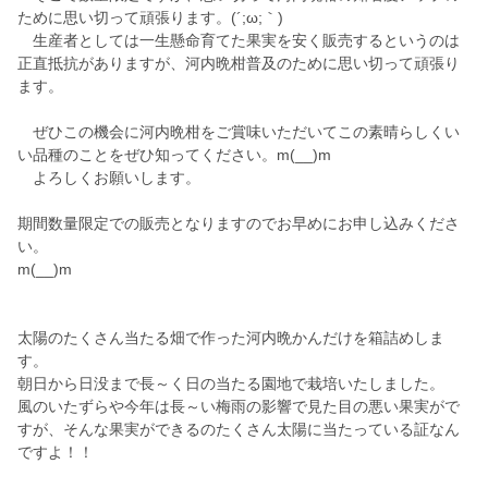
ために思い切って頑張ります。(´;ω;｀)
生産者としては一生懸命育てた果実を安く販売するというのは
正直抵抗がありますが、河内晩柑普及のために思い切って頑張り
ます。
ぜひこの機会に河内晩柑をご賞味いただいてこの素晴らしくい
い品種のことをぜひ知ってください。m(__)m
よろしくお願いします。
期間数量限定での販売となりますのでお早めにお申し込みくださ
い。
m(__)m
太陽のたくさん当たる畑で作った河内晩かんだけを箱詰めしま
す。
朝日から日没まで長～く日の当たる園地で栽培いたしました。
風のいたずらや今年は長～い梅雨の影響で見た目の悪い果実がで
すが、そんな果実ができるのたくさん太陽に当たっている証なん
ですよ！！