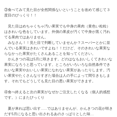
③食べてみて見た目が全然関係ないということを改めて感じて３
度目のびっくり！！
見た目はめちゃくちゃ汚い果実でも中身の果肉（黄色い粒粒）
はきれいな色をしています。外側の果皮が汚くて中身が黒く汚れ
てる果肉ではありません。
みなさん！！見た目で判断していませんか？スーパーとかに並
んでいる果実はきれいですよね！！だけど、そのきれいな果実な
らなかった果実がたくさんあることを知ってください。
かんきつの花は5月に咲きます。どのはなもおいしくてきれいな
果実になろうと思っています。ところがいろいろな自然条件でき
れいな果実やおいしい果実になれない果実があったりします。汚
い果実やたくさんなりすぎた場合は人の手によって間引きもしま
す。それでもどうしても見た目の悪い果実ができます。
④食べ終えると次の果実がなぜかご注文したくなる（個人的感想
です。）にまたびっくり
夏が来れば思い出す......ではありませんが、かんきつの花が咲き
だす5月になると思い出されるあのさっぱりとした味…