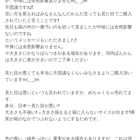
が、中味には全然影響ありませんm(_ _)m
不思議ですね⁉️
言い方を変えればみなさんなんだかんだ言っても見た目でご購入
されていたと言うことです❗
先日も箱の中の一番汚いのを切って見ましたが中味には全然影響
ないのですね
というメッセージもいただきました❗
中身には全然影響ありません。
※大きさにかなりばらつきがある場合があります。河内ばんかん
は大きさに差が大きいのでご了承ください
見た目が悪くても本当に不思議なくらいみなさまよりご購入頂い
ていますm(_ _)m
見た目は悪いといつも言われていますが、めちゃくちゃ売れてま
す。
多分、日本一見た目が悪い‼️
大きさも不揃い❗→大きさ揃えると箱に入らないサイズが出ます❗果
実が箱のなかでつぶれないようにするためです。
色の青い（緑色っぽい）果実がある場合もありますが、これは河