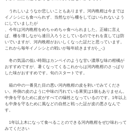
うれしいようなか悲しいこともあります。河内晩柑は今までは
イノシシにも食べられず、当然ながら柵をしてはいられないよう
にしていましたが
、今年は河内晩柑をめちゃめちゃ食べられました。正確に言え
ば、柵を壊しながら連日入ろうとしているのでそれを直しては防
いでいますが、河内晩柑がおいしくなった証だと思っています。
これから毎年イノシシとの戦いが毎年続きますが(-_-;)
冬の気温の低い時期はカンペイのような甘い濃厚な味の柑橘が
おすすめですが、暑くなってくるこれからは河内晩柑のさっぱり
した味がおすすめです。旬のスタートです。
箱の中の一番見た目の悪い河内晩柑の皮を剥いでみてくださ
い。外側の皮のように中味の汚れている果実は1個もありません。
中身を守るために皮がすべての犠牲となっているのです。1年以上
も中身を守るために風などの自然と戦った証が皮の悪さなんで
す。
1年以上木になって食べることのできる河内晩柑をぜひ味わって
みてください