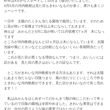
昨年は4月からスタートして10月まで販売いたしました。
4月5月の河内晩柑は見た目もきれいなものが多く、果汁も多くジ
ューシーです。
一日中 太陽のたくさん当たる園地で栽培しています。そのため
に花が咲いて収穫まで1年以上木にならしておきます。
例えば みかんだと5月に花が咲いて11月収穫で7ヵ月 木になっ
てます
ところが河内晩柑はなんと12ヵ月以上木にならしています。太陽
光線や風にミカンなどとは比較にならないくらい長期間当たって
います。
これが見た目が悪くなる理由なんです。つまり、おいしいには
訳がある 見た目の悪さはおいしさの証なんです。
ところがきれいな河内晩柑を作る方法もあります。それは太陽
にあまり当たらない日陰つまり、風の当たりにくいところで作る
ときれいな河内晩柑ができます。見た目がきれいなので良く売れ
ます！！
私はみかんをはじめすべてのかんきつ類の味にこだわって作っ
ているので日陰の園地は全部やめました。きれいな果実はできま
すが、自分の思うような味の果実ではないからです。