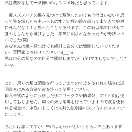
私は農家をして一番怖いのはスズメ蜂だと思っています。
一度スズメバチの巣を見つけて駆除したのでもう蜂はいないと思
って巣を壊したら中からものすごい数の蜂が怒って出てきて絶対
に死んだな！！と思ったことがあります。この時は地面に伏せて
ほふくしながら逃げました。本当に刺されなかったのが奇跡レベ
ルでした(笑)
みなさんは巣を見つけても絶対に自分では駆除しないでくださ
い。専門家にお任せくださいm(__)m
私は自分の畑なので自分で駆除しますが、(笑)マネしないでくださ
いね。
また、周りの畑は消毒を行っていますので皮を使われる場合は説
明書きにある方法で皮を洗って使用ください。
輸入果物のように収穫した後にワックスや防腐剤、防カビ剤は使
用しておりません。周りの畑は消毒を行っていますので皮を使わ
れる場合は、水洗いもしくは同封の説明書の洗い方をおススメい
たします。
見た目は悪いですが、中にはえっ👀⁉️というくらいのもあります