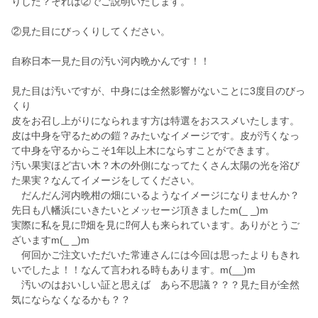
りした？それは②でご説明いたします。
②見た目にびっくりしてください。
自称日本一見た目の汚い河内晩かんです！！
見た目は汚いですが、中身には全然影響がないことに3度目のびっ
くり
皮をお召し上がりになられます方は特選をおススメいたします。
皮は中身を守るための鎧？みたいなイメージです。皮が汚くなっ
て中身を守るからこそ1年以上木にならすことができます。
汚い果実ほど古い木？木の外側になってたくさん太陽の光を浴び
た果実？なんてイメージをしてください。
だんだん河内晩柑の畑にいるようなイメージになりませんか？
先日も八幡浜にいきたいとメッセージ頂きましたm(_ _)m
実際に私を見に⁉️畑を見に⁉️何人も来られています。ありがとうご
ざいますm(_ _)m
何回かご注文いただいた常連さんには今回は思ったよりもきれ
いでしたよ！！なんて言われる時もあります。m(__)m
汚いのはおいしい証と思えば あら不思議？？？見た目が全然
気にならなくなるかも？？