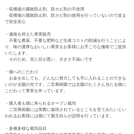
・収穫後の腐敗防止剤、防カビ剤の不使用
収穫後の腐敗防止剤、防カビ剤の使用を行っていないので皮ま
で安全安心
・価格を抑えた果実販売
不要な農薬、不要な肥料など生産コストの削減を行うことによ
り、味の濃厚なおいしい果実をお客様にお手ごろな価格でご提供
いたします。
そのため、見た目が悪い、大きさ不揃いです
・畑へのこだわり
お金を出しても、どんなに努力しても手に入れることのできな
いのが太陽の光です。二宮果樹園では太陽のたくさん当たる畑に
こだわって果実を作っています。
・購入者も畑に来られるオープン栽培
二宮果樹園には実際に栽培されているところを見てみたいとい
われるお客様には畑にて園主自らが説明を行っています。
・多種多様な栽培品目