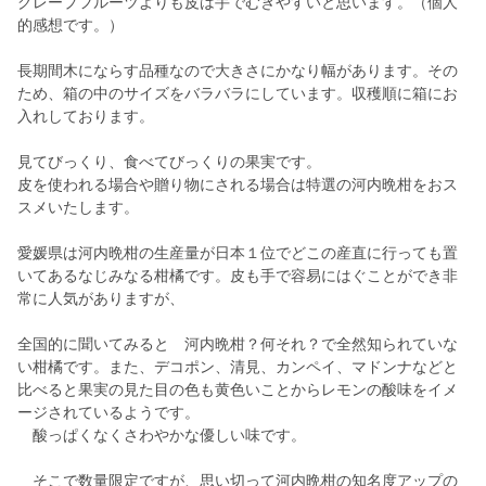
グレープフルーツよりも皮は手でむぎやすいと思います。（個人
的感想です。）
長期間木にならす品種なので大きさにかなり幅があります。その
ため、箱の中のサイズをバラバラにしています。収穫順に箱にお
入れしております。
見てびっくり、食べてびっくりの果実です。
皮を使われる場合や贈り物にされる場合は特選の河内晩柑をおス
スメいたします。
愛媛県は河内晩柑の生産量が日本１位でどこの産直に行っても置
いてあるなじみなる柑橘です。皮も手で容易にはぐことができ非
常に人気がありますが、
全国的に聞いてみると 河内晩柑？何それ？で全然知られていな
い柑橘です。また、デコポン、清見、カンペイ、マドンナなどと
比べると果実の見た目の色も黄色いことからレモンの酸味をイメ
ージされているようです。
酸っぱくなくさわやかな優しい味です。
そこで数量限定ですが、思い切って河内晩柑の知名度アップの