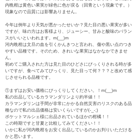
内晩柑は黄色い果実が緑色に色が戻る（回青という現象です。）
現象なので品質には影響ありません。
今年は例年より天気が悪かったせいか？見た目の悪い果実が多い
ですが、味の方はお客様より、ジューシー、甘みと酸味のバラン
スがいいといわれます。m(__)m
河内晩柑は文旦の血を引くかんきつと言われ、傷や黒い点のつき
やすい品種です。そのため、きれいな果実はなかなかできませ
ん。
初めてご購入された方は見た目のひどさにびっくりされる時が多
いですが、食べてみてびっくり、見た目って何？？？と改めて感
じさせられる品種です。
①まずはお安い価格にびっくりしてください。！m(__)m
私の出品しているカラマンダリンより約半値！！
カラマンダリンは手間が非常にかかる自然災害のリスクのある品
種なので私の出品価格は安いくらいですが(-_-;)
ポケットマルシェ様に出品されているほかの柑橘！！
この時期ですと甘夏と比較してみてください！！
いかに私が河内晩柑をお安く出品しているのかお判りいただける
かと思います。