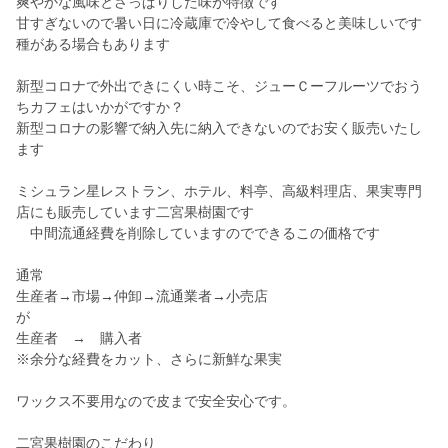
爽やかな風味とさっぱりした味が特徴です
甘すぎないので暑い日に冷蔵庫で冷やして食べると美味しいです
種がある場合もあります
新型コロナで外出できにくい時こそ、ジューＣーフルーツでおう
ちカフェはいかがですか？
新型コロナの影響で納入先に納入できないのでお安く販売いたし
ます
ミシュラン星レストラン、ホテル、料亭、高級料理店、果実専門
店にも販売しています二宮果樹園です
中間流通経費を削除していますのでできるこの価格です
通常
生産者→市場→仲卸→流通業者→小売店
が
生産者 → 購入者
※余分な経費をカット、さらに新鮮な果実
ワックス不要用なので皮まで安全安心です。
二宮果樹園のこだわり