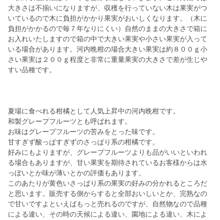
大きさは不揃いになりますが、収穫を行っていない木は果実がつ
いているので木に負担がかかり果実がおいしくなります。（木に
負担がかかるので毎７年なりにくい）自然のままの大きさで箱に
お入れいたしますので箱の中で大きい果実や小さい果実が入って
いる場合があります。河内晩柑の場合大きい果実は約８００ｇ小
さい果実は２００ｇ程度と非常に重量果実の大きさで差が生じや
すい品種です。
夏場に食べれる柑橘として人気上昇中の河内晩柑です。
和製グレープフルーツとも呼ばれます。
お味はグレープフルーツの苦みをとった味です。
甘すぎず酸っぱすぎずのさっぱり系の柑橘です。
好みにもよりますが、グレープフルーツよりも品がいいといわれ
る場合もありますが、甘い果実を期待されているお客様からは水
っぽいとか味が薄いとかの評価もあります。
このあたりが黄色いさっぱり系の果実の好みの分かれるところだ
と思います。販売する側からすると全部おいしいとか、完熟なの
で甘いですよといえばもっと売れるのですが、自然物なので品種
による違い、その時の天候による違い、園地による違い、木によ