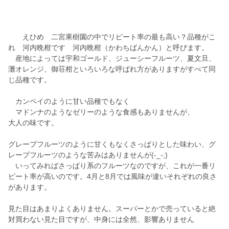
えひめ 二宮果樹園の中でリピート率の最も高い？品種がこ
れ 河内晩柑です 河内晩柑（かわちばんかん）と呼びます。
産地によっては宇和ゴールド、ジューシーフルーツ、夏文旦、
灘オレンジ、御荘柑といろいろな呼ばれ方がありますがすべて同
じ品種です。
カンペイのように甘い品種でもなく
マドンナのようなゼリーのような食感もありませんが、
大人の味です。
グレープフルーツのように甘くもなくさっぱりとした味わい、グ
レープフルーツのような苦みはありませんが(-_-;)
いってみればさっぱり系のフルーツなのですが、これが一番リ
ピート率が高いのです。4月と8月では風味が違いそれぞれの良さ
があります。
見た目はあまりよくありません。スーパーとかで売っていると絶
対買わない見た目ですが、中身には全然、影響ありません