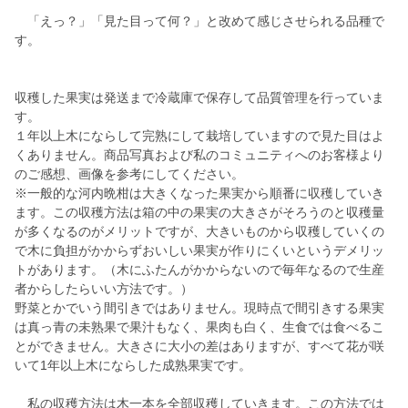
「えっ？」「見た目って何？」と改めて感じさせられる品種で
す。
収穫した果実は発送まで冷蔵庫で保存して品質管理を行っていま
す。
１年以上木にならして完熟にして栽培していますので見た目はよ
くありません。商品写真および私のコミュニティへのお客様より
のご感想、画像を参考にしてください。
※一般的な河内晩柑は大きくなった果実から順番に収穫していき
ます。この収穫方法は箱の中の果実の大きさがそろうのと収穫量
が多くなるのがメリットですが、大きいものから収穫していくの
で木に負担がかからずおいしい果実が作りにくいというデメリッ
トがあります。（木にふたんがかからないので毎年なるので生産
者からしたらいい方法です。）
野菜とかでいう間引きではありません。現時点で間引きする果実
は真っ青の未熟果で果汁もなく、果肉も白く、生食では食べるこ
とができません。大きさに大小の差はありますが、すべて花が咲
いて1年以上木にならした成熟果実です。
私の収穫方法は木一本を全部収穫していきます。この方法では