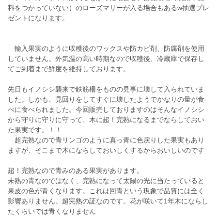
料をつかっていない）のローズマリーが入る場合もあるw抽選プレ
ゼントになります。
輸入果実のように収穫後のワックスや防カビ剤、防腐剤を使用
していません。外気温の高い時期なので収穫後、冷蔵庫で保存し
てご到着まで鮮度を維持しております。
先日もイノシシ襲来で鉄筋柵をものの見事に壊して入られていま
した。しかも、見回りをしてすぐに壊したようでかなりの量が食
べに食べられました。今回販売しておりますのはそんなイノシシ
から守りに守りに守って、木に超！完熟になるまでならしておい
た果実です。！！
超完熟なので青リンゴのように真っ青に色戻りした果実もあり
ますが、そこまで木にならしておいしくするからおいしいのです
超！完熟なので青みのある果実があります。
未熟の青なのではなく、完熟になって太陽の光に当たっていると
果皮の色が青くなります。これは回青という現象で品質には全く
影響ありません。超完熟の証なのです。花が咲いて1年木にならし
たくらいでは青くなりません