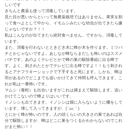
しいです
きちんと農薬も使って消毒しています。
見た目が悪いからといって無農薬栽培ではありません。果実を割
って食べよとして中から、イモムシみたいな幼虫が出てきたら嫌
じゃないですか？！！
私はこんなのが出てきたら絶対食べません。ですから、消毒して
います。
また、消毒を行わないとときどき木に蜂が木を作ります。ミツバ
チとかじゃないですよ。あしなが蜂ならまだしも怖いのはスズメ
バチです。あのよくテレビとかで蜂の巣の駆除番組に出る蜂で
す。よく、刺されたとかでテレビに出る蜂ですよ！！もう刺され
るとアナフラキーショックで下手すると死にます。しかも、蜂は
羽があるのでどこまでも追いかけてきて仲間も呼んできます。こ
れが私は一番怖いです。
マムシ（毒蛇）も出合いますがこれは捕まえて駆除します。追い
かけてこないので蜂よりはいいです。
イノシシも出てきます。イノシシは畑に入らないように柵をして
います。壊して入ってきますが、(´;ω;｀)
とにかく蜂が怖いのです。人の頭くらいの大きさの巣であれば自
分で駆除しますが、蜂はどこに巣をつくるかわからないのでこれ
がまた怖い！！