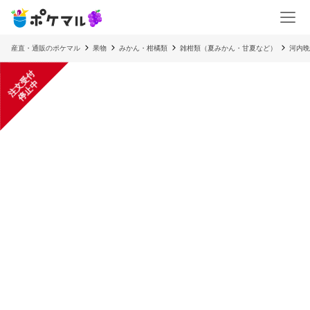
産直・通販のポケマル
果物
みかん・柑橘類
雑柑類（夏みかん・甘夏など）
河内晩
注
文
受
付
停
止
中