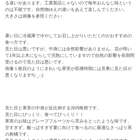
る違いがあります。工業製品じゃないので毎年おんなじ味という
のは不能です。自然物ゆえの違いをあえて楽しんでください。
大きさは画像を参照ください
暑い日に冷蔵庫で冷やしてお召し上がりいただくのがおすすめの
食べ方です。
見た目は悪いですが、中身には全然影響がありません。花が咲い
て1年以上木にならして完熟にしていますので自然の影響を長期間
受けるので見た目は悪いです。
画像１枚目のようにきれいな果実が収穫時期には見事に見た目が
悪くなります‼️(-_-;)
見た目と果実の中身が反比例する河内晩柑です。
見た目にびっくり、食べてびっくり！！
果実のお味はグレープフルーツから苦みをとったような味です。
甘すぎず、酸っぱすぎず夏に向けて食べるのに最適なさっぱり系
の柑橘です。