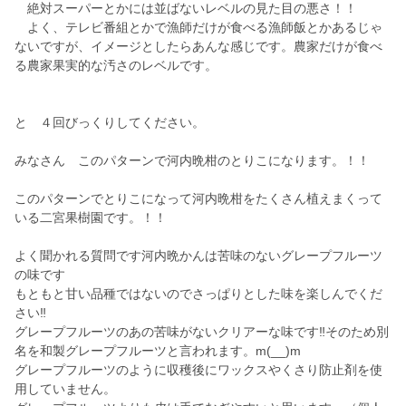
絶対スーパーとかには並ばないレベルの見た目の悪さ！！
よく、テレビ番組とかで漁師だけが食べる漁師飯とかあるじゃ
ないですが、イメージとしたらあんな感じです。農家だけが食べ
る農家果実的な汚さのレベルです。
と ４回びっくりしてください。
みなさん このパターンで河内晩柑のとりこになります。！！
このパターンでとりこになって河内晩柑をたくさん植えまくって
いる二宮果樹園です。！！
よく聞かれる質問です河内晩かんは苦味のないグレープフルーツ
の味です
もともと甘い品種ではないのでさっぱりとした味を楽しんでくだ
さい‼️
グレープフルーツのあの苦味がないクリアーな味です‼️そのため別
名を和製グレープフルーツと言われます。m(__)m
グレープフルーツのように収穫後にワックスやくさり防止剤を使
用していません。