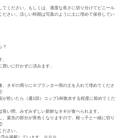
してください。もしくは、適度な長さに切り分けてビニール
ください。涼しい時期は写真のように土に埋めて保存してい
ら？
す。
に買いに行かずに済みます。
後、ネギの周りに※プランター用の土を入れて埋めてくださ
①
面が乾いたら（週1回）コップ1杯散水する程度に留めてくだ
ば長い間、みずみずしい新鮮なネギが食べられます。
し、葉先の部分が茶色くなりますので、根っ子と一緒に切り
②
ください。
真③を掲載しています。※※※