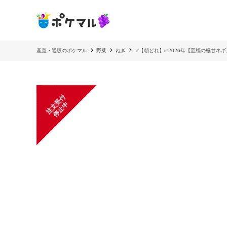
産直・通販のポケマル
野菜
ねぎ
✅【朝どれ】✅2026年【至福の極甘ネギ】ス
注
文
受
付
停
止
中