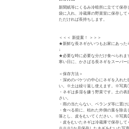
新聞紙等にくるみ冷暗所に立てて保存
袋に入れ、冷蔵庫の野菜室に保存して
ただければ長持ちします。
＜＜＜ 新提案！ ＞＞＞
★新鮮な長ネギがいつもお家にあった
↓
★必要な時に必要な分だけ食べられま
寒い日に、かさばる長ネギをスーパー
＜保存方法＞
・深めのバケツの中心にネギを入れた
い。※土は繰り返し使えます。※写真
・ネギは多湿を嫌う野菜です。土の表
さい。
・雨の当たらない、ベランダ等に置け
・食べる前に、枯れた外側の葉を除去
落とし、皮をむいてください。※写真
・皮をむいたネギは冷蔵庫で保存して
※※※1か月保存したネギをむいた写