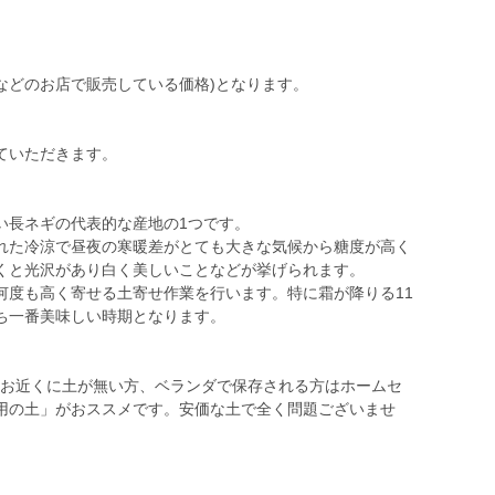
などのお店で販売している価格)となります。
ていただきます。
い長ネギの代表的な産地の1つです。
れた冷涼で昼夜の寒暖差がとても大きな気候から糖度が高く
くと光沢があり白く美しいことなどが挙げられます。
何度も高く寄せる土寄せ作業を行います。特に霜が降りる11
ち一番美味しい時期となります。
、お近くに土が無い方、ベランダで保存される方はホームセ
用の土」がおススメです。安価な土で全く問題ございませ