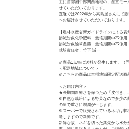
主に首都圏中部関西地域の、産直モー
せていただいております。
直近では2022年から高島屋さんにて販
へお届けさせていただいております。
【農林水産省新ガイドラインによる表
節減対象化学肥料：栽培期間中不使用
節減対象除草農薬：栽培期間中不使用
栽培責任者：竹下 誠一
※商品1点毎に送料が発生します。（
＜配送地域について＞
※こちらの商品は本州地域限定配送商
＜お届け内容＞
★長期間新鮮さを保つため「皮付き、
※自然な栽培による野菜なので多少の
の量で重さに増減が生じます。
※スーパーで販売されているネギは収
送しますので新鮮です。
新鮮な故、ネギを切った葉先から水分
事、誠に申訳ありませんが、ご理解い