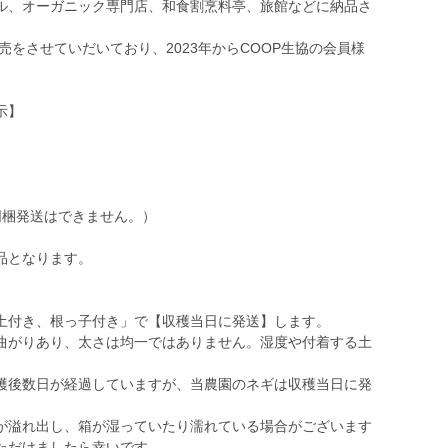
ル、オーガニック専門店、和食割烹料亭、旅館などに納品さ
売をさせていだいており、2023年からCOOP生協の会員様
示】
同梱発送はできません。）
品となります。
土付き、根っ子付き」で【収穫当日に発送】します。
曲がりあり、太さは均一ではありません。湿度や付着する土
穫後数日が経過していますが、当農園のネギは収穫当日に発
が溢れ出し、箱が湿っていたり濡れている場合がございます
ただけましたら幸いです。