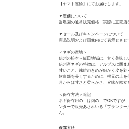
【ヤマト運輸】にてお届けします。
▼定価について
当農園の通常販売価格（実際に直売店
▼セール及びキャンペーンについて
商品説明および画像内にて表示せさせ
＜ネギの産地＞
信州の松本～飯田地域は、甘く美味し
信州産ネギの特徴は、アルプスに囲ま
甘いこと、繊維のきめが細かく皮を剥
軟白部を長くするために、根元の土を
月からは甘さと柔らかさ、旨味が際立
＜保存方法＞追記
ネギ保存用の土は畑の土でOKですが
ンターで販売あされいる「プランター
ん。
保存方法