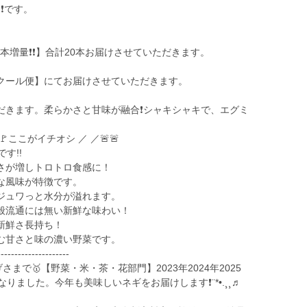
❗️です。
本増量❗️❗️】合計20本お届けさせていただきます。
クール便】にてお届けさせていただきます。
きます。柔らかさと甘味が融合❗️シャキシャキで、エグミ
。
ここがイチオシ ／ ／🚨🚨
す!!
さが増しトロトロ食感に！
な風味が特徴です。
ジュワっと水分が溢れます。
般流通には無い新鮮な味わい！
新鮮さ長持ち！
む甘さと味の濃い野菜です。
---------------------
げさまで🥇【野菜・米・茶・花部門】2023年2024年2025
ました。今年も美味しいネギをお届けします❗️¨*•.¸¸♬