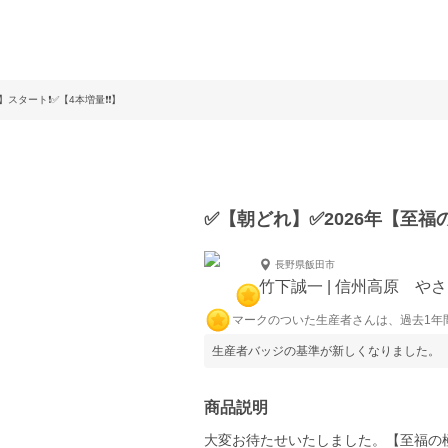
タート❗️✅【4本増量❗️❗️】
✅【朝どれ】✅2026年【至福の極
長野県飯田市
竹下誠一 | 信州高原 や
マークのついた生産者さんは、過去1年
生産者バッジの基準が新しくなりました。
商品説明
大変お待たせいたしました。【至福の極甘