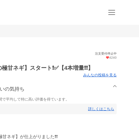
注文受付停止中
4240
甘ネギ】スタート❗️✅【4本増量❗️❗️】
みんなの投稿を見る
さいの気持ち
間で平均して特に高い評価を得ています。
詳しくはこちら
ネギ】が仕上がりました❗️❗️