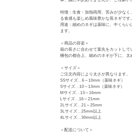
特徴：生食・加熱両用、苦みが少なく
る食感も楽しめ風味豊かな長ネギです
用途：細めのネギは薬味に、中くらい
ます。
＜商品の容姿＞
箱の長さに合わせて葉先をカットして
梱包の都合上、細めのネギが下に、太
＜サイズ＞
ご注文内容により太さが異なります。
SSサイズ…6～10mm（薬味ネギ）
Sサイズ…10～13mm（薬味ネギ）
Mサイズ…13～16mm
Lサイズ…16～21mm
2Lサイズ…21～25mm
3Lサイズ…25mm以上
4Lサイズ…30mm以上
＜配送について＞