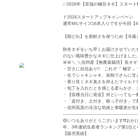
✅2026年【至福の極甘ネギ】スタート❗️
🚩2026スタートアップキャンペーン
通常M/Lサイズ16本入りですが今回【4
【朝どれ】を新鮮さを保つため【冷蔵
秋冬ネギをいち早くお届けさせていただ
のない風味豊かなネギに仕上げました
🚨🚨＼ ＼信州産【無農薬栽培】長ネギ
・甘さに自信あり!! これぞ『 極甘 』で
・生でシャキシャキ、加熱でさらに甘
・香り良くネギ臭さを抑えたマイルド
・包丁を入れたとき感じる柔らかさ、
・【収穫当日に発送】何といっても一
・「皮付き、土付き、根っ子付き」で
・信州高原の冷涼な気候と寒暖差が生
------------------------------------------------
🟡いつもありがとうございます❗️❗️おか
年、3年連続生産者ランキング第1位となり
【販売実績】