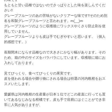
もともと甘い品種ではないのでさっぱりとした味を楽しんでくだ
さい‼️
グレープフルーツのあの苦味がないクリアーな味です‼️そのため別
名を和製グレープフルーツと言われます。m(__)m
グレープフルーツのように収穫後にワックスやくさり防止剤を使
用していません。
グレープフルーツよりも皮は手でむぎやすいと思います。（個人
的感想です。）
長期間木にならす品種なので大きさにかなり幅があります。その
ため、箱の中のサイズをバラバラにしています。収穫順に箱にお
入れしております。
見てびっくり、食べてびっくりの果実です。
皮を使われる場合や贈り物にされる場合は特選の河内晩柑をおス
スメいたします。
愛媛県は河内晩柑の生産量が日本１位でどこの産直に行っても置
いてあるなじみなる柑橘です。皮も手で容易にはぐことができ非
常に人気がありますが、