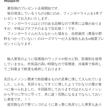
商品説明
夏恒例のプレゼント企画開始です。
毎日発送しているうちの1箱にのみ、フィンガーライムを1本プ
レゼントでお入れいたします。
フィンガーライムはとげのある品種なので果実には傷がありま
すが、中味はプチプチのまるで宝石箱！！です。
フィンガーライムが入らなかった場合も、自然栽培（農薬や肥
料をつかっていない）のローズマリーが入る場合もあるw抽選プレ
ゼントになります。
輸入果実のように収穫後のワックスや防カビ剤、防腐剤を使用
していません。外気温の高い時期なので収穫後、冷蔵庫で保存し
てご到着まで鮮度を維持しております。
先日もイノシシ襲来で鉄筋柵をものの見事に壊して入られていま
した。しかも、見回りをしてすぐに壊したようでかなりの量が食
べに食べられました。今回販売しておりますのはそんなイノシシ
から守りに守りに守って、木に超！完熟になるまでならしておい
た果実です。！！
超完熟なので青リンゴのように真っ青に色戻りした果実もあり