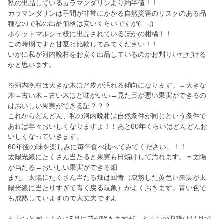
私の出品しているカラマンダリンより約半値！！
カラマンダリンは手間が非常にかかる自然災害のリスクのある品
種なので私の出品価格は安いくらいですが(-_-;)
ポケットマルシェ様に出品されているほかの柑橘！！
この時期ですと甘夏と比較してみてください！！
いかに私が河内晩柑をお安く出品しているのかお判りいただける
かと思います。
※河内晩柑は大きな木ほど皮が汚れる傾向になります。＝大きな
木＝古い木＝古い木ほど味がいい→見た目が悪い果実ができるの
はおいしい果実ができる証？？？
これからどんどん、私の河内晩柑は自然条件が同じという条件で
あれば年々おいしくなりますよ！！あと60年くらいはどんどんお
いしくなっていきます。
60年後の味を楽しみに毎年食べ比べてみてください。！！
太陽光線にたくさん当たると果実も日焼けして汚れます。＝太陽
が当たる→おいしい果実ができる畑
また、太陽にたくさん当たる畑は回青（成熟した黄色い果実が太
陽光線に当たりすぎて青く戻る現象）がよくおきます。青い色で
も成熟していますので大丈夫ですよ
ミカンと同じように5月に花が咲きますが、ミカンの収穫は11月で