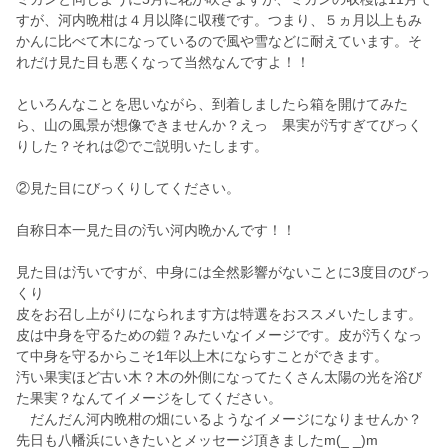
すが、河内晩柑は４月以降に収穫です。つまり、５ヵ月以上もみ
かんに比べて木になっているので風や雪などに耐えています。そ
れだけ見た目も悪くなって当然なんですよ！！
といろんなことを思いながら、到着しましたら箱を開けてみた
ら、山の風景が想像できませんか？えっ 果実が汚すぎてびっく
りした？それは②でご説明いたします。
②見た目にびっくりしてください。
自称日本一見た目の汚い河内晩かんです！！
見た目は汚いですが、中身には全然影響がないことに3度目のびっ
くり
皮をお召し上がりになられます方は特選をおススメいたします。
皮は中身を守るための鎧？みたいなイメージです。皮が汚くなっ
て中身を守るからこそ1年以上木にならすことができます。
汚い果実ほど古い木？木の外側になってたくさん太陽の光を浴び
た果実？なんてイメージをしてください。
だんだん河内晩柑の畑にいるようなイメージになりませんか？
先日も八幡浜にいきたいとメッセージ頂きましたm(_ _)m