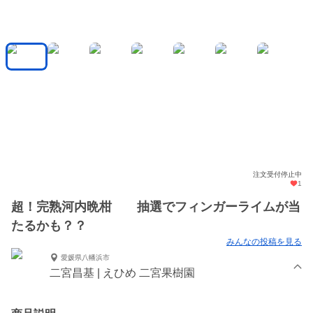
注文受付停止中
1
超！完熟河内晩柑 抽選でフィンガーライムが当
たるかも？？
みんなの投稿を見る
愛媛県八幡浜市
二宮昌基 | えひめ 二宮果樹園