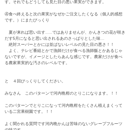
す。それでもどうしても見た目の悪い果実ができます。
④食べ終えると次の果実がなぜかご注文したくなる（個人的感想
です。）にまたびっくり
夏が来れば思い出す......ではありませんが、かんきつの花が咲き
だす5月になると思い出されるあのさっぱりとした味…
絶対スーパーとかには並ばないレベルの見た目の悪さ！！
よく、テレビ番組とかで漁師だけが食べる漁師飯とかあるじゃ
ないですが、イメージとしたらあんな感じです。農家だけが食べ
る農家果実的な汚さのレベルです。
と ４回びっくりしてください。
みなさん このパターンで河内晩柑のとりこになります。！！
このパターンでとりこになって河内晩柑をたくさん植えまくって
いる二宮果樹園です。！！
よく聞かれる質問です河内晩かんは苦味のないグレープフルーツ
の味です