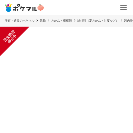
産直・通販のポケマル
果物
みかん・柑橘類
雑柑類（夏みかん・甘夏など）
河内晩
注
文
受
付
停
止
中