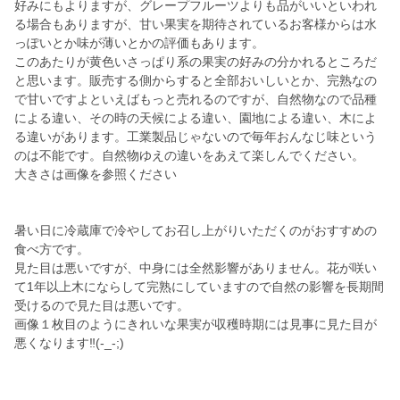
好みにもよりますが、グレープフルーツよりも品がいいといわれ
る場合もありますが、甘い果実を期待されているお客様からは水
っぽいとか味が薄いとかの評価もあります。
このあたりが黄色いさっぱり系の果実の好みの分かれるところだ
と思います。販売する側からすると全部おいしいとか、完熟なの
で甘いですよといえばもっと売れるのですが、自然物なので品種
による違い、その時の天候による違い、園地による違い、木によ
る違いがあります。工業製品じゃないので毎年おんなじ味という
のは不能です。自然物ゆえの違いをあえて楽しんでください。
大きさは画像を参照ください
暑い日に冷蔵庫で冷やしてお召し上がりいただくのがおすすめの
食べ方です。
見た目は悪いですが、中身には全然影響がありません。花が咲い
て1年以上木にならして完熟にしていますので自然の影響を長期間
受けるので見た目は悪いです。
画像１枚目のようにきれいな果実が収穫時期には見事に見た目が
悪くなります‼️(-_-;)