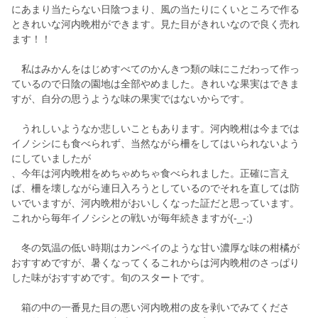
にあまり当たらない日陰つまり、風の当たりにくいところで作る
ときれいな河内晩柑ができます。見た目がきれいなので良く売れ
ます！！
私はみかんをはじめすべてのかんきつ類の味にこだわって作っ
ているので日陰の園地は全部やめました。きれいな果実はできま
すが、自分の思うような味の果実ではないからです。
うれしいようなか悲しいこともあります。河内晩柑は今までは
イノシシにも食べられず、当然ながら柵をしてはいられないよう
にしていましたが
、今年は河内晩柑をめちゃめちゃ食べられました。正確に言え
ば、柵を壊しながら連日入ろうとしているのでそれを直しては防
いでいますが、河内晩柑がおいしくなった証だと思っています。
これから毎年イノシシとの戦いが毎年続きますが(-_-;)
冬の気温の低い時期はカンペイのような甘い濃厚な味の柑橘が
おすすめですが、暑くなってくるこれからは河内晩柑のさっぱり
した味がおすすめです。旬のスタートです。
箱の中の一番見た目の悪い河内晩柑の皮を剥いでみてくださ