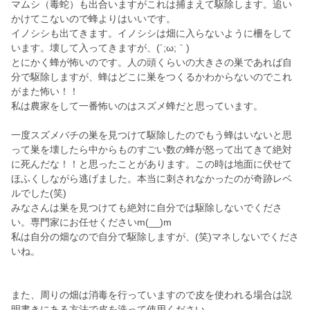
マムシ（毒蛇）も出合いますがこれは捕まえて駆除します。追い
かけてこないので蜂よりはいいです。
イノシシも出てきます。イノシシは畑に入らないように柵をして
います。壊して入ってきますが、(´;ω;｀)
とにかく蜂が怖いのです。人の頭くらいの大きさの巣であれば自
分で駆除しますが、蜂はどこに巣をつくるかわからないのでこれ
がまた怖い！！
私は農家をして一番怖いのはスズメ蜂だと思っています。
一度スズメバチの巣を見つけて駆除したのでもう蜂はいないと思
って巣を壊したら中からものすごい数の蜂が怒って出てきて絶対
に死んだな！！と思ったことがあります。この時は地面に伏せて
ほふくしながら逃げました。本当に刺されなかったのが奇跡レベ
ルでした(笑)
みなさんは巣を見つけても絶対に自分では駆除しないでくださ
い。専門家にお任せくださいm(__)m
私は自分の畑なので自分で駆除しますが、(笑)マネしないでくださ
いね。
また、周りの畑は消毒を行っていますので皮を使われる場合は説
明書きにある方法で皮を洗って使用ください。