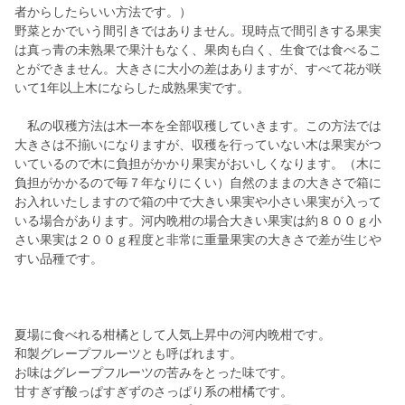
者からしたらいい方法です。）
野菜とかでいう間引きではありません。現時点で間引きする果実
は真っ青の未熟果で果汁もなく、果肉も白く、生食では食べるこ
とができません。大きさに大小の差はありますが、すべて花が咲
いて1年以上木にならした成熟果実です。
私の収穫方法は木一本を全部収穫していきます。この方法では
大きさは不揃いになりますが、収穫を行っていない木は果実がつ
いているので木に負担がかかり果実がおいしくなります。（木に
負担がかかるので毎７年なりにくい）自然のままの大きさで箱に
お入れいたしますので箱の中で大きい果実や小さい果実が入って
いる場合があります。河内晩柑の場合大きい果実は約８００ｇ小
さい果実は２００ｇ程度と非常に重量果実の大きさで差が生じや
すい品種です。
夏場に食べれる柑橘として人気上昇中の河内晩柑です。
和製グレープフルーツとも呼ばれます。
お味はグレープフルーツの苦みをとった味です。
甘すぎず酸っぱすぎずのさっぱり系の柑橘です。