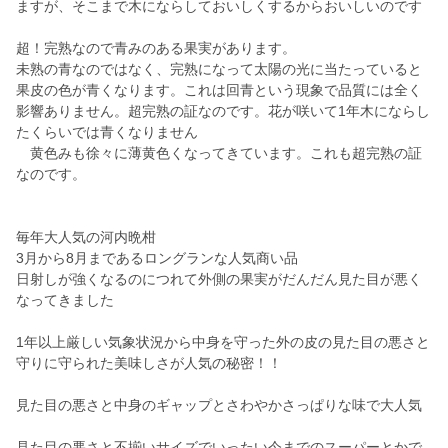
ますが、そこまで木にならしておいしくするからおいしいのです
超！完熟なので青みのある果実があります。
未熟の青なのではなく、完熟になって太陽の光に当たっていると
果皮の色が青くなります。これは回青という現象で品質には全く
影響ありません。超完熟の証なのです。花が咲いて1年木にならし
たくらいでは青くなりません
黄色みも徐々に薄黄色くなってきています。これも超完熟の証
なのです。
毎年大人気の河内晩柑
3月から8月まであるロングランな人気商い品
日射しが強くなるのにつれて外側の果実がだんだん見た目が悪く
なってきました
1年以上厳しい気象状況から中身を守った外の皮の見た目の悪さと
守りに守られた美味しさが人気の秘密！！
見た目の悪さと中身のギャップとさわやかさっぱりな味で大人気
見た目の悪さと不揃いサイズでいったい今までのスーパーとかで