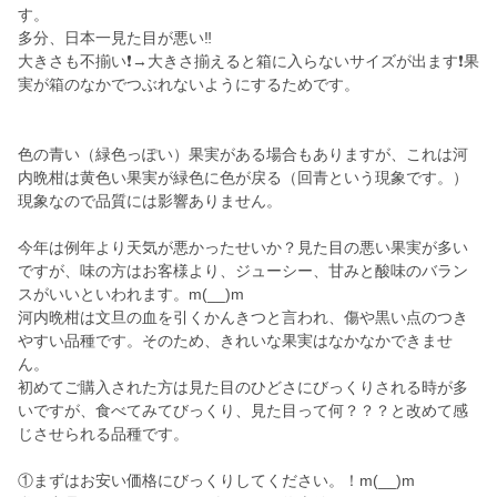
す。
多分、日本一見た目が悪い‼️
大きさも不揃い❗→大きさ揃えると箱に入らないサイズが出ます❗果
実が箱のなかでつぶれないようにするためです。
色の青い（緑色っぽい）果実がある場合もありますが、これは河
内晩柑は黄色い果実が緑色に色が戻る（回青という現象です。）
現象なので品質には影響ありません。
今年は例年より天気が悪かったせいか？見た目の悪い果実が多い
ですが、味の方はお客様より、ジューシー、甘みと酸味のバラン
スがいいといわれます。m(__)m
河内晩柑は文旦の血を引くかんきつと言われ、傷や黒い点のつき
やすい品種です。そのため、きれいな果実はなかなかできませ
ん。
初めてご購入された方は見た目のひどさにびっくりされる時が多
いですが、食べてみてびっくり、見た目って何？？？と改めて感
じさせられる品種です。
①まずはお安い価格にびっくりしてください。！m(__)m