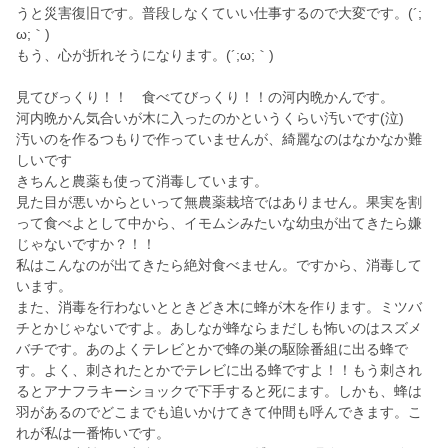
うと災害復旧です。普段しなくていい仕事するので大変です。(´;
ω;｀)
もう、心が折れそうになります。(´;ω;｀)
見てびっくり！！ 食べてびっくり！！の河内晩かんです。
河内晩かん気合いが木に入ったのかというくらい汚いです(泣)
汚いのを作るつもりで作っていませんが、綺麗なのはなかなか難
しいです
きちんと農薬も使って消毒しています。
見た目が悪いからといって無農薬栽培ではありません。果実を割
って食べよとして中から、イモムシみたいな幼虫が出てきたら嫌
じゃないですか？！！
私はこんなのが出てきたら絶対食べません。ですから、消毒して
います。
また、消毒を行わないとときどき木に蜂が木を作ります。ミツバ
チとかじゃないですよ。あしなが蜂ならまだしも怖いのはスズメ
バチです。あのよくテレビとかで蜂の巣の駆除番組に出る蜂で
す。よく、刺されたとかでテレビに出る蜂ですよ！！もう刺され
るとアナフラキーショックで下手すると死にます。しかも、蜂は
羽があるのでどこまでも追いかけてきて仲間も呼んできます。こ
れが私は一番怖いです。