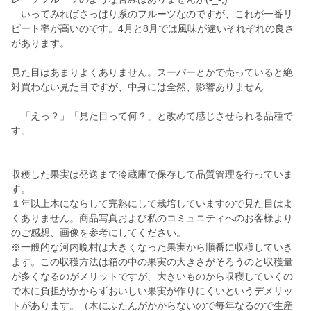
いってみればさっぱり系のフルーツなのですが、これが一番リ
ピート率が高いのです。4月と8月では風味が違いそれぞれの良さ
があります。
見た目はあまりよくありません。スーパーとかで売っていると絶
対買わない見た目ですが、中身には全然、影響ありません
「えっ？」「見た目って何？」と改めて感じさせられる品種で
す。
収穫した果実は発送まで冷蔵庫で保存して品質管理を行っていま
す。
１年以上木にならして完熟にして栽培していますので見た目はよ
くありません。商品写真および私のコミュニティへのお客様より
のご感想、画像を参考にしてください。
※一般的な河内晩柑は大きくなった果実から順番に収穫していき
ます。この収穫方法は箱の中の果実の大きさがそろうのと収穫量
が多くなるのがメリットですが、大きいものから収穫していくの
で木に負担がかからずおいしい果実が作りにくいというデメリッ
トがあります。（木にふたんがかからないので毎年なるので生産