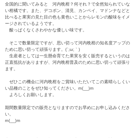
全国的に聞いてみると 河内晩柑？何それ？で全然知られていな
い柑橘です。また、デコポン、清見、カンペイ、マドンナなどと
比べると果実の見た目の色も黄色いことからレモンの酸味をイメ
ージされているようです。
酸っぱくなくさわやかな優しい味です。
そこで数量限定ですが、思い切って河内晩柑の知名度アップの
ために思い切って頑張ります。(´;ω;｀)
生産者としては一生懸命育てた果実を安く販売するというのは
正直抵抗がありますが、河内晩柑普及のために思い切って頑張り
ます。
ぜひこの機会に河内晩柑をご賞味いただいてこの素晴らしくい
い品種のことをぜひ知ってください。m(__)m
よろしくお願いします。
期間数量限定での販売となりますのでお早めにお申し込みくださ
い。
m(__)m