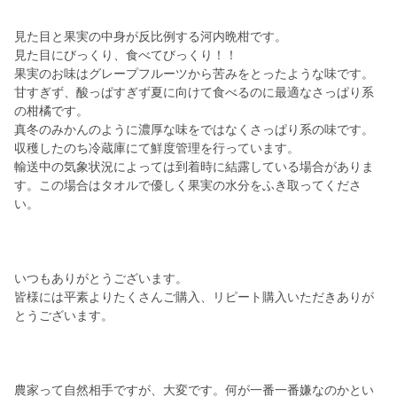
見た目と果実の中身が反比例する河内晩柑です。
見た目にびっくり、食べてびっくり！！
果実のお味はグレープフルーツから苦みをとったような味です。
甘すぎず、酸っぱすぎず夏に向けて食べるのに最適なさっぱり系
の柑橘です。
真冬のみかんのように濃厚な味をではなくさっぱり系の味です。
収穫したのち冷蔵庫にて鮮度管理を行っています。
輸送中の気象状況によっては到着時に結露している場合がありま
す。この場合はタオルで優しく果実の水分をふき取ってくださ
い。
いつもありがとうございます。
皆様には平素よりたくさんご購入、リピート購入いただきありが
とうございます。
農家って自然相手ですが、大変です。何が一番一番嫌なのかとい