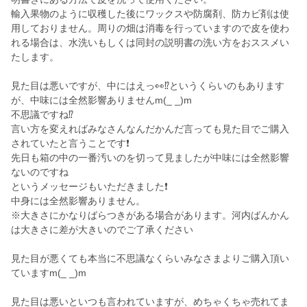
輸入果物のように収穫した後にワックスや防腐剤、防カビ剤は使
用しておりません。周りの畑は消毒を行っていますので皮を使わ
れる場合は、水洗いもしくは同封の説明書の洗い方をおススメい
たします。
見た目は悪いですが、中にはえっ👀⁉️というくらいのもあります
が、中味には全然影響ありませんm(_ _)m
不思議ですね⁉️
言い方を変えればみなさんなんだかんだ言っても見た目でご購入
されていたと言うことです❗
先日も箱の中の一番汚いのを切って見ましたが中味には全然影響
ないのですね
というメッセージもいただきました❗
中身には全然影響ありません。
※大きさにかなりばらつきがある場合があります。河内ばんかん
は大きさに差が大きいのでご了承ください
見た目が悪くても本当に不思議なくらいみなさまよりご購入頂い
ていますm(_ _)m
見た目は悪いといつも言われていますが、めちゃくちゃ売れてま