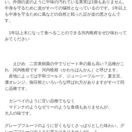
い。外側の皮のように中味の汚れている果実は1個もありません。
中身を守るために皮がすべての犠牲となっているのです。1年以上
も中身を守るために風などの自然と戦った証が皮の悪さなんで
す。
1年以上木になって食べることのできる河内晩柑をぜひ味わって
みてください
えひめ 二宮果樹園の中でリピート率の最も高い？品種がこ
れ 河内晩柑です 河内晩柑（かわちばんかん）と呼びます。
産地によっては宇和ゴールド、ジューシーフルーツ、夏文旦、
灘オレンジ、御荘柑といろいろな呼ばれ方がありますがすべて同
じ品種です。
カンペイのように甘い品種でもなく
マドンナのようなゼリーのような食感もありませんが、
大人の味です。
グレープフルーツのように甘くもなくさっぱりとした味わい、グ
レープフルーツのような苦みはありませんが(-_-;)