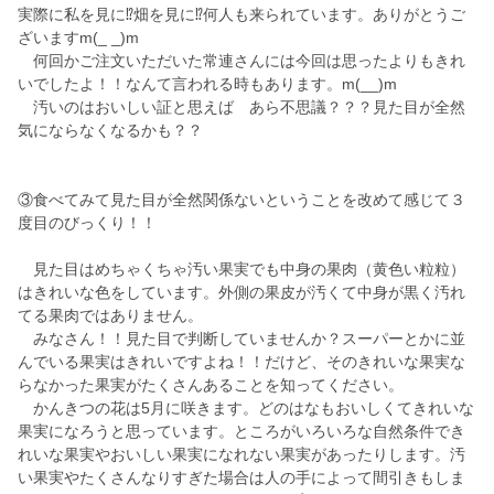
実際に私を見に⁉️畑を見に⁉️何人も来られています。ありがとうご
ざいますm(_ _)m
何回かご注文いただいた常連さんには今回は思ったよりもきれ
いでしたよ！！なんて言われる時もあります。m(__)m
汚いのはおいしい証と思えば あら不思議？？？見た目が全然
気にならなくなるかも？？
③食べてみて見た目が全然関係ないということを改めて感じて３
度目のびっくり！！
見た目はめちゃくちゃ汚い果実でも中身の果肉（黄色い粒粒）
はきれいな色をしています。外側の果皮が汚くて中身が黒く汚れ
てる果肉ではありません。
みなさん！！見た目で判断していませんか？スーパーとかに並
んでいる果実はきれいですよね！！だけど、そのきれいな果実な
らなかった果実がたくさんあることを知ってください。
かんきつの花は5月に咲きます。どのはなもおいしくてきれいな
果実になろうと思っています。ところがいろいろな自然条件でき
れいな果実やおいしい果実になれない果実があったりします。汚
い果実やたくさんなりすぎた場合は人の手によって間引きもしま