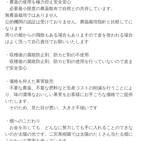
・農薬の使用を極力控え安全安心
必要最小限度の農薬散布で自然との共存しています。
無農薬栽培ではありません
公的機関の認証は受けておりません。農協栽培指針と比較してに
なります
周りの畑からの飛散もある場合もありますので皮を使われる場合
はよく洗って自己責任でお願いいたします
・収穫後の腐敗防止剤、防カビ剤の不使用
収穫後の腐敗防止剤、防カビ剤の使用を行っていないので皮ま
で安全安心
・価格を抑えた果実販売
不要な農薬、不要な肥料など生産コストの削減を行うことによ
り、味の濃厚なおいしい果実をお客様にお手ごろな価格でご提供
いたします。
そのため、見た目が悪い、大きさ不揃いです
・畑へのこだわり
お金を出しても、どんなに努力しても手に入れることのできな
いのが太陽の光です。二宮果樹園では太陽のたくさん当たる畑に
こだわって果実を作っています。