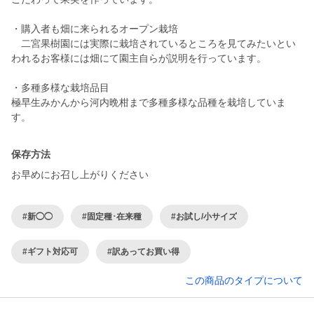
・購入者も畑に来られるオープン栽培
二宮果樹園には実際に栽培されているところを見てみたいとい
われるお客様には畑にて園主自らが説明を行っています。
・多種多様な栽培品目
極早生みかんから河内晩柑まで多種多様な品種を栽培していま
保存方法
お早めにお召し上がりください
#新◯◯
#固定種･在来種
#お試し/小サイズ
#ギフト対応可
#訳あってお買い得
この商品のタイプについて