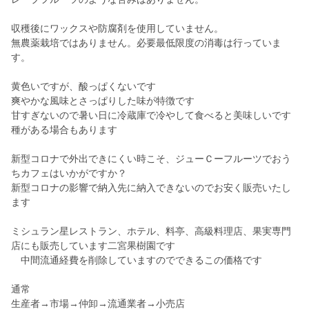
収穫後にワックスや防腐剤を使用していません。
無農薬栽培ではありません。必要最低限度の消毒は行っていま
す。
黄色いですが、酸っぱくないです
爽やかな風味とさっぱりした味が特徴です
甘すぎないので暑い日に冷蔵庫で冷やして食べると美味しいです
種がある場合もあります
新型コロナで外出できにくい時こそ、ジューＣーフルーツでおう
ちカフェはいかがですか？
新型コロナの影響で納入先に納入できないのでお安く販売いたし
ます
ミシュラン星レストラン、ホテル、料亭、高級料理店、果実専門
店にも販売しています二宮果樹園です
中間流通経費を削除していますのでできるこの価格です
通常
生産者→市場→仲卸→流通業者→小売店