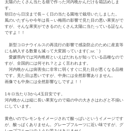
太陽のたくさん当たる畑で作った河内晩かんだけを箱詰めしま
す。
朝日から日没まで長～く日の当たる園地で栽培いたしました。
風のいたずらや今年は長～い梅雨の影響で見た目の悪い果実がで
すが、そんな果実ができるのたくさん太陽に当たっている証なん
ですよ！！
新型コロナウイルスの再流行の影響で感染防止のために産直等
にも納入する数量も減って大変困っています(´;ω;｀)
愛媛県内では河内晩柑といえばだれもが知っている品種なので
すが、全国的には何それ？とよく言われます。
河内晩かんは病害虫に非常に弱くすぐに見た目が悪くなる品種
です。見た目は悪いですが、中身には全然影響ありません。
画像でも中身には全然影響なしですよ！！
1キロ当たり3から4玉目安です。
河内晩かんは縦に長い果実なので箱の中の大きさはわざと不揃い
にしています。
黄色いのでレモンをイメージされて酸っぱいというイメージです
が、酸っぱくありません。グレープフルーツに近い味ですが、グ
レープフルーツのような苦みはありません。