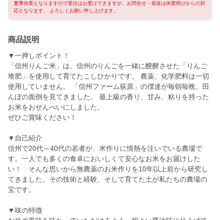
夏季休業となりますので受注はお受けできますが、お問合せ・発送は休業明けからの対
応となります。 よろしくお願い申し上げます。
商品説明
▼一押しポイント！
「信州りんご米」は、信州のりんごを一緒に醗酵させた「りんご
堆肥」を使用して育てたこしひかりです。 農薬、化学肥料は一切
使用していません。 「信州ファーム荻原」の僕達が毎朝毎晩、田
んぼの面倒を見てきました。 最上級の香り、甘み、粘りを持った
お米をおせんべいにしました。
ぜひご賞味ください！
▼自己紹介
信州で20代～40代の若者が、米作りに情熱を注いでいる農場で
す。一人でも多くの食卓においしくて安心なお米をお届けした
い！ そんな思いから無農薬のお米作りを10年以上前から研究し
てきました。その技術と経験、そして育てた土が私たちの農場の
宝です。
▼味の特徴