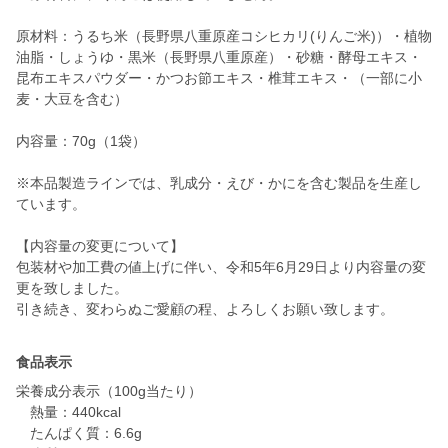
原材料：うるち米（長野県八重原産コシヒカリ(りんご米)）・植物
油脂・しょうゆ・黒米（長野県八重原産）・砂糖・酵母エキス・
昆布エキスパウダー・かつお節エキス・椎茸エキス・（一部に小
麦・大豆を含む）
内容量：70g（1袋）
※本品製造ラインでは、乳成分・えび・かにを含む製品を生産し
ています。
【内容量の変更について】
包装材や加工費の値上げに伴い、令和5年6月29日より内容量の変
更を致しました。
引き続き、変わらぬご愛顧の程、よろしくお願い致します。
食品表示
栄養成分表示（100g当たり）
熱量：440kcal
たんぱく質：6.6g