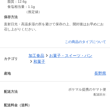
脂質：12.6g
食塩相当量：1.1g
（推定値）
保存方法
直射日光・高温多湿の所を避けて保存の上、開封後はお早めにお
召し上がりください。
この商品のタイプについて
加工食品
お菓子・スイーツ・パン
カテゴリ
和菓子
長野県
産地
ポケマル提携のヤマト便
配送方法
配送区分:
配送料金（送料）