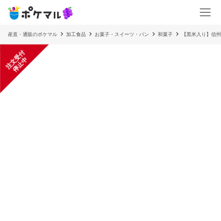
産直・通販のポケマル
加工食品
お菓子・スイーツ・パン
和菓子
【黒米入り】信州
注
文
受
付
停
止
中