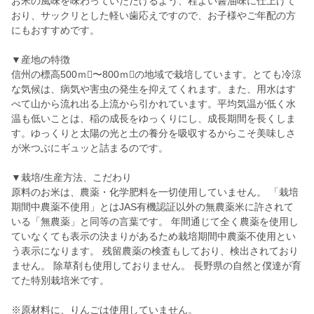
お米の風味を味わっていただけるよう、程よい醤油味に仕上げて
おり、サックリとした軽い歯応えですので、お子様やご年配の方
にもおすすめです。
▼産地の特徴
信州の標高500ｍ〜800ｍの地域で栽培しています。とても冷涼
な気候は、病気や害虫の発生を抑えてくれます。また、用水はす
べて山から流れ出る上流から引かれています。平均気温が低く水
温も低いことは、稲の成長をゆっくりにし、成長期間を長くしま
す。ゆっくりと太陽の光と土の養分を吸収するからこそ美味しさ
が米つぶにギュッと詰まるのです。
▼栽培/生産方法、こだわり
原料のお米は、農薬・化学肥料を一切使用していません。 「栽培
期間中農薬不使用」とはJAS有機認証以外の無農薬米に許されて
いる「無農薬」と同等の言葉です。 年間通じて全く農薬を使用し
ていなくても表示の決まりがあるため栽培期間中農薬不使用とい
う表示になります。 残留農薬の検査もしており、検出されており
ません。 除草剤も使用しておりません。 長野県の自然と僕達が育
てた特別栽培米です。
※原材料に、りんごは使用していません。