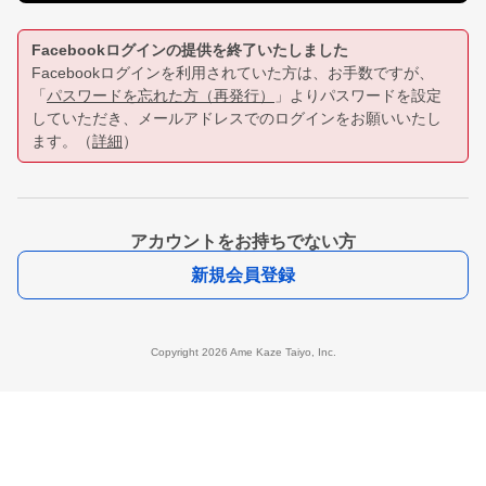
Facebookログインの提供を終了いたしました
Facebookログインを利用されていた方は、お手数ですが、
「
パスワードを忘れた方（再発行）
」よりパスワードを設定
していただき、メールアドレスでのログインをお願いいたし
ます。（
詳細
）
アカウントをお持ちでない方
新規会員登録
Copyright 2026 Ame Kaze Taiyo, Inc.