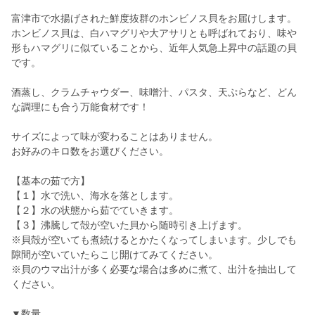
富津市で水揚げされた鮮度抜群のホンビノス貝をお届けします。
ホンビノス貝は、白ハマグリや大アサリとも呼ばれており、味や
形もハマグリに似ていることから、近年人気急上昇中の話題の貝
です。
酒蒸し、クラムチャウダー、味噌汁、パスタ、天ぷらなど、どん
な調理にも合う万能食材です！
サイズによって味が変わることはありません。
お好みのキロ数をお選びください。
【基本の茹で方】
【１】水で洗い、海水を落とします。
【２】水の状態から茹でていきます。
【３】沸騰して殻が空いた貝から随時引き上げます。
※貝殻が空いても煮続けるとかたくなってしまいます。少しでも
隙間が空いていたらこじ開けてみてください。
※貝のウマ出汁が多く必要な場合は多めに煮て、出汁を抽出して
ください。
▼数量