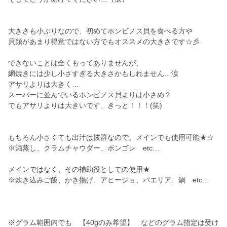
大きさも小ぶりなので、初めてホンビノス貝を食べる方や
貝類があまり得意ではない方でもオススメの大きさです☆彡
できないことは全くもってありませんが、
網焼きには少し小さすぎる大きさかもしれません…涙
アサリよりは大きく…
スーパーに並んでいるホンビノス貝よりは小さめ？
でもアサリよりは大きいです、きっと！！！(笑)
もちろん小さくても出汁は抜群なので、メインでも使用可能★☆
※酒蒸し、クラムチャウダー、ボンゴレ etc…
メインではなく、その補助役としての使用★
※炊き込みご飯、かき揚げ、アヒージョ、パエリア、鍋 etc…
※グラム範囲内でも 【40gのみ希望】 などのグラム指定は受け