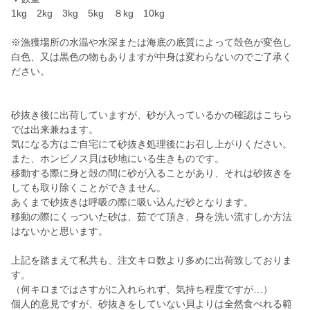
1kg 2kg 3kg 5kg ８kg 10kg
※漁獲場所の水温や水深または海底の底質によって殻色が変色し
白色、又は黒色の物もありますが中身は変わらないのでご了承く
ださい。
砂抜き後に出荷していますが、砂が入っているかの確認はこちら
では出来兼ねます。
気になる方はご自宅にて砂抜き処理後にお召し上がりください。
また、ホンビノス貝は砂地にいる生きものです。
移動する際に身と殻の間に砂が入ることがあり、それは砂抜きを
しても取り除くことができません。
あくまで砂抜きは呼吸の際に吸い込んだ砂となります。
移動の際にくっついた砂は、茹でて頂き、身を洗い流すしか方法
はないかと思います。
上記を踏まえて私共も、注文キロ数より多めに出荷致しておりま
す。
（何キロまではさすがに入れられず、気持ち程度ですが…）
個人的意見ですが、砂抜きをしていない貝よりは全然食べれる範