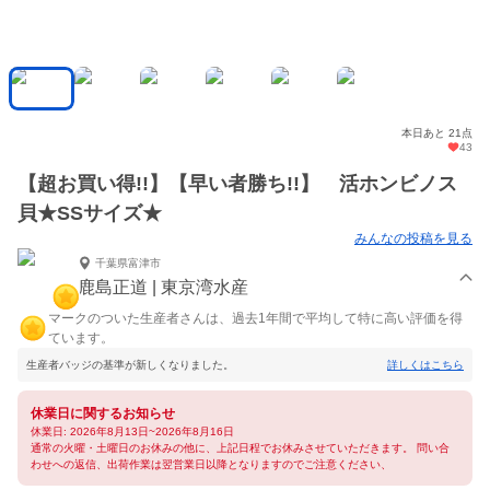
本日あと 21点
43
【超お買い得!!】【早い者勝ち!!】 活ホンビノス
貝★SSサイズ★
みんなの投稿を見る
千葉県富津市
鹿島正道 | 東京湾水産
マークのついた生産者さんは、過去1年間で平均して特に高い評価を得
ています。
生産者バッジの基準が新しくなりました。
詳しくはこちら
休業日に関するお知らせ
休業日: 2026年8月13日~2026年8月16日
通常の火曜・土曜日のお休みの他に、上記日程でお休みさせていただきます。 問い合
わせへの返信、出荷作業は翌営業日以降となりますのでご注意ください、