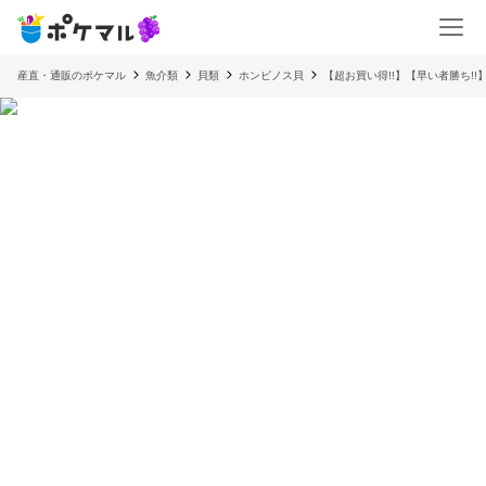
産直・通販のポケマル
魚介類
貝類
ホンビノス貝
【超お買い得!!】【早い者勝ち!