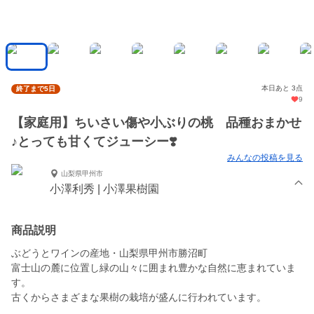
本日あと 3点
終了まで5日
9
【家庭用】ちいさい傷や小ぶりの桃 品種おまかせ
♪とっても甘くてジューシー❣️
みんなの投稿を見る
山梨県甲州市
小澤利秀 | 小澤果樹園
商品説明
ぶどうとワインの産地・山梨県甲州市勝沼町
富士山の麓に位置し緑の山々に囲まれ豊かな自然に恵まれていま
す。
古くからさまざまな果樹の栽培が盛んに行われています。