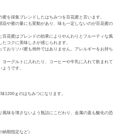
の蜜を採集ブレンドしたはちみつを百花蜜と言います。
開花や蜜の量にも変動があり、味も一定しないのが百花蜜の
た百花蜜はブレンドの効果によりやんわりとフルーティな風
したコクに美味しさが感じられます。
っておりソバ蜜も例外ではありません。アレルギーをお持ち
、ヨーグルトに入れたり、コーヒーや牛乳に入れて飲まれて
いようです。
味1200ｇのはちみつになります。
り風味を壊さないよう瓶詰にこだわり、金属の蓋も酸化の恐
。
や納期指定など）