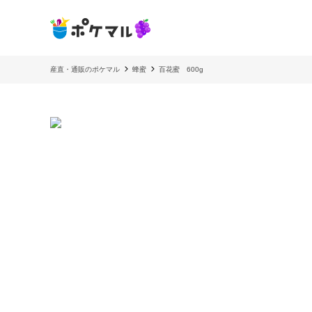
産直・通販のポケマル
蜂蜜
百花蜜 600g