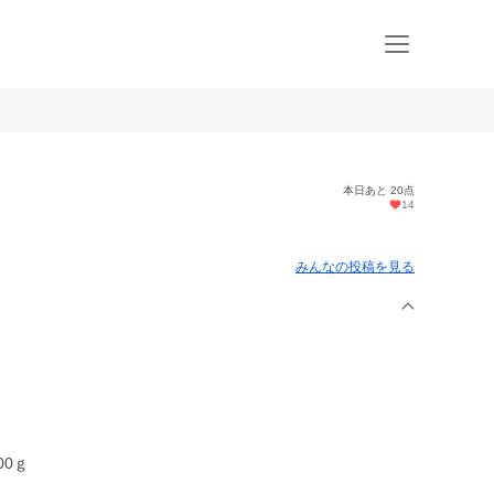
本日あと 20点
14
みんなの投稿を見る
00ｇ