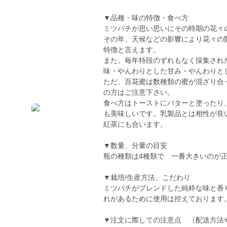
▼品種・味の特徴・食べ方
ミツバチが思い思いにその時期の花々
その年、天候などの影響により花々の
特徴と言えます。
また、毎年特段のずれもなく採集され
味・やんわりとした甘み・やんわりと
ただ、百花蜜は数種類の蜜が混ざり合
の方はご注意下さい。
食べ方はトーストにバターと塗ったり
も美味しいです。乳製品とは相性が良
紅茶にも合います。
▼数量、分量の目安
瓶の種類は4種類で 一番大きいのが正
▼栽培/生産方法、こだわり
ミツバチがブレンドした純粋な味と香
れがあるために使用は控えております
▼注文に際しての注意点 （配送方法