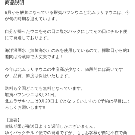
商品説明
6月から解禁になっている蝦夷バフンウニと北ムラサキウニは、今
が旬の時期を迎えています。
自分が採ったウニをその日に塩水パックにしてその日にチルド便
にて発送しております。
海洋深層水（無菌海水）のみを使用しているので、採取日から約1
週間は冷蔵庫で大丈夫ですよ！
今年は北ムラサキウニの生産高が少なく、値段的には高いです
が、品質、鮮度は保証いたします。
送料も全国どこでも無料となっています。
蝦夷バフンウニは8月31日。
北ムラサキウニは9月20日までとなっていますので予約は早目によ
ろしくお願いします‼️
【重要】
賞味期限が発送日より１週間しかございません。
ゆうパックチルド便での発送ですが、もしお客様が自宅不在で商