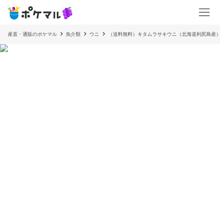
産直・通販のポケマル
魚介類
ウニ
（送料無料）キタムラサキウニ（北海道利尻島産）3