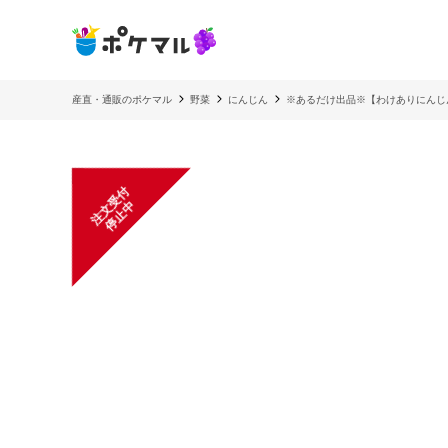
産直・通販のポケマル
野菜
にんじん
※あるだけ出品※【わけありにんじ
注
文
受
付
停
止
中