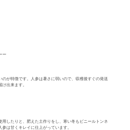
ーー
いのが特徴です。人参は暑さに弱いので、収穫後すぐの発送
届け出来ます。
使用したりと、肥えた土作りをし、寒い冬もビニールトンネ
人参は甘くキレイに仕上がっています。