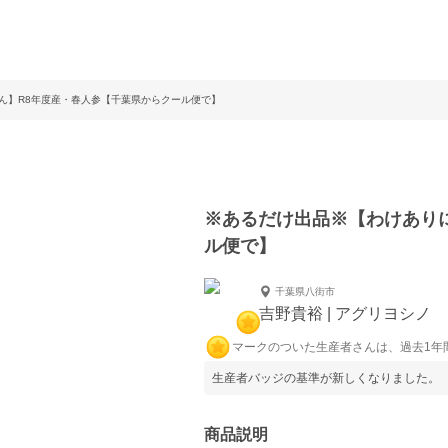
ん】R8年度産・春人参【千葉県からクール便で】
※あるだけ出品※【わけあり
ル便で】
千葉県八街市
吉野貴裕 | アグリヨシノ
マークのついた生産者さんは、過去1年
生産者バッジの基準が新しくなりました。
商品説明