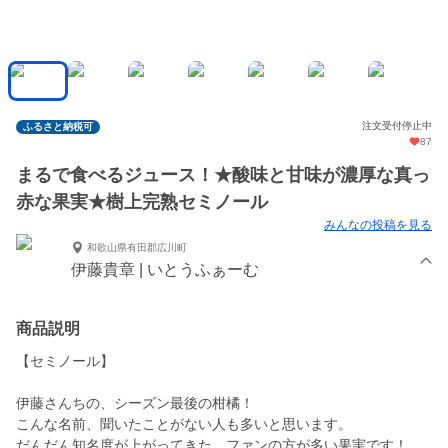
注文受付停止中
ふるさと納税可
87
まるで食べるジュース！★酸味と甘味が濃厚な真っ
赤な果実★樹上完熟セミノール
みんなの投稿を見る
和歌山県有田郡広川町
伊藤貴章 | いとうふぁーむ
商品説明
【セミノール】
伊藤さんちの、シーズン最後の柑橘！
こんな名前、聞いたことがない人も多いと思います。
だんだん知名度が上がってきた、ファンの方が多い果実です！