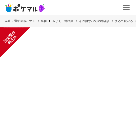
産直・通販のポケマル
果物
みかん・柑橘類
その他すべての柑橘類
まるで食べるジ
注
文
受
付
停
止
中