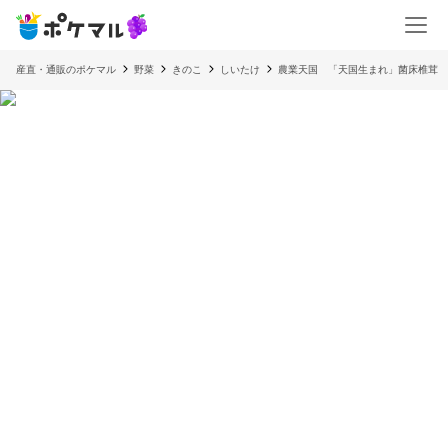
産直・通販のポケマル
野菜
きのこ
しいたけ
農業天国 「天国生まれ」菌床椎茸 600