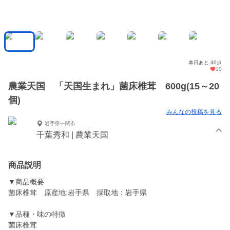
本日あと 30点
10
農業天国 「天国生まれ」菌床椎茸 600g(15～20
個)
みんなの投稿を見る
岩手県一関市
千葉秀和 | 農業天国
商品説明
▼商品概要
菌床椎茸 原産地:岩手県 採取地：岩手県
▼品種・味の特徴
菌床椎茸