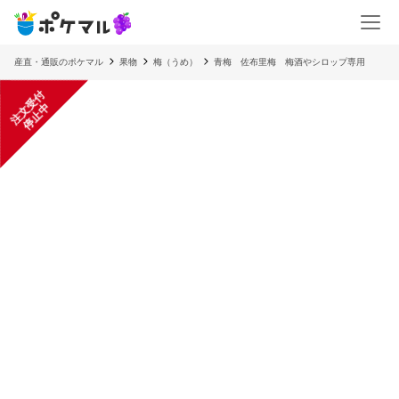
産直・通販のポケマル
果物
梅（うめ）
青梅 佐布里梅 梅酒やシロップ専用
注
文
受
付
停
止
中