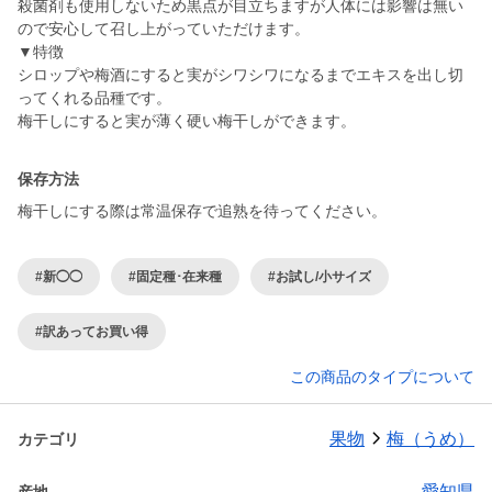
殺菌剤も使用しないため黒点が目立ちますが人体には影響は無い
ので安心して召し上がっていただけます。
▼特徴
シロップや梅酒にすると実がシワシワになるまでエキスを出し切
ってくれる品種です。
梅干しにすると実が薄く硬い梅干しができます。
保存方法
梅干しにする際は常温保存で追熟を待ってください。
#新◯◯
#固定種･在来種
#お試し/小サイズ
#訳あってお買い得
この商品のタイプについて
果物
梅（うめ）
カテゴリ
愛知県
産地