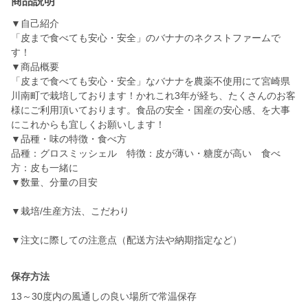
商品説明
▼自己紹介
「皮まで食べても安心・安全」のバナナのネクストファームで
す！
▼商品概要
「皮まで食べても安心・安全」なバナナを農薬不使用にて宮崎県
川南町で栽培しております！かれこれ3年が経ち、たくさんのお客
様にご利用頂いております。食品の安全・国産の安心感、を大事
にこれからも宜しくお願いします！
▼品種・味の特徴・食べ方
品種：グロスミッシェル 特徴：皮が薄い・糖度が高い 食べ
方：皮も一緒に
▼数量、分量の目安
▼栽培/生産方法、こだわり
▼注文に際しての注意点（配送方法や納期指定など）
保存方法
13～30度内の風通しの良い場所で常温保存