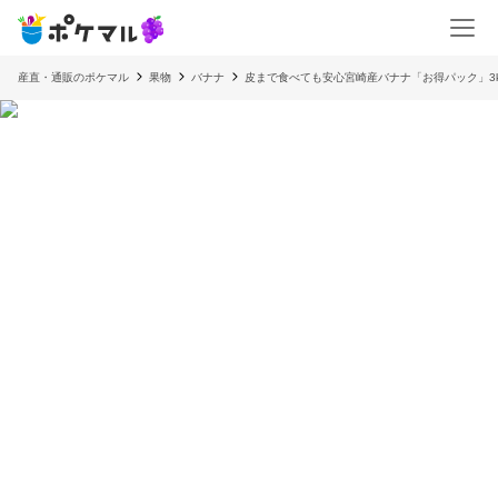
産直・通販のポケマル
果物
バナナ
皮まで食べても安心宮崎産バナナ「お得パック」3k