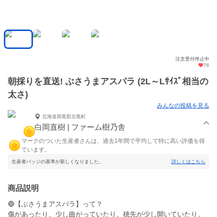
注文受付停止中
76
朝採りを直送! ぶさうまアスパラ (2L～Lｻｲｽﾞ相当の
太さ)
みんなの投稿を見る
北海道雨竜郡北竜町
白岡直樹 | ファーム樹乃舎
マークのついた生産者さんは、過去1年間で平均して特に高い評価を得
ています。
生産者バッジの基準が新しくなりました。
詳しくはこちら
商品説明
🔵【ぶさうまアスパラ】って？
傷があったり、少し曲がっていたり、穂先が少し開いていたり。