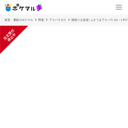
産直・通販のポケマル
野菜
アスパラガス
朝採りを直送! ぶさうまアスパラ (2L～Lｻｲｽ
注
文
受
付
停
止
中