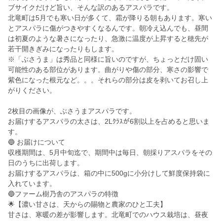
ブサイクだけど旨い、そんな訳のあるアスパラです。
北竜町は5月でも寒い日が多くて、霜が降りる朝もあります。寒い
とアスパラに傷がつきやすくなるんです。朝冷え込んでも、昼間
は初夏のような暑さになったり、急激に温度が上昇すると穂先が
若干開きぎみになったりもします。
※「ぶさうま」は秀品と同様に旨いのですが、ちょっとだけ固い
可能性のある部位があります。曲がりや傷の部分、寒さの影響で
紫色になった根元など。。。それらの部分は皮を剥いてお召し上
がりください。
2枚目の画像が、ぶさうまアスパラです。
お届けするアスパラの太さは、2Lｸﾗｽが6割以上を占めると思いま
す。
🔵 お届けについて
収穫期間は、5月中旬迄で、期間中は毎日、朝採りアスパラをその
日のうちに出荷します。
お届けするアスパラは、箱の中に500gに小分けして鮮度保持袋に
入れています。
🔵ファーム樹乃舎のアスパラの特徴
🌟【濃い甘さは、天からの賜物と農家のひと工夫】
甘さは、寒暖の差が影響します。北竜町でのハウス栽培は、昼夜