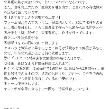
の寒暖の差が大きいので、甘いアスパラになるのです。
また、食味向上のため「生命力を引き出す」と言われる有機酵素
を定期に施しています。
🌟【みずみずしさを実現する土作り】
ファーム樹乃舎のアスパラは、泥炭地という、肥沃で水持ちの良
い土壌に作付をし、さらに低農薬で作ったお米から出る籾殻と牛
糞堆肥を土壌に混ぜて、栄養豊富な土作りを行っています。
🔵アスパラは鮮度が命
🌟朝採りをその日の内に出荷します。
アスパラは気温が上昇するほどに糖分が消費されて鮮度が落ちる
ので、午前の気温が上がる前に収穫します。
🌟Pｰﾌﾟﾗｽ という特殊素材の鮮度保持袋に入れます。
収穫後、新鮮なまま鮮度保持袋に入れます。
Pｰﾌﾟﾗｽ は密封後、冷蔵保存で1週間程（出荷日から1週間程）、鮮
度を保持できますので、遠方のお届けや、万が一、ご不在で再配
達の場合でも鮮度を保持しているので安心です。
🌟クール便発送します。
ヤマト便が集荷に来るまでの間も、冷蔵保存しています。