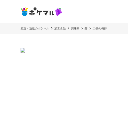
産直・通販のポケマル
加工食品
調味料
酢
天然の梅酢