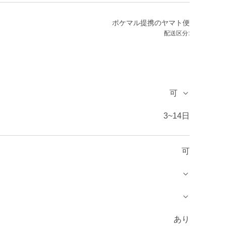
ポケマル提携のヤマト便
配送区分:
可
3~14日
可
あり