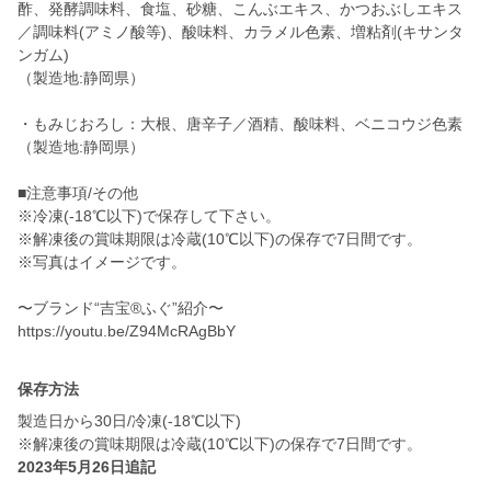
酢、発酵調味料、食塩、砂糖、こんぶエキス、かつおぶしエキス
／調味料(アミノ酸等)、酸味料、カラメル色素、増粘剤(キサンタ
ンガム)
（製造地:静岡県）
・もみじおろし：大根、唐辛子／酒精、酸味料、ベニコウジ色素
（製造地:静岡県）
■注意事項/その他
※冷凍(-18℃以下)で保存して下さい。
※解凍後の賞味期限は冷蔵(10℃以下)の保存で7日間です。
※写真はイメージです。
〜ブランド“吉宝®ふぐ”紹介〜
https://youtu.be/Z94McRAgBbY
保存方法
製造日から30日/冷凍(-18℃以下)
※解凍後の賞味期限は冷蔵(10℃以下)の保存で7日間です。
2023年5月26日追記