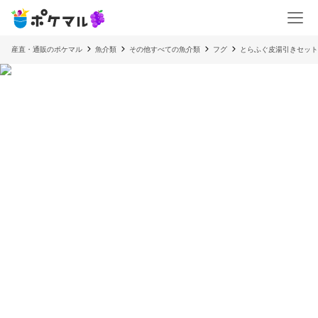
産直・通販のポケマル
魚介類
その他すべての魚介類
フグ
とらふぐ皮湯引きセット(