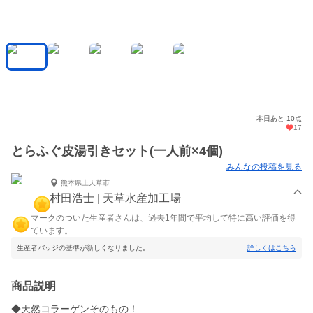
本日あと 10点
17
とらふぐ皮湯引きセット(一人前×4個)
みんなの投稿を見る
熊本県上天草市
村田浩士 | 天草水産加工場
マークのついた生産者さんは、過去1年間で平均して特に高い評価を得
ています。
生産者バッジの基準が新しくなりました。
詳しくはこちら
商品説明
◆天然コラーゲンそのもの！