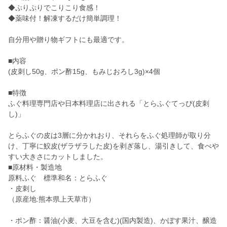
◆ぷりぷりでこりこり食感！
◆薬味付！解凍するだけ簡単調理！
自分用や贈り物ギフトにも最適です。
■内容
(皮刺し50g、ポン酢15g、もみじおろし3g)×4個
■特徴
ふぐ料理専門店や日本料理店に出される「とらふぐてっぴ(皮刺
し)」
とらふぐの皮は3層に分かれおり、それらをふぐ処理師が取り分
け、丁寧に鮫皮(ザラザラした皮)を剥ぎ落し、湯引きして、食べや
すい大きさにカットしました。
■原材料・製造地
原料ふぐ 標準和名：とらふぐ
・皮刺し
（原産地:熊本県上天草市）
・ポン酢：醤油(小麦、大豆を含む)(国内製造)、かぼす果汁、醸造