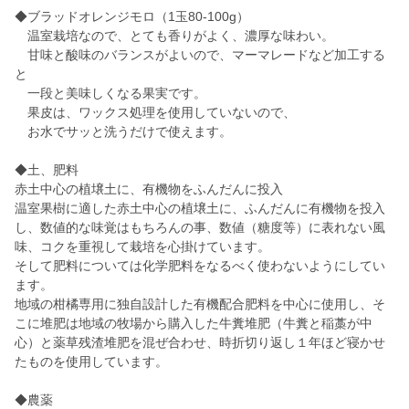
◆ブラッドオレンジモロ（1玉80-100g）
温室栽培なので、とても香りがよく、濃厚な味わい。
甘味と酸味のバランスがよいので、マーマレードなど加工する
と
一段と美味しくなる果実です。
果皮は、ワックス処理を使用していないので、
お水でサッと洗うだけで使えます。
◆土、肥料
赤土中心の植壌土に、有機物をふんだんに投入
温室果樹に適した赤土中心の植壌土に、ふんだんに有機物を投入
し、数値的な味覚はもちろんの事、数値（糖度等）に表れない風
味、コクを重視して栽培を心掛けています。
そして肥料については化学肥料をなるべく使わないようにしてい
ます。
地域の柑橘専用に独自設計した有機配合肥料を中心に使用し、そ
こに堆肥は地域の牧場から購入した牛糞堆肥（牛糞と稲藁が中
心）と薬草残渣堆肥を混ぜ合わせ、時折切り返し１年ほど寝かせ
たものを使用しています。
◆農薬