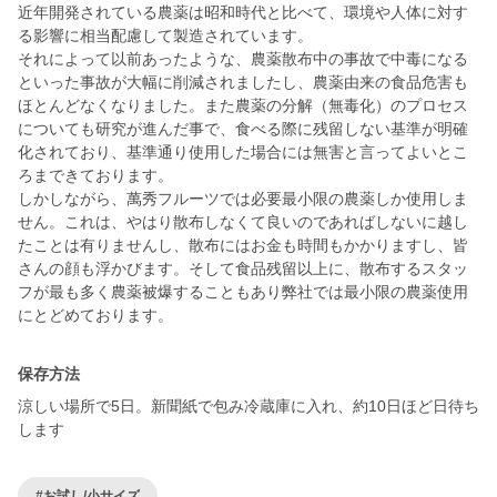
近年開発されている農薬は昭和時代と比べて、環境や人体に対す
る影響に相当配慮して製造されています。
それによって以前あったような、農薬散布中の事故で中毒になる
といった事故が大幅に削減されましたし、農薬由来の食品危害も
ほとんどなくなりました。また農薬の分解（無毒化）のプロセス
についても研究が進んだ事で、食べる際に残留しない基準が明確
化されており、基準通り使用した場合には無害と言ってよいとこ
ろまできております。
しかしながら、萬秀フルーツでは必要最小限の農薬しか使用しま
せん。これは、やはり散布しなくて良いのであればしないに越し
たことは有りませんし、散布にはお金も時間もかかりますし、皆
さんの顔も浮かびます。そして食品残留以上に、散布するスタッ
フが最も多く農薬被爆することもあり弊社では最小限の農薬使用
保存方法
涼しい場所で5日。新聞紙で包み冷蔵庫に入れ、約10日ほど日待ち
します
#お試し/小サイズ