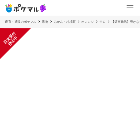
産直・通販のポケマル
果物
みかん・柑橘類
オレンジ
モロ
【温室栽培】豊かな
注
文
受
付
停
止
中